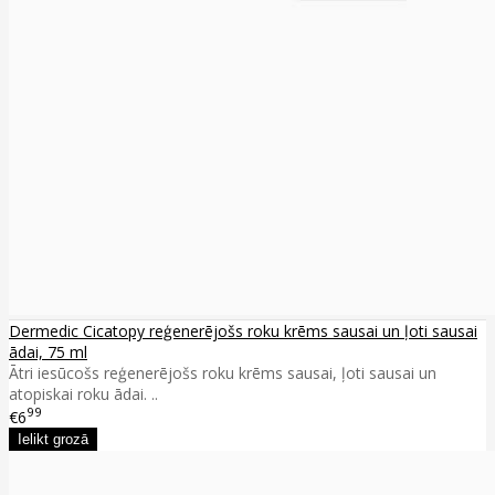
Dermedic Cicatopy reģenerējošs roku krēms sausai un ļoti sausai
ādai, 75 ml
Ātri iesūcošs reģenerējošs roku krēms sausai, ļoti sausai un
atopiskai roku ādai. ..
99
€6