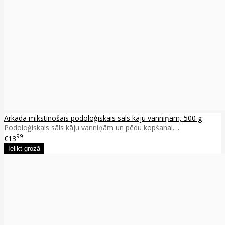
Arkada mīkstinošais podoloģiskais sāls kāju vanniņām, 500 g
Podoloģiskais sāls kāju vanniņām un pēdu kopšanai. ..
99
€13