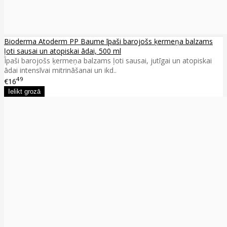
Bioderma Atoderm PP Baume īpaši barojošs ķermeņa balzams
ļoti sausai un atopiskai ādai, 500 ml
Īpaši barojošs ķermeņa balzams ļoti sausai, jutīgai un atopiskai
ādai intensīvai mitrināšanai un ikd..
49
€16