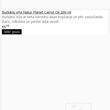
Burkānu eļļa Natur Planet Carrot Oil 200 ml
Burkānu eļļa ar beta karotīnu ādas kopšanai un pēc sauļošanās.
Baro, mīkstina un piešķir ādai veselī..
99
€6