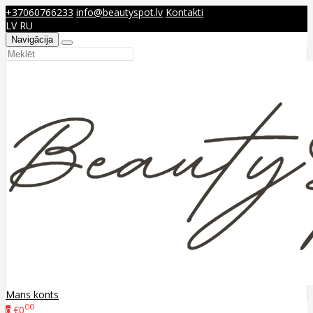
+37060766233
info@beautyspot.lv
Kontakti
LV
RU
Navigācija
Mans konts
00
€0
0