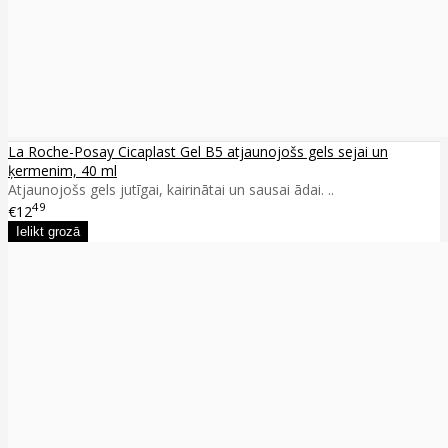
La Roche-Posay Cicaplast Gel B5 atjaunojošs gels sejai un
ķermenim, 40 ml
Atjaunojošs gels jutīgai, kairinātai un sausai ādai. ..
49
€12