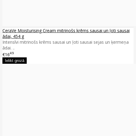
CeraVe Moisturising Cream mitrinošs krēms sausai un ļoti sausai
ādai, 454 g
Intensīvi mitrinošs krēms sausai un ļoti sausai sejas un ķermeņa
ādai. ..
49
€16