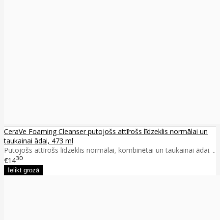
CeraVe Foaming Cleanser putojošs attīrošs līdzeklis normālai un
taukainai ādai, 473 ml
Putojošs attīrošs līdzeklis normālai, kombinētai un taukainai ādai. ..
30
€14