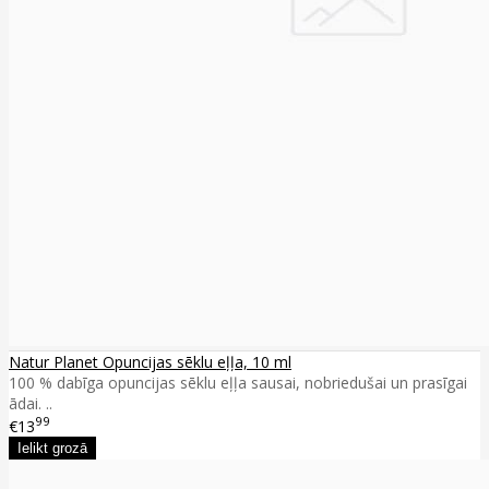
Natur Planet Opuncijas sēklu eļļa, 10 ml
100 % dabīga opuncijas sēklu eļļa sausai, nobriedušai un prasīgai
ādai. ..
99
€13