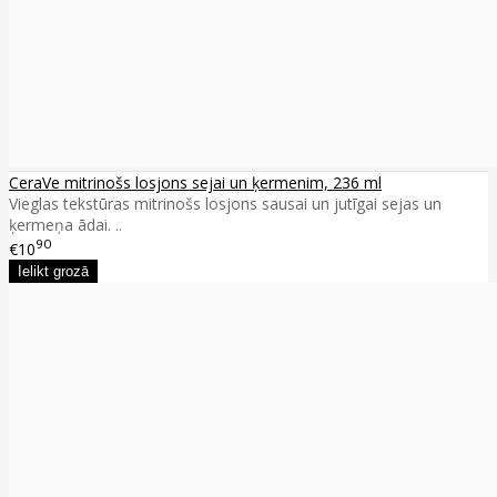
CeraVe mitrinošs losjons sejai un ķermenim, 236 ml
Vieglas tekstūras mitrinošs losjons sausai un jutīgai sejas un
ķermeņa ādai. ..
90
€10