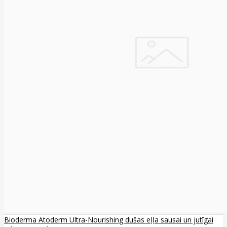
Bioderma Atoderm Ultra-Nourishing dušas eļļa sausai un jutīgai