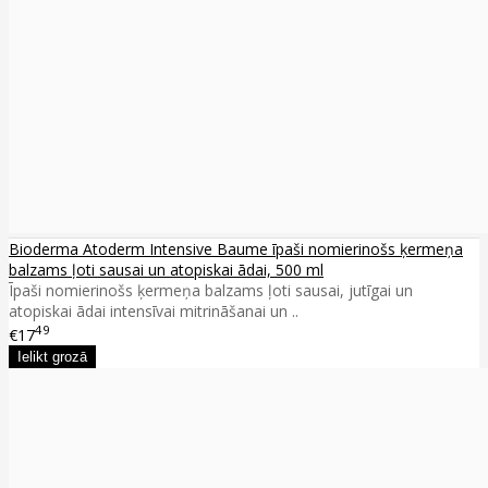
Bioderma Atoderm Intensive Baume īpaši nomierinošs ķermeņa
balzams ļoti sausai un atopiskai ādai, 500 ml
Īpaši nomierinošs ķermeņa balzams ļoti sausai, jutīgai un
atopiskai ādai intensīvai mitrināšanai un ..
49
€17