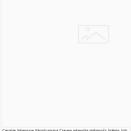
CeraVe Intensive Moisturising Cream intensīvi mitrinošs krēms ļoti