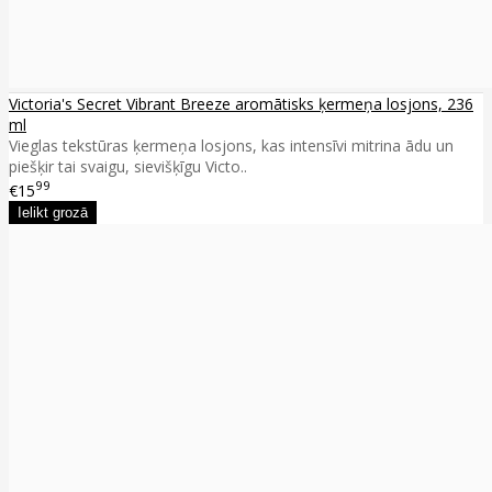
Victoria's Secret Vibrant Breeze aromātisks ķermeņa losjons, 236
ml
Vieglas tekstūras ķermeņa losjons, kas intensīvi mitrina ādu un
piešķir tai svaigu, sievišķīgu Victo..
99
€15