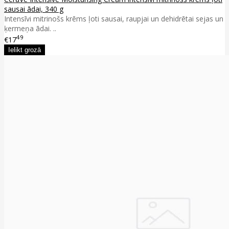
sausai ādai, 340 g
Intensīvi mitrinošs krēms ļoti sausai, raupjai un dehidrētai sejas un
ķermeņa ādai. ..
49
€17