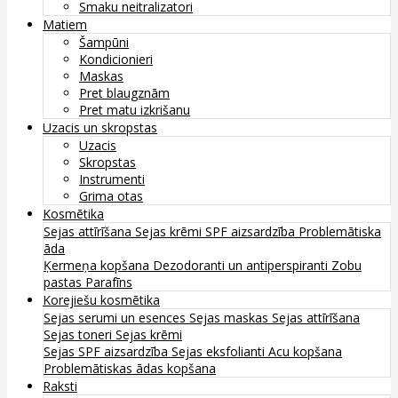
Smaku neitralizatori
Matiem
Šampūni
Kondicionieri
Maskas
Pret blaugznām
Pret matu izkrišanu
Uzacis un skropstas
Uzacis
Skropstas
Instrumenti
Grima otas
Kosmētika
Sejas attīrīšana
Sejas krēmi
SPF aizsardzība
Problemātiska
āda
Ķermeņa kopšana
Dezodoranti un antiperspiranti
Zobu
pastas
Parafīns
Korejiešu kosmētika
Sejas serumi un esences
Sejas maskas
Sejas attīrīšana
Sejas toneri
Sejas krēmi
Sejas SPF aizsardzība
Sejas eksfolianti
Acu kopšana
Problemātiskas ādas kopšana
Raksti