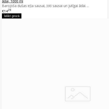
ādai, 1000 ml
Barojoša dušas eļļa sausai, ļoti sausai un jutīgai ādai. ..
29
€14