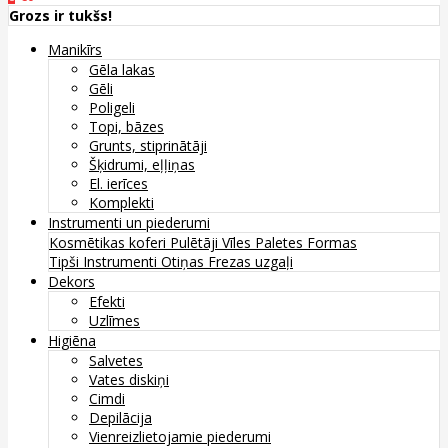
Grozs ir tukšs!
Manikīrs
Gēla lakas
Gēli
Poligeli
Topi, bāzes
Grunts, stiprinātāji
Šķidrumi, eļļiņas
El. ierīces
Komplekti
Instrumenti un piederumi
Kosmētikas koferi
Pulētāji
Vīles
Paletes
Formas
Tipši
Instrumenti
Otiņas
Frezas uzgaļi
Dekors
Efekti
Uzlīmes
Higiēna
Salvetes
Vates diskiņi
Cimdi
Depilācija
Vienreizlietojamie piederumi