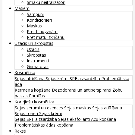
Smaku neitralizatori
Matiem
Šampūni
Kondicionieri
Maskas
Pret blaugznām
Pret matu izkrišanu
Uzacis un skropstas
Uzacis
Skropstas
Instrumenti
Grima otas
Kosmētika
Sejas attīrīšana
Sejas krēmi
SPF aizsardzība
Problemātiska
āda
Ķermeņa kopšana
Dezodoranti un antiperspiranti
Zobu
pastas
Parafīns
Korejiešu kosmētika
Sejas serumi un esences
Sejas maskas
Sejas attīrīšana
Sejas toneri
Sejas krēmi
Sejas SPF aizsardzība
Sejas eksfolianti
Acu kopšana
Problemātiskas ādas kopšana
Raksti