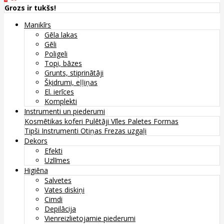
Grozs ir tukšs!
Manikīrs
Gēla lakas
Gēli
Poligeli
Topi, bāzes
Grunts, stiprinātāji
Šķidrumi, eļļiņas
El. ierīces
Komplekti
Instrumenti un piederumi
Kosmētikas koferi
Pulētāji
Vīles
Paletes
Formas
Tipši
Instrumenti
Otiņas
Frezas uzgaļi
Dekors
Efekti
Uzlīmes
Higiēna
Salvetes
Vates diskiņi
Cimdi
Depilācija
Vienreizlietojamie piederumi