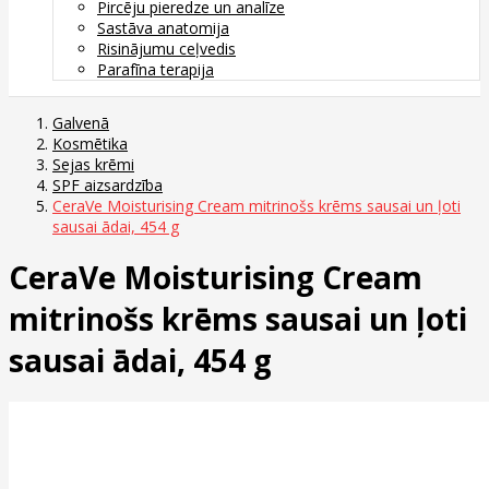
Pircēju pieredze un analīze
Sastāva anatomija
Risinājumu ceļvedis
Parafīna terapija
Galvenā
Kosmētika
Sejas krēmi
SPF aizsardzība
CeraVe Moisturising Cream mitrinošs krēms sausai un ļoti
sausai ādai, 454 g
CeraVe Moisturising Cream
mitrinošs krēms sausai un ļoti
sausai ādai, 454 g