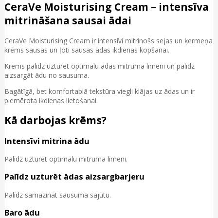
CeraVe Moisturising Cream – intensīva
mitrināšana sausai ādai
CeraVe Moisturising Cream ir intensīvi mitrinošs sejas un ķermeņa
krēms sausas un ļoti sausas ādas ikdienas kopšanai.
Krēms palīdz uzturēt optimālu ādas mitruma līmeni un palīdz
aizsargāt ādu no sausuma.
Bagātīgā, bet komfortablā tekstūra viegli klājas uz ādas un ir
piemērota ikdienas lietošanai.
Kā darbojas krēms?
Intensīvi mitrina ādu
Palīdz uzturēt optimālu mitruma līmeni.
Palīdz uzturēt ādas aizsargbarjeru
Palīdz samazināt sausuma sajūtu.
Baro ādu