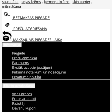
sausa āda
,
sejas krēms
,
ķermeņa krēms
,
skin barrier
,
mitrināšana
BEZMAKSAS PIEGĀDE!
PREČU ATGRIEŠANA
MAKSĀJUMS PIEGĀDES LAIKĀ
Informācija
Piegāde
Preču apmaksa
Par mums
Biežāk uzdotie jautājumi
Pirkuma noteikumi un nosacījumi
Privātuma politika
Klientu apkalpošana
Visas preces
Prece ar atlaidi
Ražotāji
Dāvanu kuponi