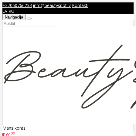
+37060766233
info@beautyspot.lv
Kontakti
LV
RU
Navigācija
Mans konts
00
€0
0