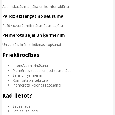
Āda izskatās maigāka un komfortablāka.
Palīdz aizsargāt no sausuma
Palīdz uzturēt mitrinātas ādas sajūtu.
Piemērots sejai un ķermenim
Universāls krēms ikdienas kopšanai.
Priekšrocības
Intensīva mitrināšana
Piemērots sausai un ļoti sausai ādai
Sejai un ķermenim
Komfortabla tekstūra
Piemērots ikdienas lietošanai
Kad lietot?
Sausai ādai
Ļoti sausai ādai