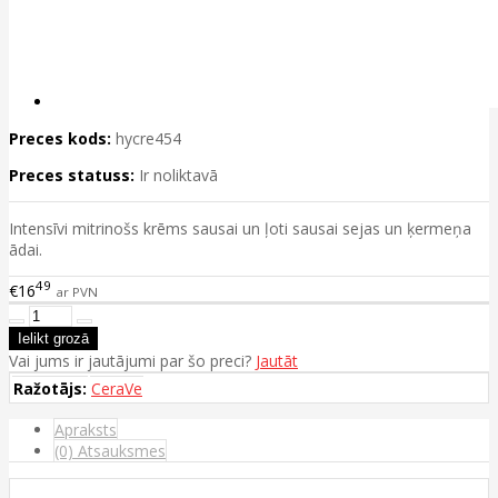
Preces kods:
hycre454
Preces statuss:
Ir noliktavā
Intensīvi mitrinošs krēms sausai un ļoti sausai sejas un ķermeņa
ādai.
49
€16
ar PVN
Vai jums ir jautājumi par šo preci?
Jautāt
Ražotājs:
CeraVe
Apraksts
(0) Atsauksmes