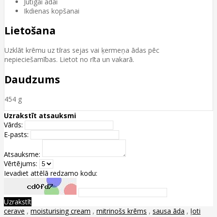
Jutīgai ādai
Ikdienas kopšanai
Lietošana
Uzklāt krēmu uz tīras sejas vai ķermeņa ādas pēc
nepieciešamības. Lietot no rīta un vakarā.
Daudzums
454 g
Uzrakstīt atsauksmi
Vārds:
E-pasts:
Atsauksme:
Vērtējums:
Ievadiet attēlā redzamo kodu:
Uzrakstīt
cerave
,
moisturising cream
,
mitrinošs krēms
,
sausa āda
,
ļoti