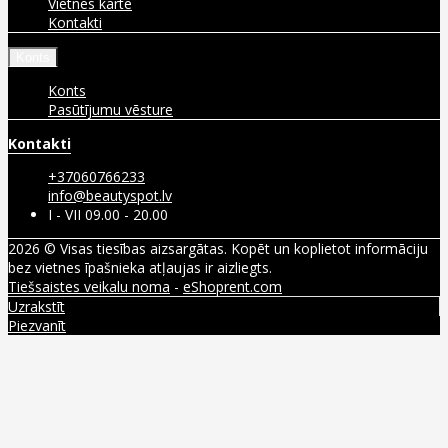
Vietnes karte
Kontakti
Konts
Konts
Pasūtījumu vēsture
Kontakti
+37060766233
info@beautyspot.lv
I - VII 09.00 - 20.00
2026 © Visas tiesības aizsargātas. Kopēt un koplietot informāciju
bez vietnes īpašnieka atļaujas ir aizliegts.
Tiešsaistes veikalu noma
-
eShoprent.com
Uzrakstīt
Piezvanīt