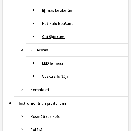
Eļļiņas kutikulām
Kutikulu kopšana
Citi šķidrumi
El. ierīces
LED lampas
Vaska sildītāji
Komplekti
Instrumenti un piederumi
Kosmētikas koferi
Pulētāji