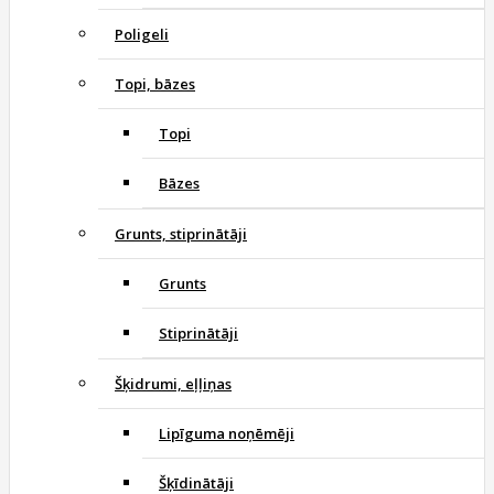
Poligeli
Topi, bāzes
Topi
Bāzes
Grunts, stiprinātāji
Grunts
Stiprinātāji
Šķidrumi, eļļiņas
Lipīguma noņēmēji
Šķīdinātāji