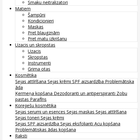
Smaku neitralizatori
Matiem
Šampūni
Kondicionieri
Maskas
Pret blaugznām
Pret matu izkrišanu
Uzacis un skropstas
Uzacis
Skropstas
Instrumenti
Grima otas
Kosmētika
Sejas attīrīšana
Sejas krēmi
SPF aizsardzība
Problemātiska
āda
Ķermeņa kopšana
Dezodoranti un antiperspiranti
Zobu
pastas
Parafīns
Korejiešu kosmētika
Sejas serumi un esences
Sejas maskas
Sejas attīrīšana
Sejas toneri
Sejas krēmi
Sejas SPF aizsardzība
Sejas eksfolianti
Acu kopšana
Problemātiskas ādas kopšana
Raksti