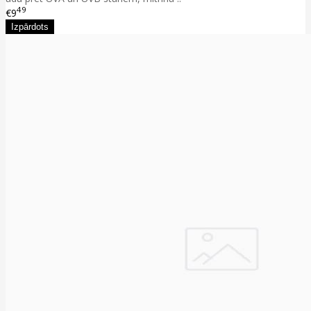
49
€9