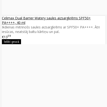
Celimax Dual Barrier Watery saules aizsargkrēms SPF50+
PA++++, 40 ml
Ikdienas mitrinošs saules aizsargkrēms ar SPF50+ PA++++. Ātri
iesūcas, neatstāj baltu kārtiņu un pal..
59
€13