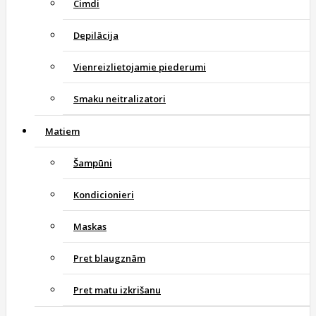
Cimdi
Depilācija
Vienreizlietojamie piederumi
Smaku neitralizatori
Matiem
Šampūni
Kondicionieri
Maskas
Pret blaugznām
Pret matu izkrišanu