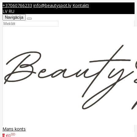
+37060766233
info@beautyspot.lv
Kontakti
LV
RU
Navigācija
Mans konts
00
€0
0