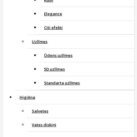
Elegance
Citi efekti
Uzlīmes
Ūdens uzlīmes
5D uzlīmes
Standarta uzlīmes
Higiēna
Salvetes
Vates diskiņi