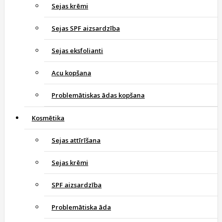
Sejas krēmi
Sejas SPF aizsardzība
Sejas eksfolianti
Acu kopšana
Problemātiskas ādas kopšana
Kosmētika
Sejas attīrīšana
Sejas krēmi
SPF aizsardzība
Problemātiska āda