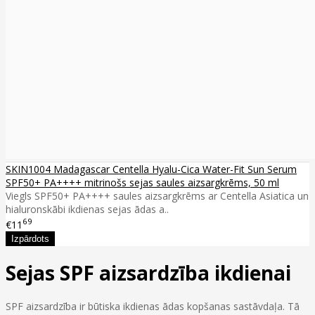
SKIN1004 Madagascar Centella Hyalu-Cica Water-Fit Sun Serum
SPF50+ PA++++ mitrinošs sejas saules aizsargkrēms, 50 ml
Viegls SPF50+ PA++++ saules aizsargkrēms ar Centella Asiatica un
hialuronskābi ikdienas sejas ādas a..
69
€11
Sejas SPF aizsardzība ikdienai
SPF aizsardzība ir būtiska ikdienas ādas kopšanas sastāvdaļa. Tā