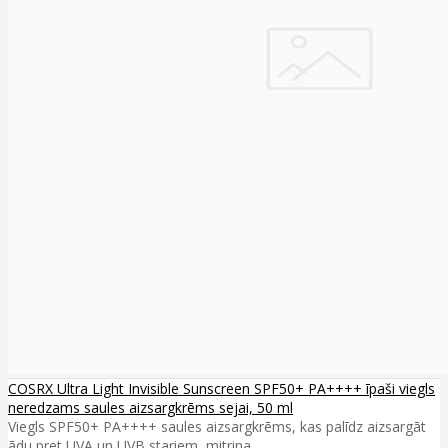
COSRX Ultra Light Invisible Sunscreen SPF50+ PA++++ īpaši viegls
neredzams saules aizsargkrēms sejai, 50 ml
Viegls SPF50+ PA++++ saules aizsargkrēms, kas palīdz aizsargāt
ādu pret UVA un UVB stariem, mitrina ..