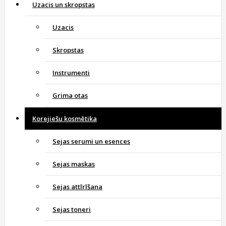
Uzacis un skropstas
Uzacis
Skropstas
Instrumenti
Grima otas
Korejiešu kosmētika
Sejas serumi un esences
Sejas maskas
Sejas attīrīšana
Sejas toneri