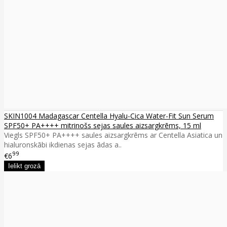
SKIN1004 Madagascar Centella Hyalu-Cica Water-Fit Sun Serum
SPF50+ PA++++ mitrinošs sejas saules aizsargkrēms, 15 ml
Viegls SPF50+ PA++++ saules aizsargkrēms ar Centella Asiatica un
hialuronskābi ikdienas sejas ādas a..
99
€6