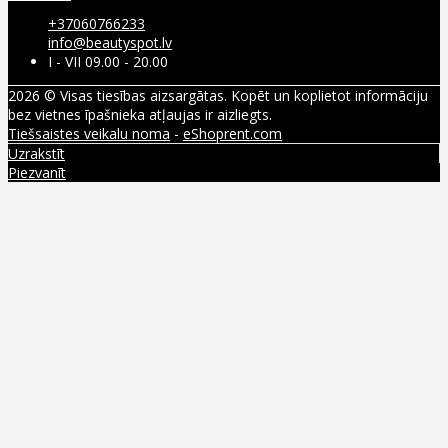
+37060766233
info@beautyspot.lv
I - VII 09.00 - 20.00
2026 © Visas tiesības aizsargātas. Kopēt un koplietot informāciju
bez vietnes īpašnieka atļaujas ir aizliegts.
Tiešsaistes veikalu noma
-
eShoprent.com
Uzrakstīt
Piezvanīt