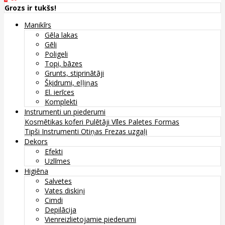
Grozs ir tukšs!
Manikīrs
Gēla lakas
Gēli
Poligeli
Topi, bāzes
Grunts, stiprinātāji
Šķidrumi, eļļiņas
El. ierīces
Komplekti
Instrumenti un piederumi
Kosmētikas koferi
Pulētāji
Vīles
Paletes
Formas
Tipši
Instrumenti
Otiņas
Frezas uzgaļi
Dekors
Efekti
Uzlīmes
Higiēna
Salvetes
Vates diskiņi
Cimdi
Depilācija
Vienreizlietojamie piederumi