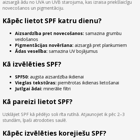
aizsargā ādu no UVA un UVB starojuma, kas izraisa priekšlaicīgu
novecošanos un pigmentāciju.
Kāpēc lietot SPF katru dienu?
Aizsardzība pret novecošanos:
samazina grumbu
veidošanos
Pigmentācijas novēršana:
aizsargā pret plankumiem
Ādas veselība:
samazina UV bojājumus
Kā izvēlēties SPF?
SPF50:
augsta aizsardzība ikdienai
Vieglas tekstūras:
piemērotas ikdienas lietošanai
Jutīgai ādai:
minerālie filtri
Kā pareizi lietot SPF?
Uzklājiet SPF kā pēdējo soli rīta rutīnā. Atjaunojiet ik pēc 2–3
stundām, īpaši atrodoties saulē.
Kāpēc izvēlēties korejiešu SPF?