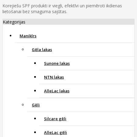
Korejiešu SPF produkti ir viegli, efektīvi un piemēroti ikdienas
lietošanai bez smaguma sajūtas.
Kategorijas
Manikīrs
Gēla lakas
Sunone lakas
NTN lakas
AlleLac lakas
Gēli
Silcare gēli
AlleLac gēli