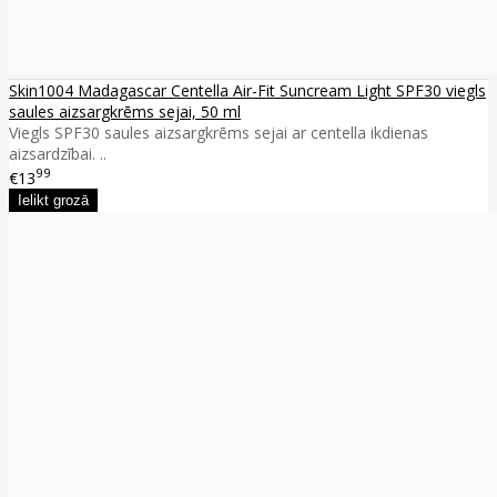
Skin1004 Madagascar Centella Air-Fit Suncream Light SPF30 viegls
saules aizsargkrēms sejai, 50 ml
Viegls SPF30 saules aizsargkrēms sejai ar centella ikdienas
aizsardzībai. ..
99
€13