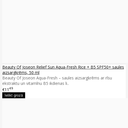
Beauty Of Joseon Relief Sun Aqua-Fresh Rice + B5 SPF50+ saules
aizsargkrēms, 50 ml
Beauty Of Joseon Aqua-Fresh – saules aizsargkrēms ar rīsu
ekstraktu un vitamīnu B5 ikdienas li..
49
€11