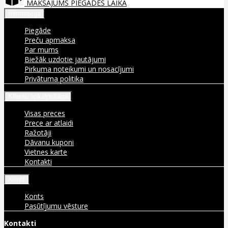
MAKSĀJUMS PIEGĀDES LAIKĀ
Informācija
Piegāde
Preču apmaksa
Par mums
Biežāk uzdotie jautājumi
Pirkuma noteikumi un nosacījumi
Privātuma politika
Klientu apkalpošana
Visas preces
Prece ar atlaidi
Ražotāji
Dāvanu kuponi
Vietnes karte
Kontakti
Konts
Konts
Pasūtījumu vēsture
Kontakti