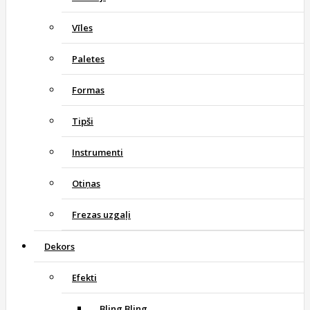
Vīles
Paletes
Formas
Tipši
Instrumenti
Otiņas
Frezas uzgaļi
Dekors
Efekti
Bling Bling