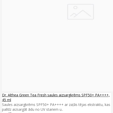
Dr. Althea Green Tea Fresh saules aizsargkrēms SPF50+ PA++++,
45 ml
Saules aizsargkrēms SPF50+ PA++++ ar zaļās tējas ekstraktu, kas
palīdz aizsargāt ādu no UV stariem u..