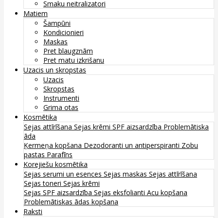
Smaku neitralizatori
Matiem
Šampūni
Kondicionieri
Maskas
Pret blaugznām
Pret matu izkrišanu
Uzacis un skropstas
Uzacis
Skropstas
Instrumenti
Grima otas
Kosmētika
Sejas attīrīšana
Sejas krēmi
SPF aizsardzība
Problemātiska
āda
Ķermeņa kopšana
Dezodoranti un antiperspiranti
Zobu
pastas
Parafīns
Korejiešu kosmētika
Sejas serumi un esences
Sejas maskas
Sejas attīrīšana
Sejas toneri
Sejas krēmi
Sejas SPF aizsardzība
Sejas eksfolianti
Acu kopšana
Problemātiskas ādas kopšana
Raksti