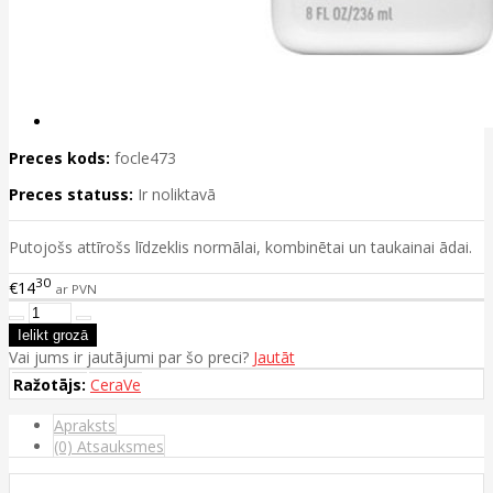
Preces kods:
focle473
Preces statuss:
Ir noliktavā
Putojošs attīrošs līdzeklis normālai, kombinētai un taukainai ādai.
30
€14
ar PVN
Vai jums ir jautājumi par šo preci?
Jautāt
Ražotājs:
CeraVe
Apraksts
(0) Atsauksmes