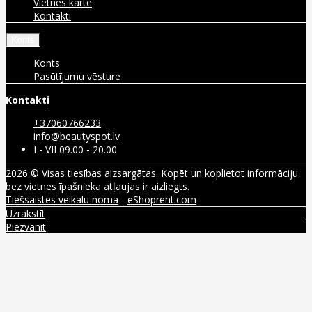
Vietnes karte
Kontakti
Konts
Konts
Pasūtījumu vēsture
Kontakti
+37060766233
info@beautyspot.lv
I - VII 09.00 - 20.00
2026 © Visas tiesības aizsargātas. Kopēt un koplietot informāciju
bez vietnes īpašnieka atļaujas ir aizliegts.
Tiešsaistes veikalu noma
-
eShoprent.com
Uzrakstīt
Piezvanīt