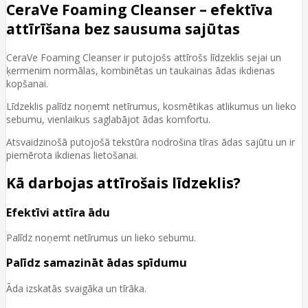
CeraVe Foaming Cleanser – efektīva
attīrīšana bez sausuma sajūtas
CeraVe Foaming Cleanser ir putojošs attīrošs līdzeklis sejai un
ķermenim normālas, kombinētas un taukainas ādas ikdienas
kopšanai.
Līdzeklis palīdz noņemt netīrumus, kosmētikas atlikumus un lieko
sebumu, vienlaikus saglabājot ādas komfortu.
Atsvaidzinošā putojošā tekstūra nodrošina tīras ādas sajūtu un ir
piemērota ikdienas lietošanai.
Kā darbojas attīrošais līdzeklis?
Efektīvi attīra ādu
Palīdz noņemt netīrumus un lieko sebumu.
Palīdz samazināt ādas spīdumu
Āda izskatās svaigāka un tīrāka.