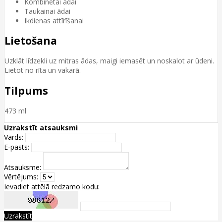
Kombinētai ādai
Taukainai ādai
Ikdienas attīrīšanai
Lietošana
Uzklāt līdzekli uz mitras ādas, maigi iemasēt un noskalot ar ūdeni.
Lietot no rīta un vakarā.
Tilpums
473 ml
Uzrakstīt atsauksmi
Vārds:
E-pasts:
Atsauksme:
Vērtējums:
Ievadiet attēlā redzamo kodu:
Uzrakstīt