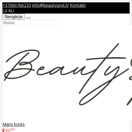
+37060766233
info@beautyspot.lv
Kontakti
LV
RU
Navigācija
Mans konts
00
€0
0