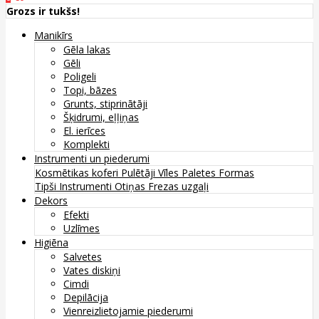
Grozs ir tukšs!
Manikīrs
Gēla lakas
Gēli
Poligeli
Topi, bāzes
Grunts, stiprinātāji
Šķidrumi, eļļiņas
El. ierīces
Komplekti
Instrumenti un piederumi
Kosmētikas koferi
Pulētāji
Vīles
Paletes
Formas
Tipši
Instrumenti
Otiņas
Frezas uzgaļi
Dekors
Efekti
Uzlīmes
Higiēna
Salvetes
Vates diskiņi
Cimdi
Depilācija
Vienreizlietojamie piederumi