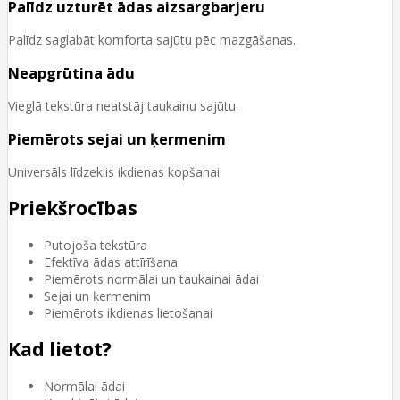
Palīdz uzturēt ādas aizsargbarjeru
Palīdz saglabāt komforta sajūtu pēc mazgāšanas.
Neapgrūtina ādu
Vieglā tekstūra neatstāj taukainu sajūtu.
Piemērots sejai un ķermenim
Universāls līdzeklis ikdienas kopšanai.
Priekšrocības
Putojoša tekstūra
Efektīva ādas attīrīšana
Piemērots normālai un taukainai ādai
Sejai un ķermenim
Piemērots ikdienas lietošanai
Kad lietot?
Normālai ādai