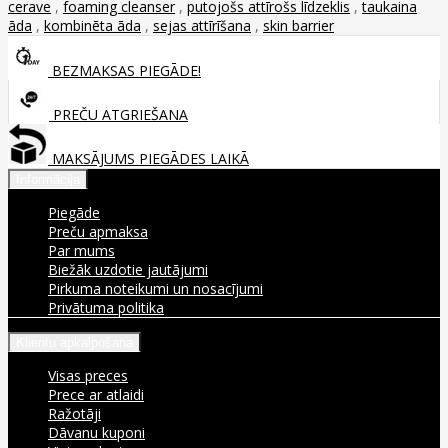
cerave
,
foaming cleanser
,
putojošs attīrošs līdzeklis
,
taukaina
āda
,
kombinēta āda
,
sejas attīrīšana
,
skin barrier
BEZMAKSAS PIEGĀDE!
PREČU ATGRIEŠANA
MAKSĀJUMS PIEGĀDES LAIKĀ
Informācija
Piegāde
Preču apmaksa
Par mums
Biežāk uzdotie jautājumi
Pirkuma noteikumi un nosacījumi
Privātuma politika
Klientu apkalpošana
Visas preces
Prece ar atlaidi
Ražotāji
Dāvanu kuponi