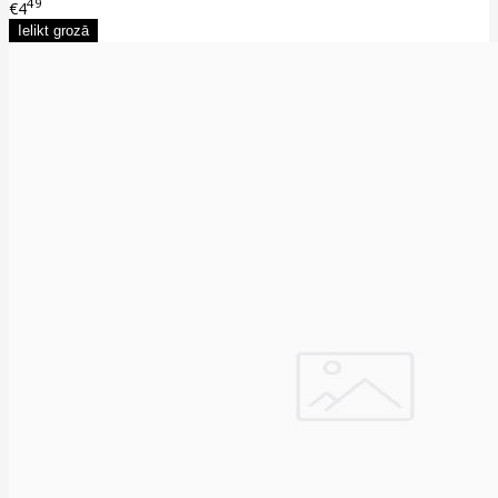
49
€4