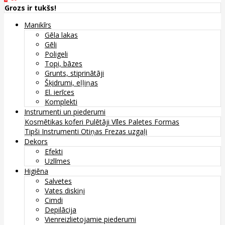
Grozs ir tukšs!
Manikīrs
Gēla lakas
Gēli
Poligeli
Topi, bāzes
Grunts, stiprinātāji
Šķidrumi, eļļiņas
El. ierīces
Komplekti
Instrumenti un piederumi
Kosmētikas koferi
Pulētāji
Vīles
Paletes
Formas
Tipši
Instrumenti
Otiņas
Frezas uzgaļi
Dekors
Efekti
Uzlīmes
Higiēna
Salvetes
Vates diskiņi
Cimdi
Depilācija
Vienreizlietojamie piederumi