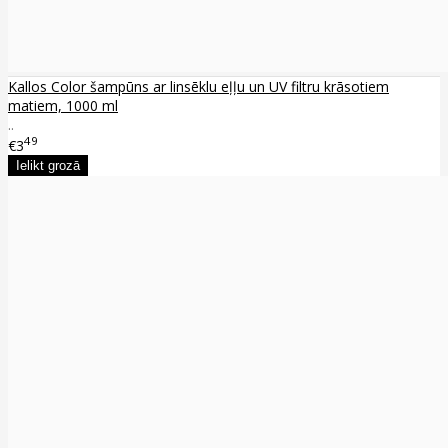
Kallos Color šampūns ar linsēklu eļļu un UV filtru krāsotiem
matiem, 1000 ml
..
49
€3