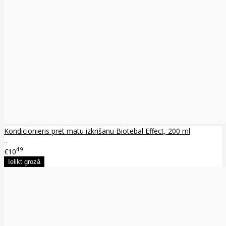
Kondicionieris pret matu izkrišanu Biotebal Effect, 200 ml
..
49
€10