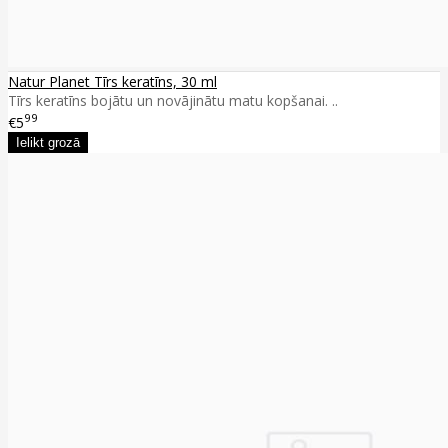
Natur Planet Tīrs keratīns, 30 ml
Tīrs keratīns bojātu un novājinātu matu kopšanai. ..
99
€5