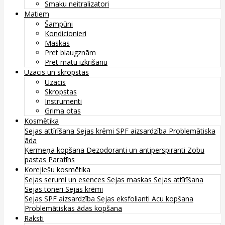
Smaku neitralizatori
Matiem
Šampūni
Kondicionieri
Maskas
Pret blaugznām
Pret matu izkrišanu
Uzacis un skropstas
Uzacis
Skropstas
Instrumenti
Grima otas
Kosmētika
Sejas attīrīšana
Sejas krēmi
SPF aizsardzība
Problemātiska
āda
Ķermeņa kopšana
Dezodoranti un antiperspiranti
Zobu
pastas
Parafīns
Korejiešu kosmētika
Sejas serumi un esences
Sejas maskas
Sejas attīrīšana
Sejas toneri
Sejas krēmi
Sejas SPF aizsardzība
Sejas eksfolianti
Acu kopšana
Problemātiskas ādas kopšana
Raksti