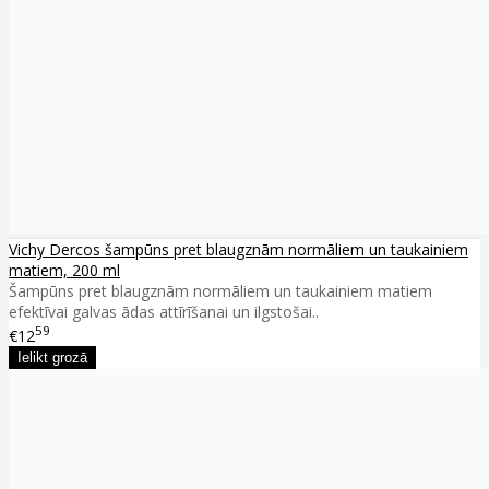
Vichy Dercos šampūns pret blaugznām normāliem un taukainiem
matiem, 200 ml
Šampūns pret blaugznām normāliem un taukainiem matiem
efektīvai galvas ādas attīrīšanai un ilgstošai..
59
€12