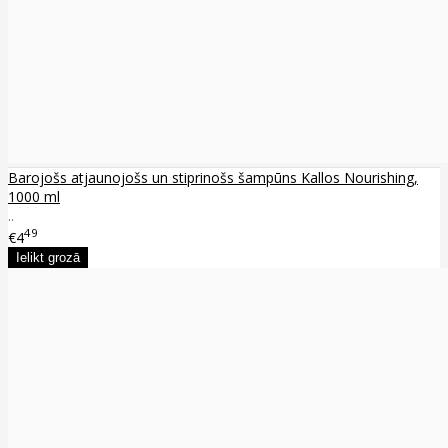
Barojošs atjaunojošs un stiprinošs šampūns Kallos Nourishing,
1000 ml
..
49
€4