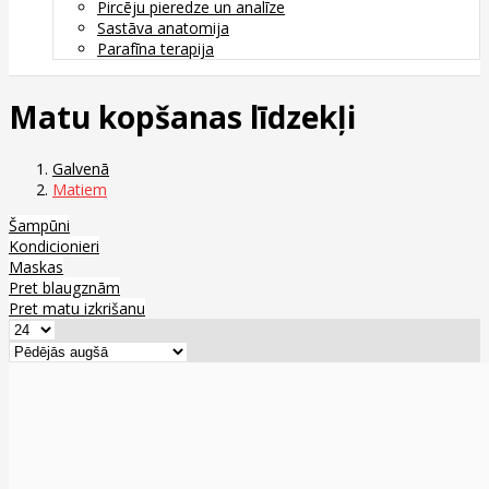
Pircēju pieredze un analīze
Sastāva anatomija
Parafīna terapija
Matu kopšanas līdzekļi
Galvenā
Matiem
Šampūni
Kondicionieri
Maskas
Pret blaugznām
Pret matu izkrišanu