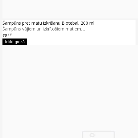
Šampūns pret matu izkrišanu Biotebal, 200 ml
Šampūns vājiem un izkrītošiem matiem. ..
99
€8