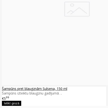
Šampūns pret blaugznām Sulsena, 150 ml
Šampūns izteiktu blaugznu gadījumā. ..
99
€5