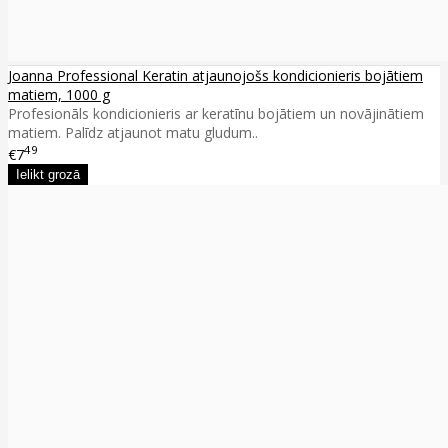
Joanna Professional Keratin atjaunojošs kondicionieris bojātiem
matiem, 1000 g
Profesionāls kondicionieris ar keratīnu bojātiem un novājinātiem
matiem. Palīdz atjaunot matu gludum..
49
€7