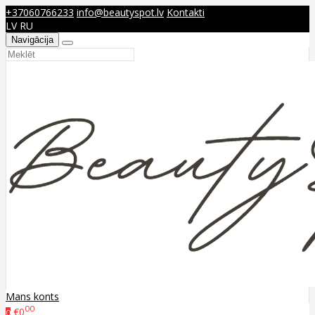
+37060766233
info@beautyspot.lv
Kontakti
LV
RU
Navigācija
Mans konts
00
€0
0