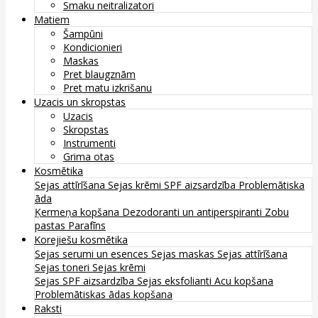
Smaku neitralizatori
Matiem
Šampūni
Kondicionieri
Maskas
Pret blaugznām
Pret matu izkrišanu
Uzacis un skropstas
Uzacis
Skropstas
Instrumenti
Grima otas
Kosmētika
Sejas attīrīšana
Sejas krēmi
SPF aizsardzība
Problemātiska
āda
Ķermeņa kopšana
Dezodoranti un antiperspiranti
Zobu
pastas
Parafīns
Korejiešu kosmētika
Sejas serumi un esences
Sejas maskas
Sejas attīrīšana
Sejas toneri
Sejas krēmi
Sejas SPF aizsardzība
Sejas eksfolianti
Acu kopšana
Problemātiskas ādas kopšana
Raksti