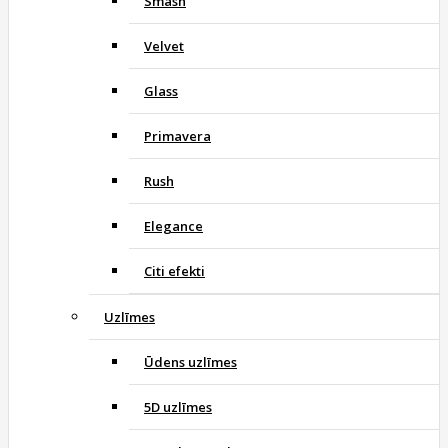
Smash
Velvet
Glass
Primavera
Rush
Elegance
Citi efekti
Uzlīmes
Ūdens uzlīmes
5D uzlīmes