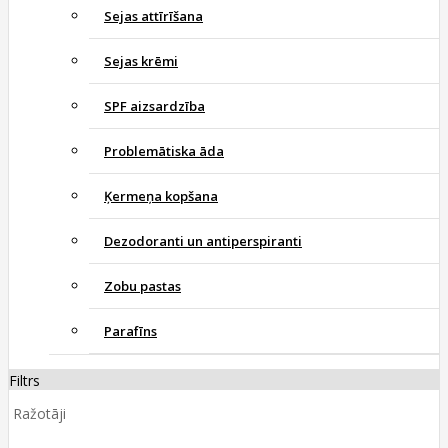
Sejas attīrīšana
Sejas krēmi
SPF aizsardzība
Problemātiska āda
Ķermeņa kopšana
Dezodoranti un antiperspiranti
Zobu pastas
Parafīns
Filtrs
Ražotāji