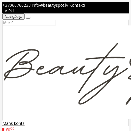
+37060766233
info@beautyspot.lv
Kontakti
LV
RU
Navigācija
Mans konts
00
€0
0