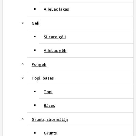
AlleLac lakas
Gēli
Silcare gēli
AlleLac gēli
Poligeli
Topi, bāzes
Topi
Bāzes
Grunts, stiprinātāji
Grunts