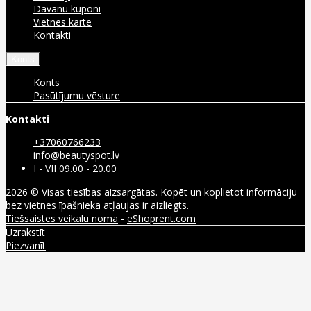
Dāvanu kuponi
Vietnes karte
Kontakti
Konts
Konts
Pasūtījumu vēsture
Kontakti
+37060766233
info@beautyspot.lv
I - VII 09.00 - 20.00
2026 © Visas tiesības aizsargātas. Kopēt un koplietot informāciju
bez vietnes īpašnieka atļaujas ir aizliegts.
Tiešsaistes veikalu noma
-
eShoprent.com
Uzrakstīt
Piezvanīt