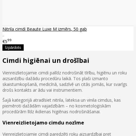
Nitrila cimdi Beaute Luxe M izmērs, 50 gab
..
99
€5
Cimdi higiēnai un drošībai
Vienreizlietojamie cimdi palīdz nodrošināt tīrību, higiēnu un roku
aizsardzību dažādu procedūru laikā. Tos plaši izmanto
skaistumkopšanā, medicīnā, sadzīvē un citās jomās, kur svarīgs
drošs kontakts ar ādu vai instrumentiem.
Šajā kategorijā atradīsiet nitrila, lateksa un vinila cimdus, kas
piemēroti dažādām vajadzībām – no kosmetoloģiskām
procedūrām līdz ikdienas higiēnas nodrošināšanai.
Vienreizlietojamo cimdu nozīme
Vienreizlietojamie cimdi paredzēti roku aizsardzībai pret