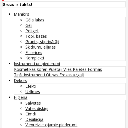
Grozs ir tukšs!
Manikīrs
Gēla lakas
Gēli
Poligeli
Topi, bāzes
Grunts, stiprinātāji
Šķidrumi, eļļiņas
El. ierīces
Komplekti
Instrumenti un piederumi
Kosmētikas koferi
Pulētāji
Vīles
Paletes
Formas
Tipši
Instrumenti
Otiņas
Frezas uzgaļi
Dekors
Efekti
Uzlīmes
Higiēna
Salvetes
Vates diskiņi
Cimdi
Depilācija
Vienreizlietojamie piederumi