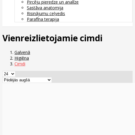
Pircēju pieredze un analīze
Sastāva anatomija
Risinājumu ceļvedis
Parafīna terapija
Vienreizlietojamie cimdi
Galvenā
Higiēna
Cimdi