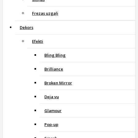
Frezas uzgaļi
Dekors
Efekti
Bling Bling
Brilliance
Broken Mirror
Deja vu
Glamour
Pop-up