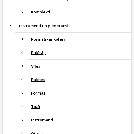
Komplekti
Instrumenti un piederumi
Kosmētikas koferi
Pulētāji
Vīles
Paletes
Formas
Tipši
Instrumenti
Otiņas