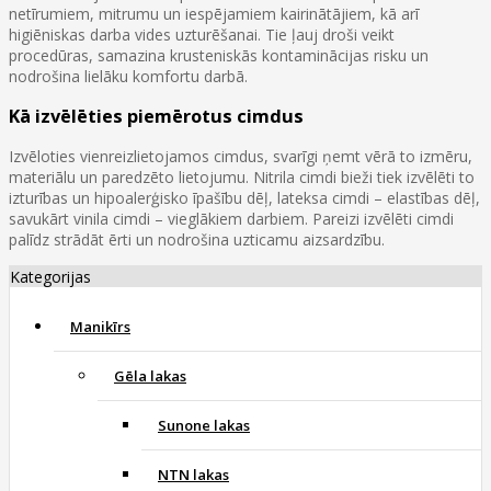
netīrumiem, mitrumu un iespējamiem kairinātājiem, kā arī
higiēniskas darba vides uzturēšanai. Tie ļauj droši veikt
procedūras, samazina krusteniskās kontaminācijas risku un
nodrošina lielāku komfortu darbā.
Kā izvēlēties piemērotus cimdus
Izvēloties vienreizlietojamos cimdus, svarīgi ņemt vērā to izmēru,
materiālu un paredzēto lietojumu. Nitrila cimdi bieži tiek izvēlēti to
izturības un hipoalerģisko īpašību dēļ, lateksa cimdi – elastības dēļ,
savukārt vinila cimdi – vieglākiem darbiem. Pareizi izvēlēti cimdi
palīdz strādāt ērti un nodrošina uzticamu aizsardzību.
Kategorijas
Manikīrs
Gēla lakas
Sunone lakas
NTN lakas