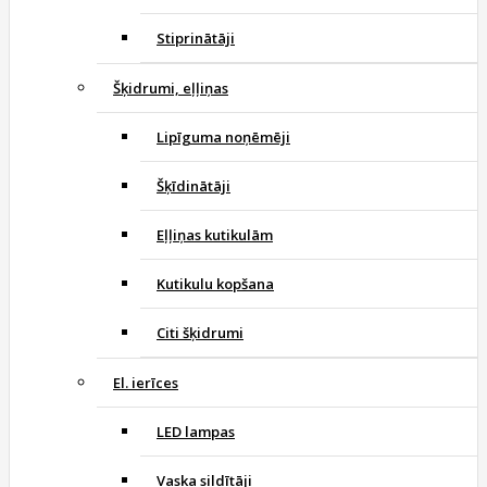
Stiprinātāji
Šķidrumi, eļļiņas
Lipīguma noņēmēji
Šķīdinātāji
Eļļiņas kutikulām
Kutikulu kopšana
Citi šķidrumi
El. ierīces
LED lampas
Vaska sildītāji