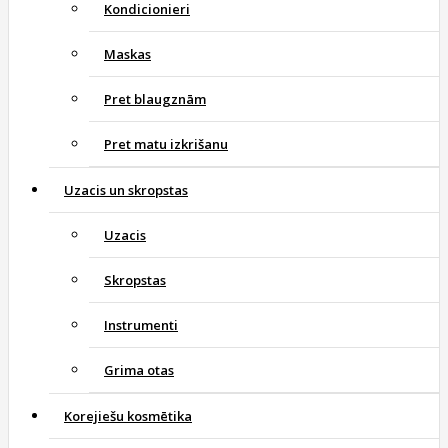
Kondicionieri
Maskas
Pret blaugznām
Pret matu izkrišanu
Uzacis un skropstas
Uzacis
Skropstas
Instrumenti
Grima otas
Korejiešu kosmētika