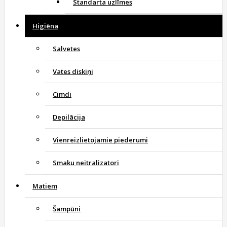
Standarta uzlīmes
Higiēna
Salvetes
Vates diskiņi
Cimdi
Depilācija
Vienreizlietojamie piederumi
Smaku neitralizatori
Matiem
Šampūni