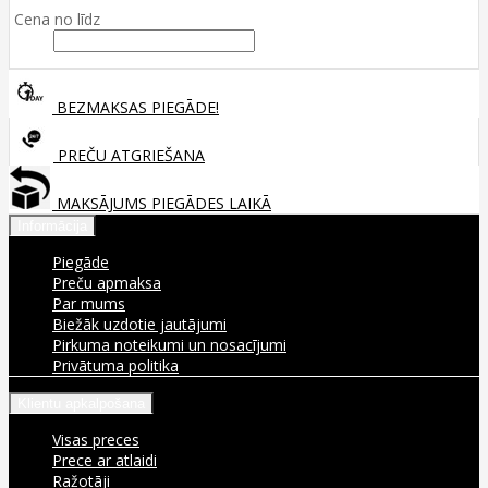
Cena no līdz
BEZMAKSAS PIEGĀDE!
PREČU ATGRIEŠANA
MAKSĀJUMS PIEGĀDES LAIKĀ
Informācija
Piegāde
Preču apmaksa
Par mums
Biežāk uzdotie jautājumi
Pirkuma noteikumi un nosacījumi
Privātuma politika
Klientu apkalpošana
Visas preces
Prece ar atlaidi
Ražotāji