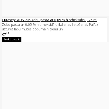
Curasept ADS 705 zobu pasta ar 0,05 % hlorheksidīnu, 75 ml
Zobu pasta ar 0,05 % hlorheksidīnu ikdienas lietošanai. Palīdz
uzturēt labu mutes dobuma higiēnu un ..
49
€7