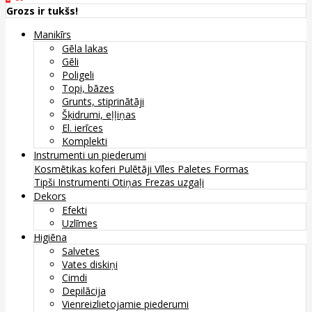
Grozs ir tukšs!
Manikīrs
Gēla lakas
Gēli
Poligeli
Topi, bāzes
Grunts, stiprinātāji
Šķidrumi, eļļiņas
El. ierīces
Komplekti
Instrumenti un piederumi
Kosmētikas koferi
Pulētāji
Vīles
Paletes
Formas
Tipši
Instrumenti
Otiņas
Frezas uzgaļi
Dekors
Efekti
Uzlīmes
Higiēna
Salvetes
Vates diskiņi
Cimdi
Depilācija
Vienreizlietojamie piederumi