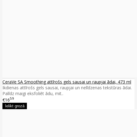
CeraVe SA Smoothing attīrošs gels sausai un raupjai ādai, 473 ml
Ikdienas attīrošs gels sausai, raupjai un nelīdzenas tekstūras ādai.
Palīdz maigi eksfoliēt ādu, mit..
59
€16