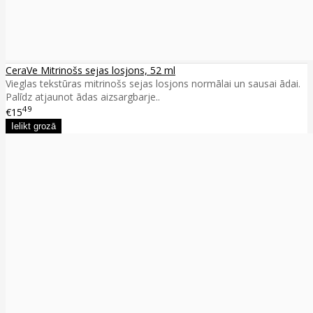
CeraVe Mitrinošs sejas losjons, 52 ml
Vieglas tekstūras mitrinošs sejas losjons normālai un sausai ādai.
Palīdz atjaunot ādas aizsargbarje..
49
€15