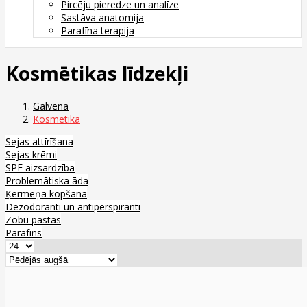
Pircēju pieredze un analīze
Sastāva anatomija
Parafīna terapija
Kosmētikas līdzekļi
Galvenā
Kosmētika
Sejas attīrīšana
Sejas krēmi
SPF aizsardzība
Problemātiska āda
Ķermeņa kopšana
Dezodoranti un antiperspiranti
Zobu pastas
Parafīns