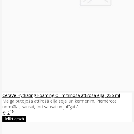
CeraVe Hydrating Foaming Oil mitrinoša attīrošā eļļa, 236 ml
Maiga putojoša attīrošā eļļa sejai un ķermenim. Piemērota
normālai, sausai, ļoti sausai un jutīgai ā..
49
€12