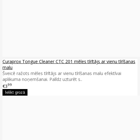
Curaprox Tongue Cleaner CTC 201 mēles tīrītājs ar vienu tīrīšanas
malu
Šveicē ražots mēles tīrītājs ar vienu tīrīšanas malu efektīvai
aplikuma noņemšanai. Palīdz uzturēt s..
99
€3