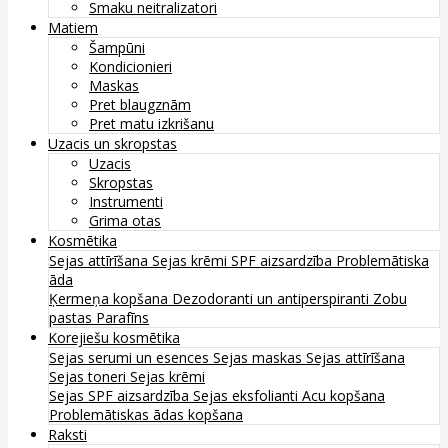
Smaku neitralizatori
Matiem
Šampūni
Kondicionieri
Maskas
Pret blaugznām
Pret matu izkrišanu
Uzacis un skropstas
Uzacis
Skropstas
Instrumenti
Grima otas
Kosmētika
Sejas attīrīšana
Sejas krēmi
SPF aizsardzība
Problemātiska
āda
Ķermeņa kopšana
Dezodoranti un antiperspiranti
Zobu
pastas
Parafīns
Korejiešu kosmētika
Sejas serumi un esences
Sejas maskas
Sejas attīrīšana
Sejas toneri
Sejas krēmi
Sejas SPF aizsardzība
Sejas eksfolianti
Acu kopšana
Problemātiskas ādas kopšana
Raksti