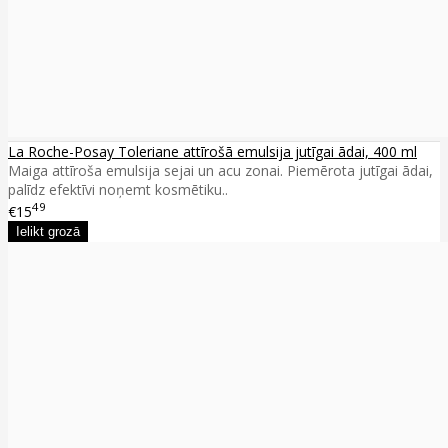
La Roche-Posay Toleriane attīrošā emulsija jutīgai ādai, 400 ml
Maiga attīroša emulsija sejai un acu zonai. Piemērota jutīgai ādai,
palīdz efektīvi noņemt kosmētiku..
49
€15