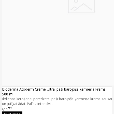
Bioderma Atoderm Crème Ultra īpaši barojošs ķermeņa krēms,
500 ml
Ikdienas lietošanai paredzēts īpaši barojošs ķermeņa krēms sausai
un jutīgai ādai. Palīdz intensīvi ..
99
€11