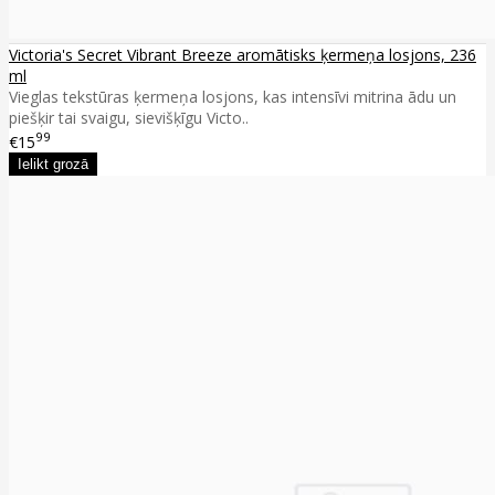
Victoria's Secret Vibrant Breeze aromātisks ķermeņa losjons, 236
ml
Vieglas tekstūras ķermeņa losjons, kas intensīvi mitrina ādu un
piešķir tai svaigu, sievišķīgu Victo..
99
€15