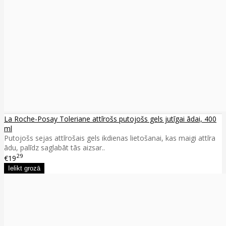
La Roche-Posay Toleriane attīrošs putojošs gels jutīgai ādai, 400
ml
Putojošs sejas attīrošais gels ikdienas lietošanai, kas maigi attīra
ādu, palīdz saglabāt tās aizsar..
29
€19