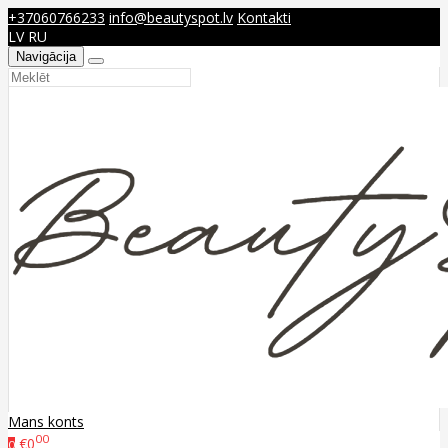
+37060766233
info@beautyspot.lv
Kontakti
LV
RU
Navigācija
Mans konts
00
€0
0