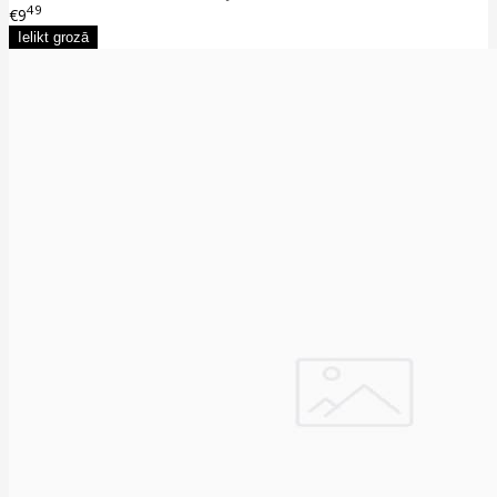
49
€9