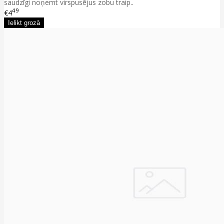
saudzīgi noņemt virspusējus zobu traip..
49
€4