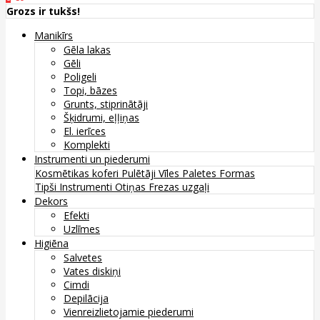
Grozs ir tukšs!
Manikīrs
Gēla lakas
Gēli
Poligeli
Topi, bāzes
Grunts, stiprinātāji
Šķidrumi, eļļiņas
El. ierīces
Komplekti
Instrumenti un piederumi
Kosmētikas koferi
Pulētāji
Vīles
Paletes
Formas
Tipši
Instrumenti
Otiņas
Frezas uzgaļi
Dekors
Efekti
Uzlīmes
Higiēna
Salvetes
Vates diskiņi
Cimdi
Depilācija
Vienreizlietojamie piederumi