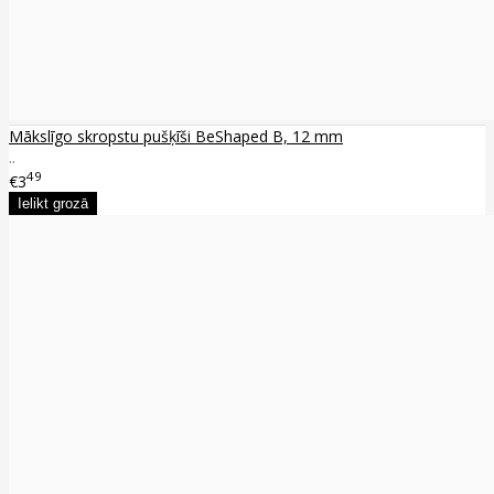
Mākslīgo skropstu pušķīši BeShaped B, 12 mm
..
49
€3