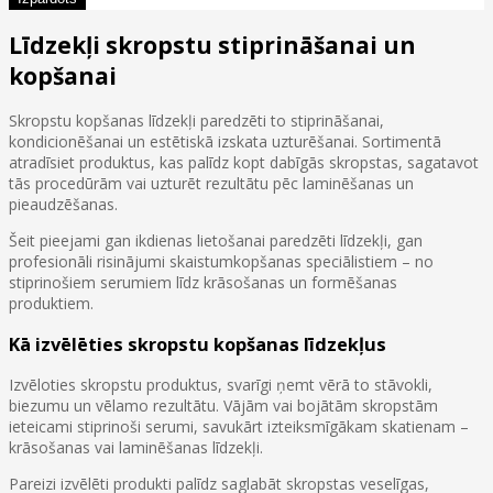
Līdzekļi skropstu stiprināšanai un
kopšanai
Skropstu kopšanas līdzekļi paredzēti to stiprināšanai,
kondicionēšanai un estētiskā izskata uzturēšanai. Sortimentā
atradīsiet produktus, kas palīdz kopt dabīgās skropstas, sagatavot
tās procedūrām vai uzturēt rezultātu pēc laminēšanas un
pieaudzēšanas.
Šeit pieejami gan ikdienas lietošanai paredzēti līdzekļi, gan
profesionāli risinājumi skaistumkopšanas speciālistiem – no
stiprinošiem serumiem līdz krāsošanas un formēšanas
produktiem.
Kā izvēlēties skropstu kopšanas līdzekļus
Izvēloties skropstu produktus, svarīgi ņemt vērā to stāvokli,
biezumu un vēlamo rezultātu. Vājām vai bojātām skropstām
ieteicami stiprinoši serumi, savukārt izteiksmīgākam skatienam –
krāsošanas vai laminēšanas līdzekļi.
Pareizi izvēlēti produkti palīdz saglabāt skropstas veselīgas,