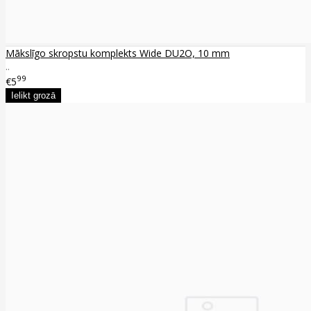
Mākslīgo skropstu komplekts Wide DU2O, 10 mm
..
99
€5