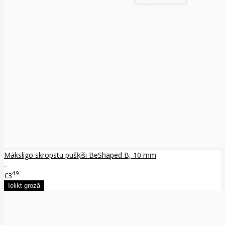
Mākslīgo skropstu pušķīši BeShaped B, 10 mm
..
49
€3