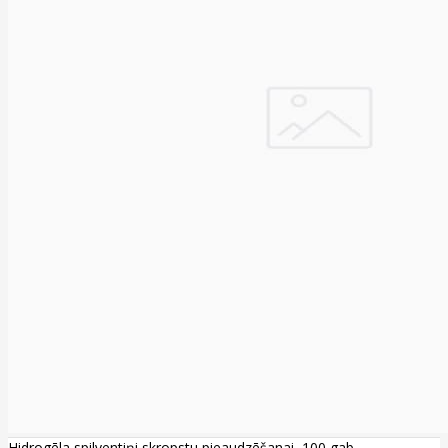
Hidrogēla spilventiņi skropstu pieaudzēšanai, 100 gab