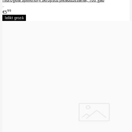
..
99
€5