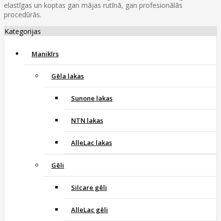
elastīgas un koptas gan mājas rutīnā, gan profesionālās
procedūrās.
Kategorijas
Manikīrs
Gēla lakas
Sunone lakas
NTN lakas
AlleLac lakas
Gēli
Silcare gēli
AlleLac gēli