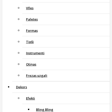
Vīles
Paletes
Formas
Tipši
Instrumenti
Otiņas
Frezas uzgaļi
Dekors
Efekti
Bling Bling