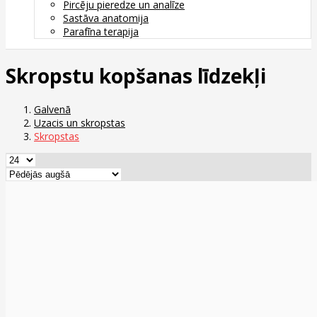
Pircēju pieredze un analīze
Sastāva anatomija
Parafīna terapija
Skropstu kopšanas līdzekļi
Galvenā
Uzacis un skropstas
Skropstas