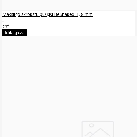
Mākslīgo skropstu pušķīši BeShaped B, 8 mm
..
49
€3