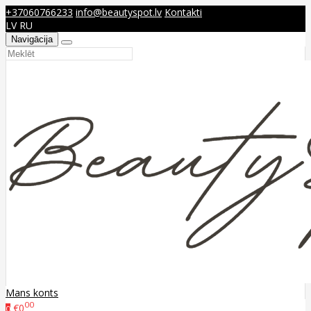
+37060766233
info@beautyspot.lv
Kontakti
LV
RU
Navigācija
Mans konts
00
€0
0