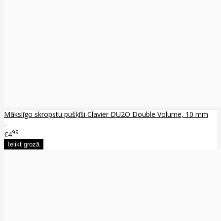
Mākslīgo skropstu pušķīši Clavier DU2O Double Volume, 10 mm
..
99
€4