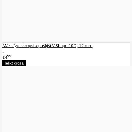
Mākslīgo skropstu pušķīši V Shape 10D, 12 mm
..
99
€4