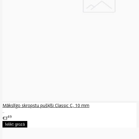
Mākslīgo skropstu pušķīši Classic C, 10 mm
..
49
€3