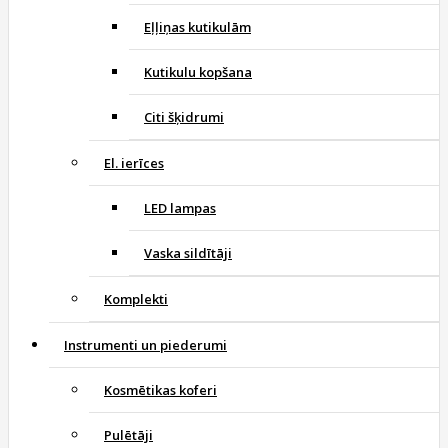
Eļļiņas kutikulām
Kutikulu kopšana
Citi šķidrumi
El. ierīces
LED lampas
Vaska sildītāji
Komplekti
Instrumenti un piederumi
Kosmētikas koferi
Pulētāji