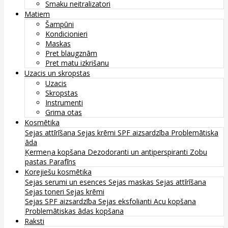
Smaku neitralizatori
Matiem
Šampūni
Kondicionieri
Maskas
Pret blaugznām
Pret matu izkrišanu
Uzacis un skropstas
Uzacis
Skropstas
Instrumenti
Grima otas
Kosmētika
Sejas attīrīšana
Sejas krēmi
SPF aizsardzība
Problemātiska
āda
Ķermeņa kopšana
Dezodoranti un antiperspiranti
Zobu
pastas
Parafīns
Korejiešu kosmētika
Sejas serumi un esences
Sejas maskas
Sejas attīrīšana
Sejas toneri
Sejas krēmi
Sejas SPF aizsardzība
Sejas eksfolianti
Acu kopšana
Problemātiskas ādas kopšana
Raksti