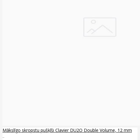
Mākslīgo skropstu pušķīši Clavier DU2O Double Volume, 12 mm
..