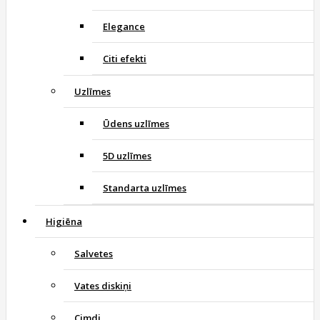
Elegance
Citi efekti
Uzlīmes
Ūdens uzlīmes
5D uzlīmes
Standarta uzlīmes
Higiēna
Salvetes
Vates diskiņi
Cimdi