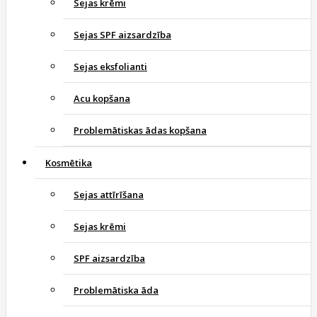
Sejas krēmi
Sejas SPF aizsardzība
Sejas eksfolianti
Acu kopšana
Problemātiskas ādas kopšana
Kosmētika
Sejas attīrīšana
Sejas krēmi
SPF aizsardzība
Problemātiska āda