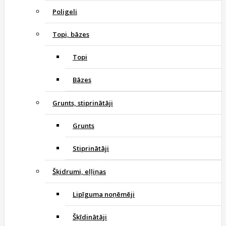
Poligeli
Topi, bāzes
Topi
Bāzes
Grunts, stiprinātāji
Grunts
Stiprinātāji
Šķidrumi, eļļiņas
Lipīguma noņēmēji
Šķīdinātāji