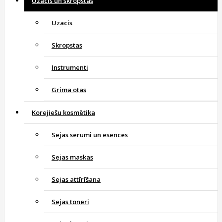
Uzacis un skropstas
Uzacis
Skropstas
Instrumenti
Grima otas
Korejiešu kosmētika
Sejas serumi un esences
Sejas maskas
Sejas attīrīšana
Sejas toneri