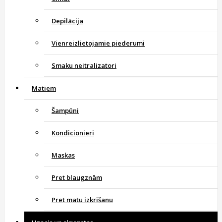
Depilācija
Vienreizlietojamie piederumi
Smaku neitralizatori
Matiem
Šampūni
Kondicionieri
Maskas
Pret blaugznām
Pret matu izkrišanu