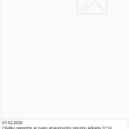
01.02.2026
Cilvēku pieredze ar nagu atjaunojošo serumu Arkada TC16