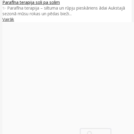
Parafīna terapija soli pa solim
✨ Parafīna terapija – siltuma un rūpju pieskāriens ādai Aukstajā
sezonā mūsu rokas un pēdas bieži...
Vairāk