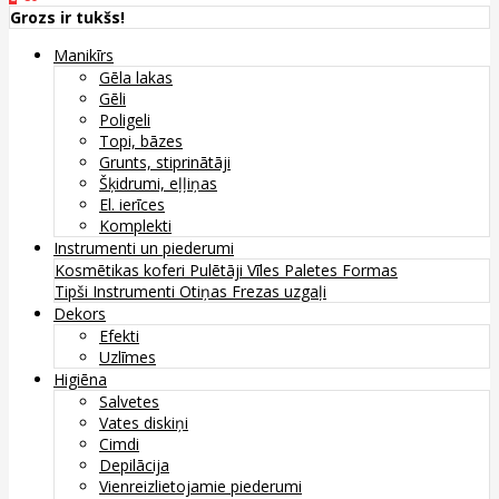
Grozs ir tukšs!
Manikīrs
Gēla lakas
Gēli
Poligeli
Topi, bāzes
Grunts, stiprinātāji
Šķidrumi, eļļiņas
El. ierīces
Komplekti
Instrumenti un piederumi
Kosmētikas koferi
Pulētāji
Vīles
Paletes
Formas
Tipši
Instrumenti
Otiņas
Frezas uzgaļi
Dekors
Efekti
Uzlīmes
Higiēna
Salvetes
Vates diskiņi
Cimdi
Depilācija
Vienreizlietojamie piederumi