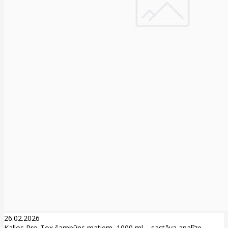
26.02.2026
Kallos Pro-Tox šampūns matiem, 1000 ml – sastāva analīze