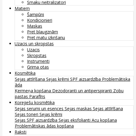
Smaku neitralizatori
Matiem
Šampūni
Kondicionieri
Maskas
Pret blaugznām
Pret matu izkrišanu
Uzacis un skropstas
Uzacis
Skropstas
Instrumenti
Grima otas
Kosmētika
Sejas attīrīšana
Sejas krēmi
SPF aizsardzība
Problemātiska
āda
Ķermeņa kopšana
Dezodoranti un antiperspiranti
Zobu
pastas
Parafīns
Korejiešu kosmētika
Sejas serumi un esences
Sejas maskas
Sejas attīrīšana
Sejas toneri
Sejas krēmi
Sejas SPF aizsardzība
Sejas eksfolianti
Acu kopšana
Problemātiskas ādas kopšana
Raksti