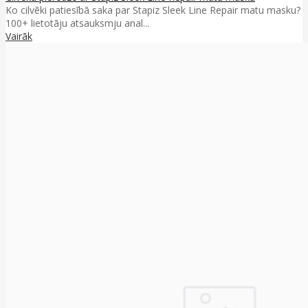
Ko cilvēki patiesībā saka par Stapiz Sleek Line Repair matu masku?
100+ lietotāju atsauksmju anal...
Vairāk