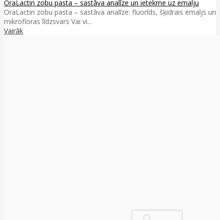
OraLactin zobu pasta – sastāva analīze un ietekme uz emalju
OraLactin zobu pasta – sastāva analīze: fluorīds, šķidrais emaljs un
mikrofloras līdzsvars Vai vi...
Vairāk