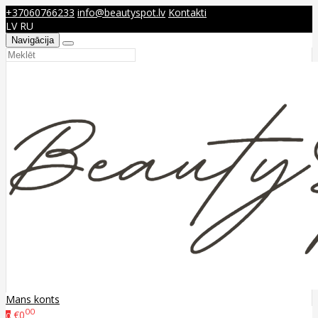
+37060766233
info@beautyspot.lv
Kontakti
LV
RU
Navigācija
Mans konts
00
€0
0