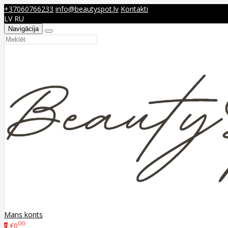
+37060766233
info@beautyspot.lv
Kontakti
LV
RU
Navigācija
Mans konts
00
€0
0