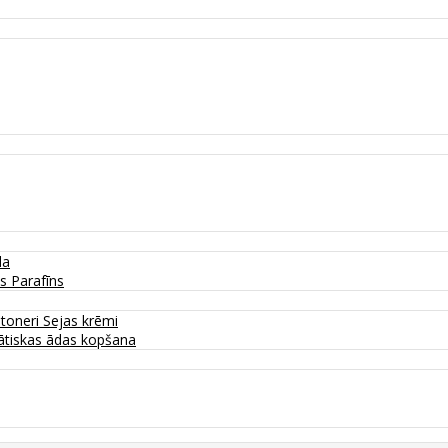
da
as
Parafīns
 toneri
Sejas krēmi
tiskas ādas kopšana