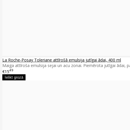
La Roche-Posay Toleriane attīrošā emulsija jutīgai ādai, 400 ml
Maiga attīroša emulsija sejai un acu zonai. Piemērota jutīgai ādai, p
49
€15