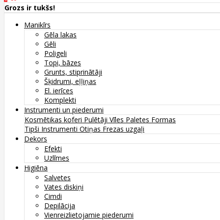
Grozs ir tukšs!
Manikīrs
Gēla lakas
Gēli
Poligeli
Topi, bāzes
Grunts, stiprinātāji
Šķidrumi, eļļiņas
El. ierīces
Komplekti
Instrumenti un piederumi
Kosmētikas koferi
Pulētāji
Vīles
Paletes
Formas
Tipši
Instrumenti
Otiņas
Frezas uzgaļi
Dekors
Efekti
Uzlīmes
Higiēna
Salvetes
Vates diskiņi
Cimdi
Depilācija
Vienreizlietojamie piederumi