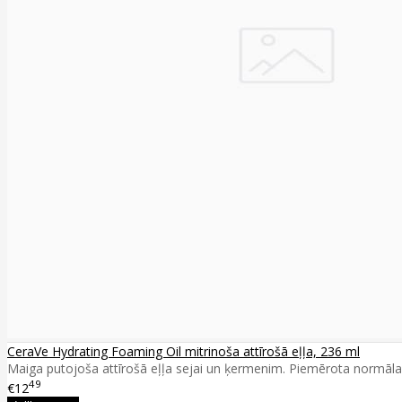
CeraVe Hydrating Foaming Oil mitrinoša attīrošā eļļa, 236 ml
Maiga putojoša attīrošā eļļa sejai un ķermenim. Piemērota normālai, s
49
€12