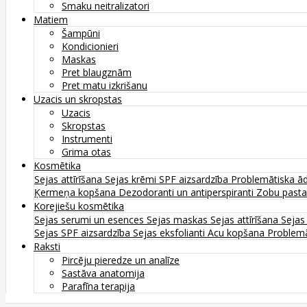
Smaku neitralizatori
Matiem
Šampūni
Kondicionieri
Maskas
Pret blaugznām
Pret matu izkrišanu
Uzacis un skropstas
Uzacis
Skropstas
Instrumenti
Grima otas
Kosmētika
Sejas attīrīšana
Sejas krēmi
SPF aizsardzība
Problemātiska ā
Ķermeņa kopšana
Dezodoranti un antiperspiranti
Zobu past
Korejiešu kosmētika
Sejas serumi un esences
Sejas maskas
Sejas attīrīšana
Sejas
Sejas SPF aizsardzība
Sejas eksfolianti
Acu kopšana
Problemā
Raksti
Pircēju pieredze un analīze
Sastāva anatomija
Parafīna terapija