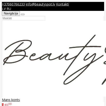
+37060766233
info@beautyspot.lv
Kontakti
LV
RU
Navigācija
Mans konts
00
€0
0