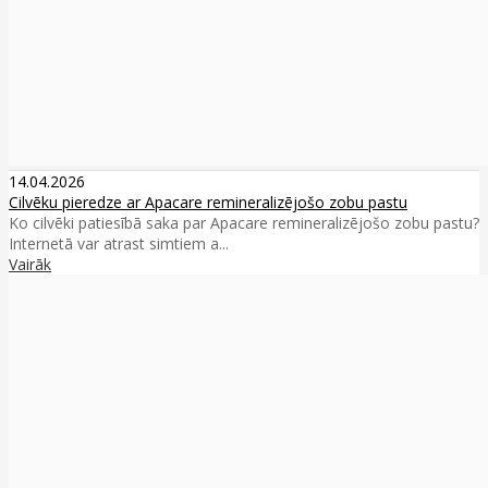
14.04.2026
Cilvēku pieredze ar Apacare remineralizējošo zobu pastu
Ko cilvēki patiesībā saka par Apacare remineralizējošo zobu pastu?
Internetā var atrast simtiem a...
Vairāk