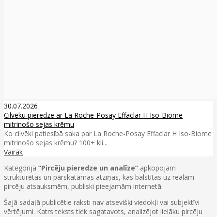
30.07.2026
Cilvēku pieredze ar La Roche-Posay Effaclar H Iso-Biome
mitrinošo sejas krēmu
Ko cilvēki patiesībā saka par La Roche-Posay Effaclar H Iso-Biome
mitrinošo sejas krēmu? 100+ kli...
Vairāk
Kategorijā
“Pircēju pieredze un analīze”
apkopojam
strukturētas un pārskatāmas atziņas, kas balstītas uz reālām
pircēju atsauksmēm, publiski pieejamām internetā.
Šajā sadaļā publicētie raksti nav atsevišķi viedokļi vai subjektīvi
vērtējumi. Katrs teksts tiek sagatavots, analizējot lielāku pircēju