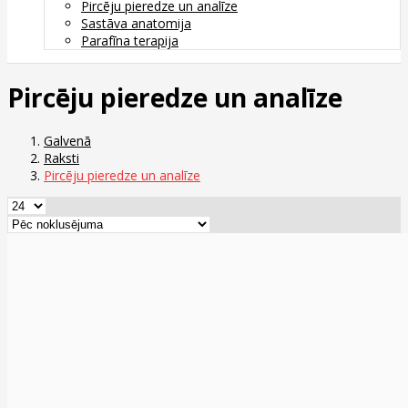
Pircēju pieredze un analīze
Sastāva anatomija
Parafīna terapija
Pircēju pieredze un analīze
Galvenā
Raksti
Pircēju pieredze un analīze