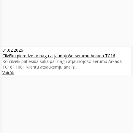
01.02.2026
Cilvēku pieredze ar nagu atjaunojošo serumu Arkada TC16
Ko cilvēki patiesībā saka par nagu atjaunojošo serumu Arkada
TC16? 100+ klientu atsauksmju analīz...
Vairāk