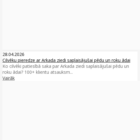
28.04.2026
Cilvēku pieredze ar Arkada ziedi saplaisājušai pēdu un roku ādai
Ko cilvēki patiesībā saka par Arkada ziedi saplaisājušai pēdu un
roku ādai? 100+ klientu atsauksm...
Vairāk