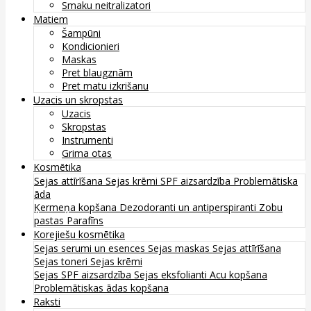
Smaku neitralizatori
Matiem
Šampūni
Kondicionieri
Maskas
Pret blaugznām
Pret matu izkrišanu
Uzacis un skropstas
Uzacis
Skropstas
Instrumenti
Grima otas
Kosmētika
Sejas attīrīšana
Sejas krēmi
SPF aizsardzība
Problemātiska
āda
Ķermeņa kopšana
Dezodoranti un antiperspiranti
Zobu
pastas
Parafīns
Korejiešu kosmētika
Sejas serumi un esences
Sejas maskas
Sejas attīrīšana
Sejas toneri
Sejas krēmi
Sejas SPF aizsardzība
Sejas eksfolianti
Acu kopšana
Problemātiskas ādas kopšana
Raksti