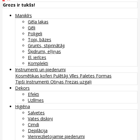
Grozs ir tukšs!
Manikīrs
Gēla lakas
Gēli
Poligeli
Topi, bāzes
Grunts, stiprinātāji
Šķidrumi, eļļiņas
El. ierīces
Komplekti
Instrumenti un piederumi
Kosmētikas koferi
Pulētāji
Vīles
Paletes
Formas
Tipši
Instrumenti
Otiņas
Frezas uzgaļi
Dekors
Efekti
Uzlīmes
Higiēna
Salvetes
Vates diskiņi
Cimdi
Depilācija
Vienreizlietojamie piederumi