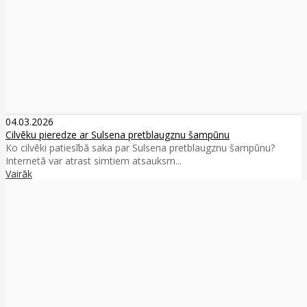
04.03.2026
Cilvēku pieredze ar Sulsena pretblaugznu šampūnu
Ko cilvēki patiesībā saka par Sulsena pretblaugznu šampūnu?
Internetā var atrast simtiem atsauksm...
Vairāk