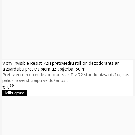
Vichy Invisible Resist 72H pretsviedru roll-on dezodorants ar
aizsardzību pret traipiem uz apģērba, 50 ml
Pretsviedru roll-on dezodorants ar līdz 72 stundu aizsardzību, kas
palīdz novērst traipu veidošanos ..
99
€10