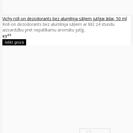
Vichy roll-on dezodorants bez alumīnija sāļiem jutīgai ādai, 50 ml
Roll-on dezodorants bez alumīnija sāļiem ar līdz 24 stundu
aizsardzību pret nepatīkamu aromātu jutīg..
49
€9