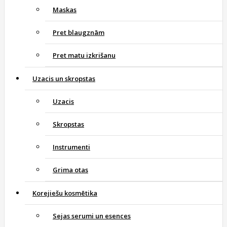
Maskas
Pret blaugznām
Pret matu izkrišanu
Uzacis un skropstas
Uzacis
Skropstas
Instrumenti
Grima otas
Korejiešu kosmētika
Sejas serumi un esences