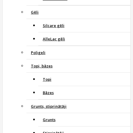
Gēli
Silcare gēli
AlleLac gēli
Poligeli
Topi, bāzes
Topi
Bāzes
Grunts, stiprinātāji
Grunts