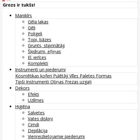
Grozs ir tukšs!
Manikīrs
Gēla lakas
Gēli
Poligeli
Topi, bāzes
Grunts, stiprinātāji
Šķidrumi, eļļiņas
El. ierīces
Komplekti
Instrumenti un piederumi
Kosmētikas koferi
Pulētāji
Vīles
Paletes
Formas
Tipši
Instrumenti
Otiņas
Frezas uzgaļi
Dekors
Efekti
Uzlīmes
Higiēna
Salvetes
Vates diskiņi
Cimdi
Depilācija
Vienreizlietojamie piederumi