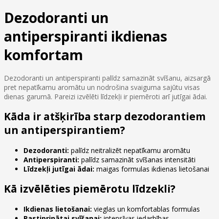
Dezodoranti un
antiperspiranti ikdienas
komfortam
Dezodoranti un antiperspiranti palīdz samazināt svīšanu, aizsargā
pret nepatīkamu aromātu un nodrošina svaiguma sajūtu visas
dienas garumā. Pareizi izvēlēti līdzekļi ir piemēroti arī jutīgai ādai.
Kāda ir atšķirība starp dezodorantiem
un antiperspirantiem?
Dezodoranti:
palīdz neitralizēt nepatīkamu aromātu
Antiperspiranti:
palīdz samazināt svīšanas intensitāti
Līdzekļi jutīgai ādai:
maigas formulas ikdienas lietošanai
Kā izvēlēties piemērotu līdzekli?
Ikdienas lietošanai:
vieglas un komfortablas formulas
Pastiprinātai svīšanai:
intensīvas iedarbības