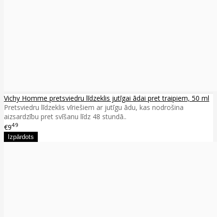
Vichy Homme pretsviedru līdzeklis jutīgai ādai pret traipiem, 50 ml
Pretsviedru līdzeklis vīriešiem ar jutīgu ādu, kas nodrošina
aizsardzību pret svīšanu līdz 48 stundā..
49
€9