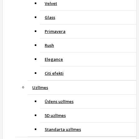
Velvet
Glass
Primavera
Rush
Elegance
Citi efekti
Uzlīmes
Ūdens uzlīmes
5D uzlīmes
Standarta uzlīmes