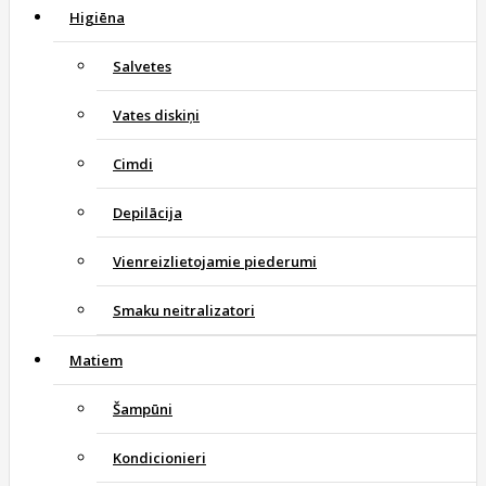
Higiēna
Salvetes
Vates diskiņi
Cimdi
Depilācija
Vienreizlietojamie piederumi
Smaku neitralizatori
Matiem
Šampūni
Kondicionieri