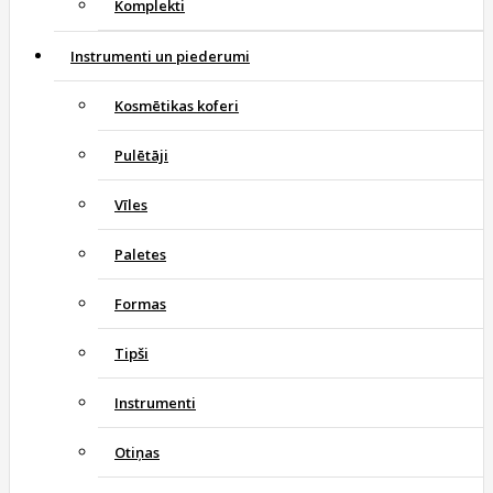
Komplekti
Instrumenti un piederumi
Kosmētikas koferi
Pulētāji
Vīles
Paletes
Formas
Tipši
Instrumenti
Otiņas