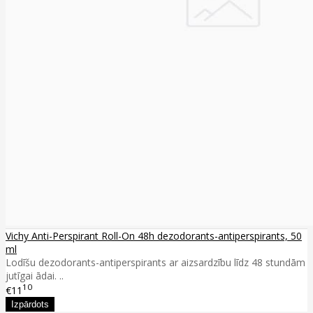
Vichy Anti-Perspirant Roll-On 48h dezodorants-antiperspirants, 50
ml
Lodīšu dezodorants-antiperspirants ar aizsardzību līdz 48 stundām
jutīgai ādai. ..
10
€11