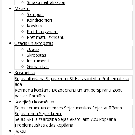
Smaku neitralizatori
Matiem
Šampūni
Kondicionieri
Maskas
Pret blaugznām
Pret matu izkrišanu
Uzacis un skropstas
Uzacis
Skropstas
Instrumenti
Grima otas
Kosmētika
Sejas attīrīšana
Sejas krēmi
SPF aizsardzība
Problemātiska
āda
Ķermeņa kopšana
Dezodoranti un antiperspiranti
Zobu
pastas
Parafīns
Korejiešu kosmētika
Sejas serumi un esences
Sejas maskas
Sejas attīrīšana
Sejas toneri
Sejas krēmi
Sejas SPF aizsardzība
Sejas eksfolianti
Acu kopšana
Problemātiskas ādas kopšana
Raksti