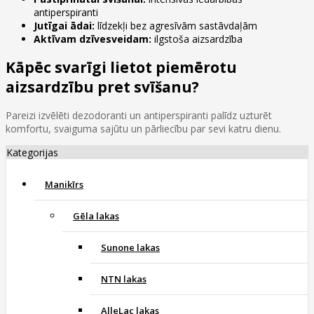
antiperspiranti
Jutīgai ādai:
līdzekļi bez agresīvām sastāvdaļām
Aktīvam dzīvesveidam:
ilgstoša aizsardzība
Kāpēc svarīgi lietot piemērotu
aizsardzību pret svīšanu?
Pareizi izvēlēti dezodoranti un antiperspiranti palīdz uzturēt
komfortu, svaiguma sajūtu un pārliecību par sevi katru dienu.
Kategorijas
Manikīrs
Gēla lakas
Sunone lakas
NTN lakas
AlleLac lakas