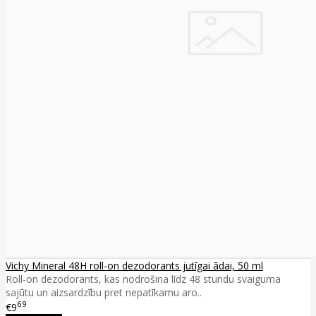
Vichy Mineral 48H roll-on dezodorants jutīgai ādai, 50 ml
Roll-on dezodorants, kas nodrošina līdz 48 stundu svaiguma
sajūtu un aizsardzību pret nepatīkamu aro..
69
€9