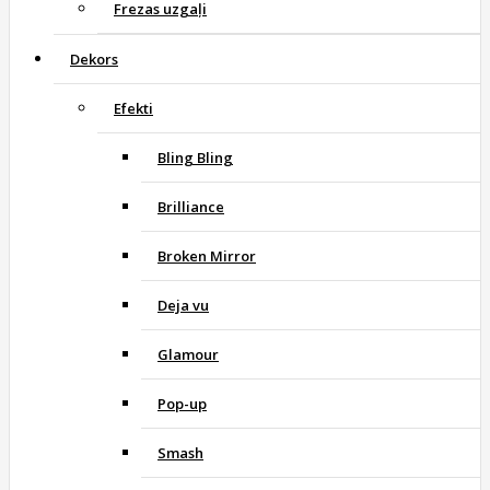
Frezas uzgaļi
Dekors
Efekti
Bling Bling
Brilliance
Broken Mirror
Deja vu
Glamour
Pop-up
Smash