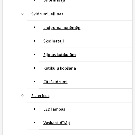
Stiprinātāji
Šķidrumi, eļļiņas
Lipīguma noņēmēji
Šķīdinātāji
Eļļiņas kutikulām
Kutikulu kopšana
Citi šķidrumi
El. ierīces
LED lampas
Vaska sildītāji