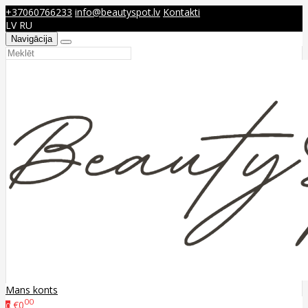
+37060766233
info@beautyspot.lv
Kontakti
LV
RU
Navigācija
Mans konts
00
€0
0