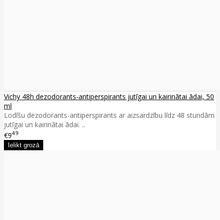
Vichy 48h dezodorants-antiperspirants jutīgai un kairinātai ādai, 50
ml
Lodīšu dezodorants-antiperspirants ar aizsardzību līdz 48 stundām
jutīgai un kairinātai ādai. ..
49
€9