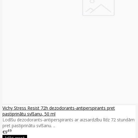
Vichy Stress Resist 72h dezodorants-antiperspirants pret
pastiprinātu svīšanu, 50 ml
Lodīšu dezodorants-antiperspirants ar aizsardzību līdz 72 stundām
pret pastiprinātu svīšanu. ..
49
€9