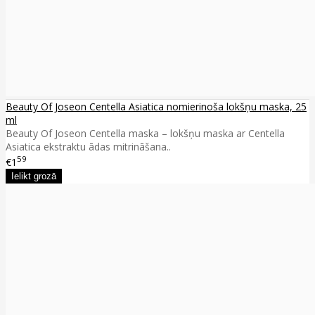
Beauty Of Joseon Centella Asiatica nomierinoša lokšņu maska, 25
ml
Beauty Of Joseon Centella maska – lokšņu maska ar Centella
Asiatica ekstraktu ādas mitrināšana..
59
€1