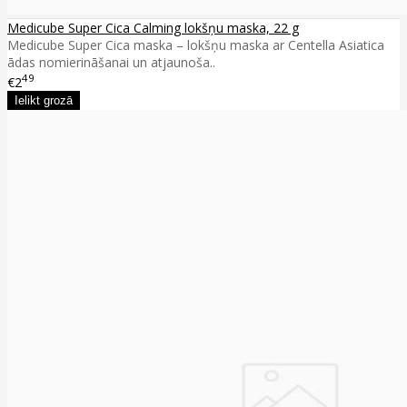
Medicube Super Cica Calming lokšņu maska, 22 g
Medicube Super Cica maska – lokšņu maska ar Centella Asiatica
ādas nomierināšanai un atjaunoša..
49
€2