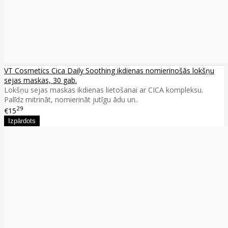
VT Cosmetics Cica Daily Soothing ikdienas nomierinošās lokšņu
sejas maskas, 30 gab.
Lokšņu sejas maskas ikdienas lietošanai ar CICA kompleksu.
Palīdz mitrināt, nomierināt jutīgu ādu un..
29
€15