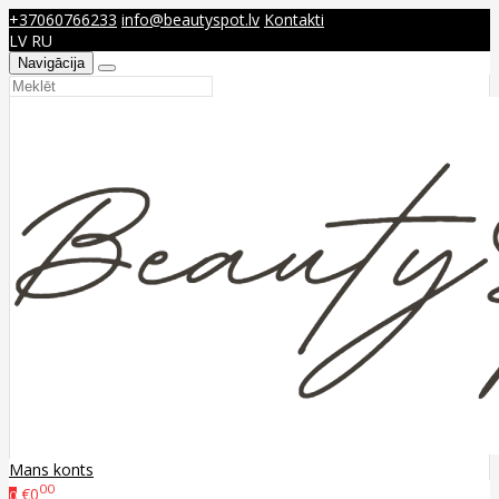
+37060766233
info@beautyspot.lv
Kontakti
LV
RU
Navigācija
Mans konts
00
€0
0