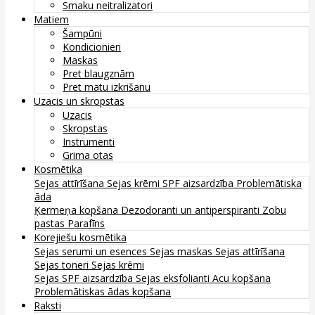
Smaku neitralizatori
Matiem
Šampūni
Kondicionieri
Maskas
Pret blaugznām
Pret matu izkrišanu
Uzacis un skropstas
Uzacis
Skropstas
Instrumenti
Grima otas
Kosmētika
Sejas attīrīšana
Sejas krēmi
SPF aizsardzība
Problemātiska
āda
Ķermeņa kopšana
Dezodoranti un antiperspiranti
Zobu
pastas
Parafīns
Korejiešu kosmētika
Sejas serumi un esences
Sejas maskas
Sejas attīrīšana
Sejas toneri
Sejas krēmi
Sejas SPF aizsardzība
Sejas eksfolianti
Acu kopšana
Problemātiskas ādas kopšana
Raksti