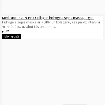
Medicube PDRN Pink Collagen hidrogēla sejas maska, 1 gab.
Hidrogēla sejas maska ar PDRN un kolagēnu, kas palīdz intensīvi
mitrināt ādu, uzlabot tās tvirtuma s..
49
€3