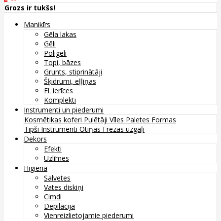
Grozs ir tukšs!
Manikīrs
Gēla lakas
Gēli
Poligeli
Topi, bāzes
Grunts, stiprinātāji
Šķidrumi, eļļiņas
El. ierīces
Komplekti
Instrumenti un piederumi
Kosmētikas koferi
Pulētāji
Vīles
Paletes
Formas
Tipši
Instrumenti
Otiņas
Frezas uzgaļi
Dekors
Efekti
Uzlīmes
Higiēna
Salvetes
Vates diskiņi
Cimdi
Depilācija
Vienreizlietojamie piederumi