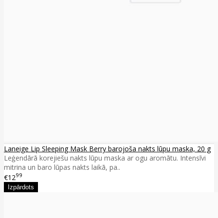
Laneige Lip Sleeping Mask Berry barojoša nakts lūpu maska, 20 g
Leģendārā korejiešu nakts lūpu maska ar ogu aromātu. Intensīvi
mitrina un baro lūpas nakts laikā, pa..
99
€12