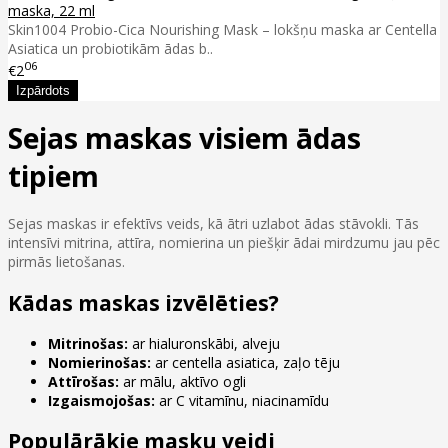
maska, 22 ml
Skin1004 Probio-Cica Nourishing Mask – lokšņu maska ar Centella
Asiatica un probiotikām ādas b..
06
€2
Sejas maskas visiem ādas
tipiem
Sejas maskas ir efektīvs veids, kā ātri uzlabot ādas stāvokli. Tās
intensīvi mitrina, attīra, nomierina un piešķir ādai mirdzumu jau pēc
pirmās lietošanas.
Kādas maskas izvēlēties?
Mitrinošas:
ar hialuronskābi, alveju
Nomierinošas:
ar centella asiatica, zaļo tēju
Attīrošas:
ar mālu, aktīvo ogli
Izgaismojošas:
ar C vitamīnu, niacinamīdu
Populārākie masku veidi