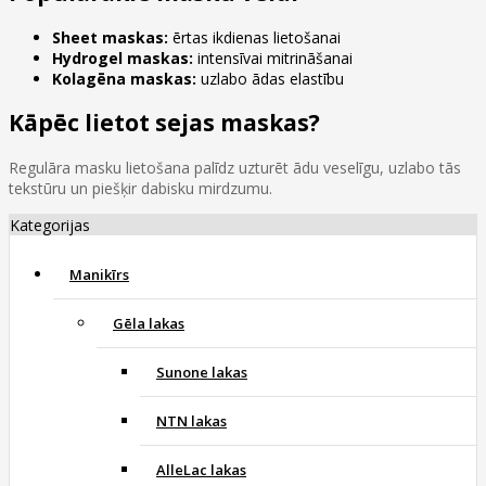
Sheet maskas:
ērtas ikdienas lietošanai
Hydrogel maskas:
intensīvai mitrināšanai
Kolagēna maskas:
uzlabo ādas elastību
Kāpēc lietot sejas maskas?
Regulāra masku lietošana palīdz uzturēt ādu veselīgu, uzlabo tās
tekstūru un piešķir dabisku mirdzumu.
Kategorijas
Manikīrs
Gēla lakas
Sunone lakas
NTN lakas
AlleLac lakas