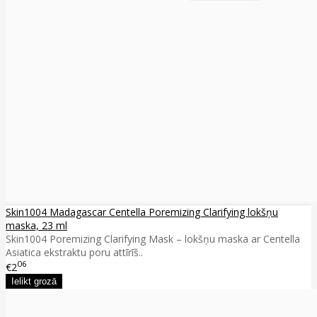
Skin1004 Madagascar Centella Poremizing Clarifying lokšņu
maska, 23 ml
Skin1004 Poremizing Clarifying Mask – lokšņu maska ar Centella
Asiatica ekstraktu poru attīrīš..
06
€2