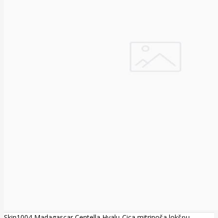
Skin1004 Madagascar Centella Hyalu-Cica mitrinoša lokšņu