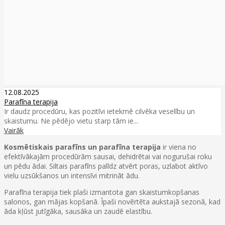
12.08.2025
Parafīna terapija
Ir daudz procedūru, kas pozitīvi ietekmē cilvēka veselību un
skaistumu. Ne pēdējo vietu starp tām ie...
Vairāk
Kosmētiskais parafīns un parafīna terapija
ir viena no
efektīvākajām procedūrām sausai, dehidrētai vai nogurušai roku
un pēdu ādai. Siltais parafīns palīdz atvērt poras, uzlabot aktīvo
vielu uzsūkšanos un intensīvi mitrināt ādu.
Parafīna terapija tiek plaši izmantota gan skaistumkopšanas
salonos, gan mājas kopšanā. Īpaši novērtēta aukstajā sezonā, kad
āda kļūst jutīgāka, sausāka un zaudē elastību.