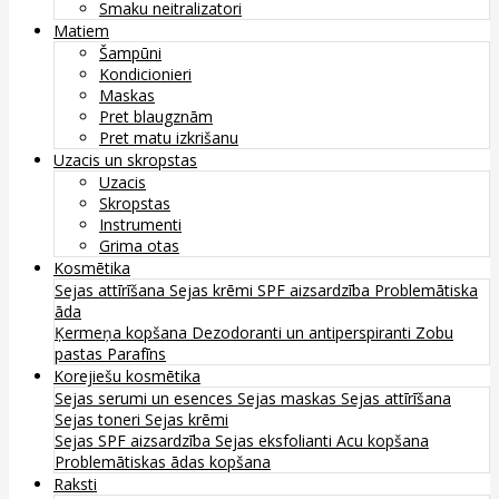
Smaku neitralizatori
Matiem
Šampūni
Kondicionieri
Maskas
Pret blaugznām
Pret matu izkrišanu
Uzacis un skropstas
Uzacis
Skropstas
Instrumenti
Grima otas
Kosmētika
Sejas attīrīšana
Sejas krēmi
SPF aizsardzība
Problemātiska
āda
Ķermeņa kopšana
Dezodoranti un antiperspiranti
Zobu
pastas
Parafīns
Korejiešu kosmētika
Sejas serumi un esences
Sejas maskas
Sejas attīrīšana
Sejas toneri
Sejas krēmi
Sejas SPF aizsardzība
Sejas eksfolianti
Acu kopšana
Problemātiskas ādas kopšana
Raksti