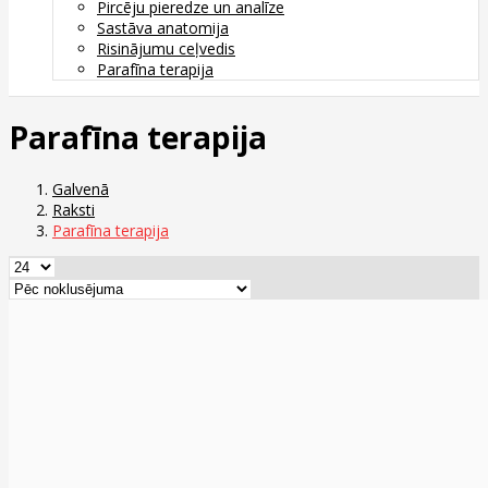
Pircēju pieredze un analīze
Sastāva anatomija
Risinājumu ceļvedis
Parafīna terapija
Parafīna terapija
Galvenā
Raksti
Parafīna terapija