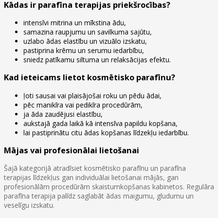
Kādas ir parafīna terapijas priekšrocības?
intensīvi mitrina un mīkstina ādu,
samazina raupjumu un savilkuma sajūtu,
uzlabo ādas elastību un vizuālo izskatu,
pastiprina krēmu un serumu iedarbību,
sniedz patīkamu siltuma un relaksācijas efektu.
Kad ieteicams lietot kosmētisko parafīnu?
ļoti sausai vai plaisājošai roku un pēdu ādai,
pēc manikīra vai pedikīra procedūrām,
ja āda zaudējusi elastību,
aukstajā gada laikā kā intensīva papildu kopšana,
lai pastiprinātu citu ādas kopšanas līdzekļu iedarbību.
Mājas vai profesionālai lietošanai
Šajā kategorijā atradīsiet kosmētisko parafīnu un parafīna
terapijas līdzekļus gan individuālai lietošanai mājās, gan
profesionālām procedūrām skaistumkopšanas kabinetos. Regulāra
parafīna terapija palīdz saglabāt ādas maigumu, gludumu un
veselīgu izskatu.