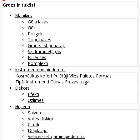
Grozs ir tukšs!
Manikīrs
Gēla lakas
Gēli
Poligeli
Topi, bāzes
Grunts, stiprinātāji
Šķidrumi, eļļiņas
El. ierīces
Komplekti
Instrumenti un piederumi
Kosmētikas koferi
Pulētāji
Vīles
Paletes
Formas
Tipši
Instrumenti
Otiņas
Frezas uzgaļi
Dekors
Efekti
Uzlīmes
Higiēna
Salvetes
Vates diskiņi
Cimdi
Depilācija
Vienreizlietojamie piederumi