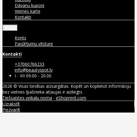
Dāvanu kuponi
Vietnes karte
Kontakti
Konts
Konts
Pasūtījumu vēsture
Kontakti
+37060766233
info@beautyspot.lv
I - VII 09.00 - 20.00
2026 © Visas tiesības aizsargātas. Kopēt un koplietot informāciju
bez vietnes īpašnieka atļaujas ir aizliegts.
Tiešsaistes veikalu noma
-
eShoprent.com
Uzrakstīt
Piezvanīt