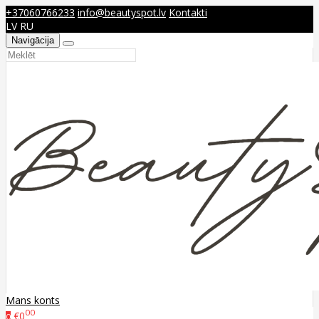
+37060766233
info@beautyspot.lv
Kontakti
LV
RU
Navigācija
Mans konts
00
€0
0