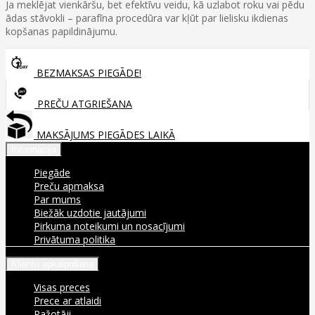
Ja meklējat vienkāršu, bet efektīvu veidu, kā uzlabot roku vai pēdu
ādas stāvokli – parafīna procedūra var kļūt par lielisku ikdienas
kopšanas papildinājumu.
BEZMAKSAS PIEGĀDE!
PREČU ATGRIEŠANA
MAKSĀJUMS PIEGĀDES LAIKĀ
Informācija
Piegāde
Preču apmaksa
Par mums
Biežāk uzdotie jautājumi
Pirkuma noteikumi un nosacījumi
Privātuma politika
Klientu apkalpošana
Visas preces
Prece ar atlaidi
Ražotāji