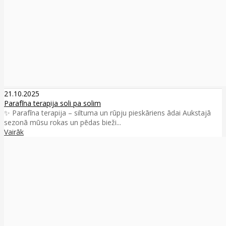
21.10.2025
Parafīna terapija soli pa solim
✨ Parafīna terapija – siltuma un rūpju pieskāriens ādai Aukstajā
sezonā mūsu rokas un pēdas bieži...
Vairāk