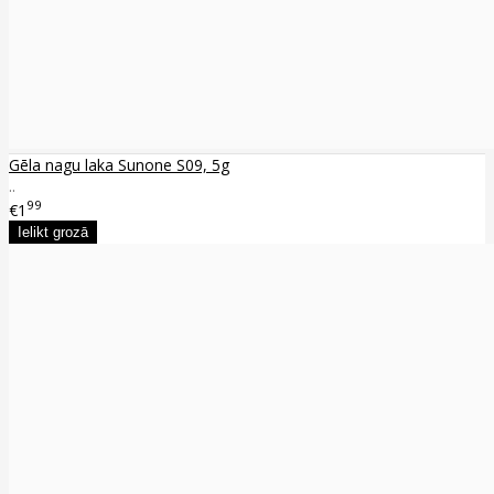
Gēla nagu laka Sunone S09, 5g
..
99
€1