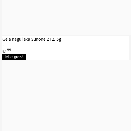
Gēla nagu laka Sunone Z12, 5g
..
99
€1