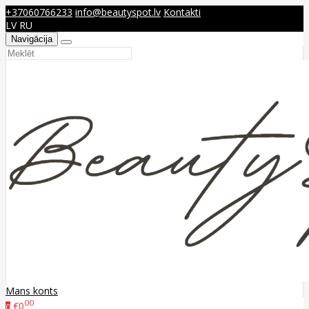
+37060766233
info@beautyspot.lv
Kontakti
LV
RU
Navigācija
Mans konts
00
€0
0