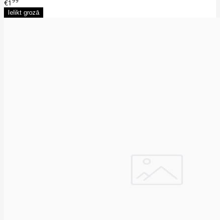
99
€1