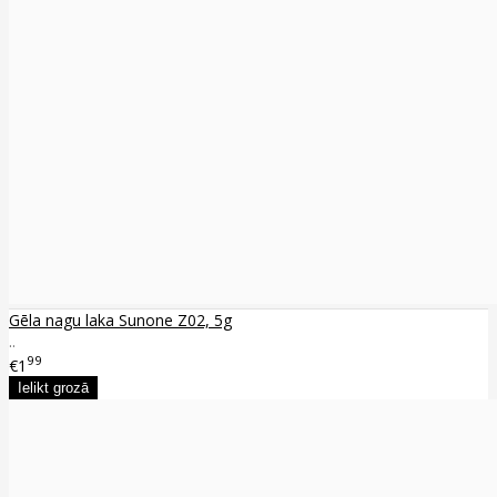
Gēla nagu laka Sunone Z02, 5g
..
99
€1