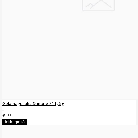
Gēla nagu laka Sunone S11, 5g
..
99
€1