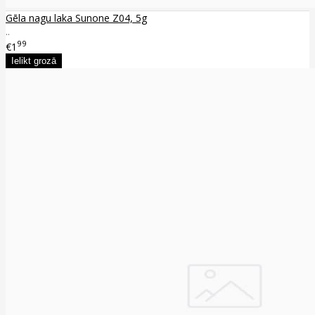
Gēla nagu laka Sunone Z04, 5g
..
99
€1