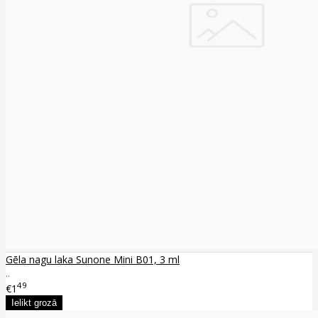
Gēla nagu laka Sunone Mini B01, 3 ml
..
49
€1