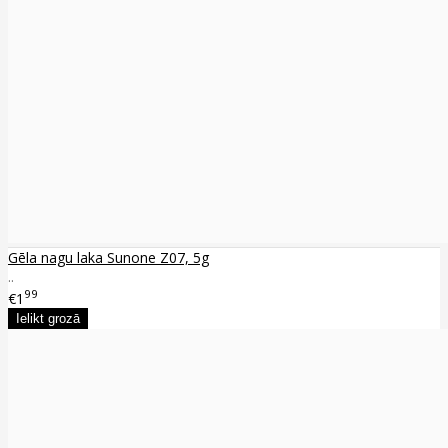
Gēla nagu laka Sunone Z07, 5g
..
99
€1