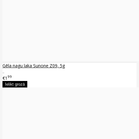
Gēla nagu laka Sunone Z09, 5g
..
99
€1