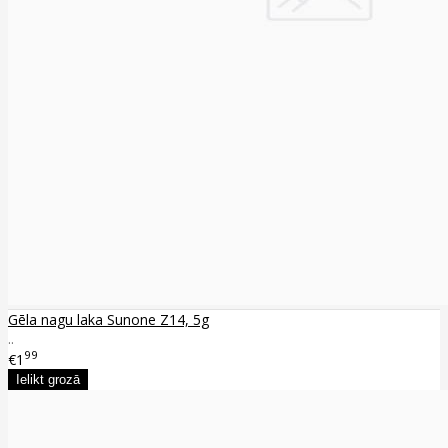
Gēla nagu laka Sunone Z14, 5g
..
99
€1