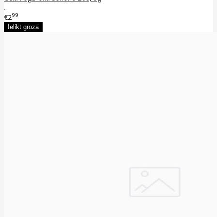
..
99
€2