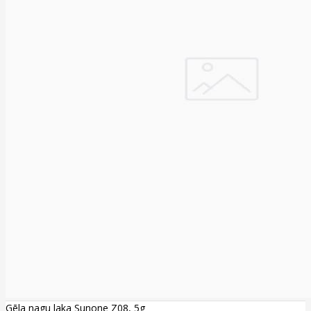
Gēla nagu laka Sunone Z08, 5g