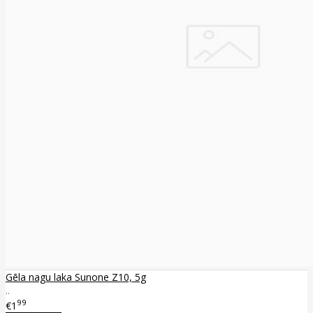
Gēla nagu laka Sunone Z10, 5g
..
99
€1