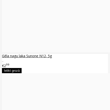
Gēla nagu laka Sunone N12, 5g
..
99
€2