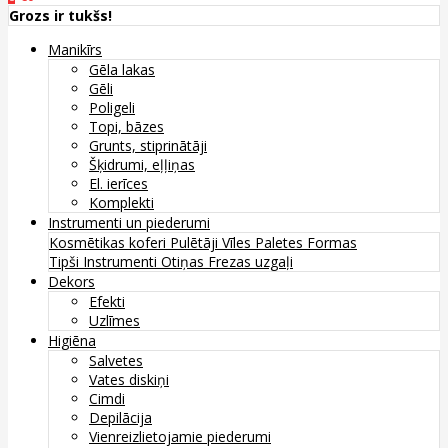
Grozs ir tukšs!
Manikīrs
Gēla lakas
Gēli
Poligeli
Topi, bāzes
Grunts, stiprinātāji
Šķidrumi, eļļiņas
El. ierīces
Komplekti
Instrumenti un piederumi
Kosmētikas koferi
Pulētāji
Vīles
Paletes
Formas
Tipši
Instrumenti
Otiņas
Frezas uzgaļi
Dekors
Efekti
Uzlīmes
Higiēna
Salvetes
Vates diskiņi
Cimdi
Depilācija
Vienreizlietojamie piederumi