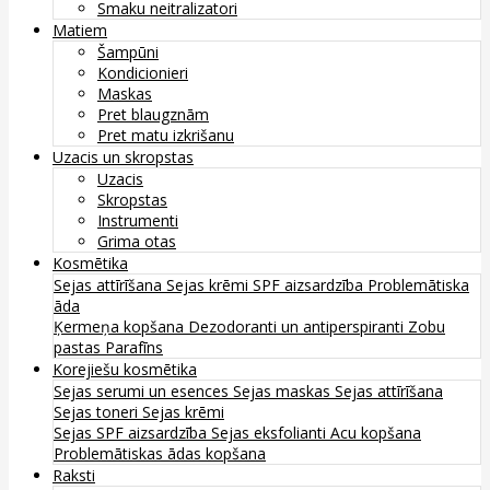
Smaku neitralizatori
Matiem
Šampūni
Kondicionieri
Maskas
Pret blaugznām
Pret matu izkrišanu
Uzacis un skropstas
Uzacis
Skropstas
Instrumenti
Grima otas
Kosmētika
Sejas attīrīšana
Sejas krēmi
SPF aizsardzība
Problemātiska
āda
Ķermeņa kopšana
Dezodoranti un antiperspiranti
Zobu
pastas
Parafīns
Korejiešu kosmētika
Sejas serumi un esences
Sejas maskas
Sejas attīrīšana
Sejas toneri
Sejas krēmi
Sejas SPF aizsardzība
Sejas eksfolianti
Acu kopšana
Problemātiskas ādas kopšana
Raksti