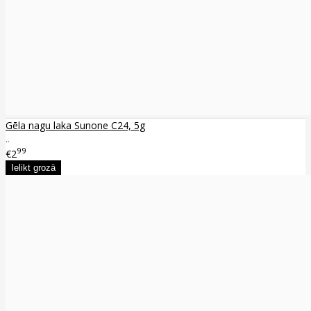
Gēla nagu laka Sunone C24, 5g
..
99
€2