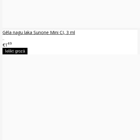
Gēla nagu laka Sunone Mini CI, 3 ml
..
49
€1