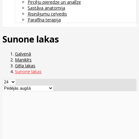
Pircēju pieredze un analīze
Sastāva anatomija
Risinājumu ceļvedis
Parafīna terapija
Sunone lakas
Galvenā
Manikīrs
Gēla lakas
Sunone lakas