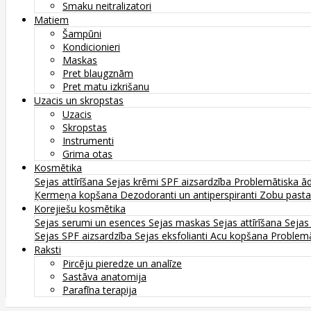
Smaku neitralizatori
Matiem
Šampūni
Kondicionieri
Maskas
Pret blaugznām
Pret matu izkrišanu
Uzacis un skropstas
Uzacis
Skropstas
Instrumenti
Grima otas
Kosmētika
Sejas attīrīšana
Sejas krēmi
SPF aizsardzība
Problemātiska ā
Ķermeņa kopšana
Dezodoranti un antiperspiranti
Zobu past
Korejiešu kosmētika
Sejas serumi un esences
Sejas maskas
Sejas attīrīšana
Sejas
Sejas SPF aizsardzība
Sejas eksfolianti
Acu kopšana
Problemā
Raksti
Pircēju pieredze un analīze
Sastāva anatomija
Parafīna terapija