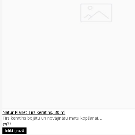
Natur Planet Tīrs keratīns, 30 ml
Tīrs keratīns bojātu un novājinātu matu kopšanai. ..
99
€5