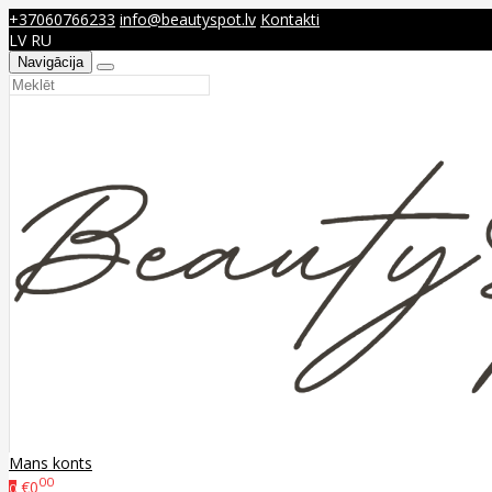
+37060766233
info@beautyspot.lv
Kontakti
LV
RU
Navigācija
Mans konts
00
€0
0