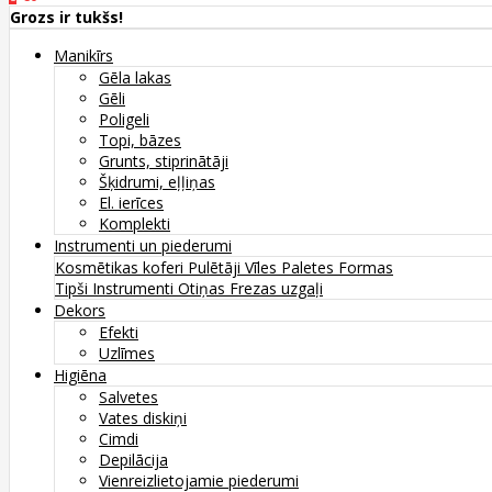
Grozs ir tukšs!
Manikīrs
Gēla lakas
Gēli
Poligeli
Topi, bāzes
Grunts, stiprinātāji
Šķidrumi, eļļiņas
El. ierīces
Komplekti
Instrumenti un piederumi
Kosmētikas koferi
Pulētāji
Vīles
Paletes
Formas
Tipši
Instrumenti
Otiņas
Frezas uzgaļi
Dekors
Efekti
Uzlīmes
Higiēna
Salvetes
Vates diskiņi
Cimdi
Depilācija
Vienreizlietojamie piederumi