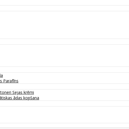
da
as
Parafīns
 toneri
Sejas krēmi
tiskas ādas kopšana