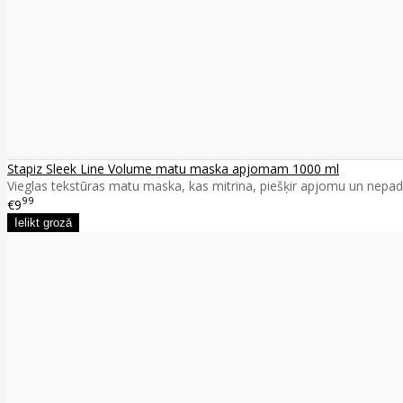
Stapiz Sleek Line Volume matu maska apjomam 1000 ml
Vieglas tekstūras matu maska, kas mitrina, piešķir apjomu un nepad
99
€9