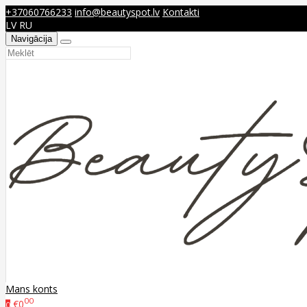
+37060766233
info@beautyspot.lv
Kontakti
LV
RU
Navigācija
Mans konts
00
€0
0