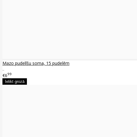
Mazo pudelīšu soma, 15 pudelēm
..
99
€6