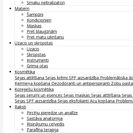
Smaku neitralizatori
Matiem
Šampūni
Kondicionieri
Maskas
Pret blaugznām
Pret matu izkrišanu
Uzacis un skropstas
Uzacis
Skropstas
Instrumenti
Grima otas
Kosmētika
Sejas attīrīšana
Sejas krēmi
SPF aizsardzība
Problemātiska ā
Ķermeņa kopšana
Dezodoranti un antiperspiranti
Zobu past
Korejiešu kosmētika
Sejas serumi un esences
Sejas maskas
Sejas attīrīšana
Sejas
Sejas SPF aizsardzība
Sejas eksfolianti
Acu kopšana
Problemā
Raksti
Pircēju pieredze un analīze
Sastāva anatomija
Risinājumu ceļvedis
Parafīna terapija