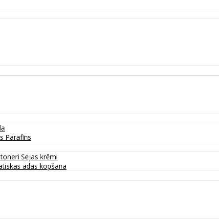
da
as
Parafīns
 toneri
Sejas krēmi
tiskas ādas kopšana