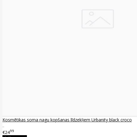
Kosmētikas soma nagu kopšanas līdzekļiem Urbanity black croco
..
99
€24