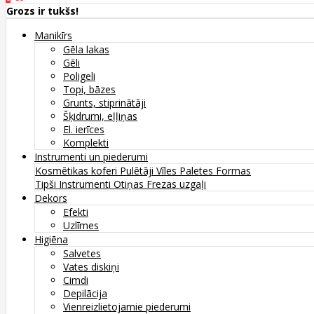
Grozs ir tukšs!
Manikīrs
Gēla lakas
Gēli
Poligeli
Topi, bāzes
Grunts, stiprinātāji
Šķidrumi, eļļiņas
El. ierīces
Komplekti
Instrumenti un piederumi
Kosmētikas koferi
Pulētāji
Vīles
Paletes
Formas
Tipši
Instrumenti
Otiņas
Frezas uzgaļi
Dekors
Efekti
Uzlīmes
Higiēna
Salvetes
Vates diskiņi
Cimdi
Depilācija
Vienreizlietojamie piederumi