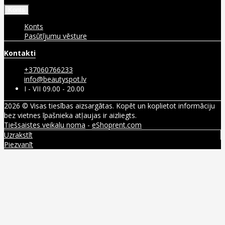
Konts
Konts
Pasūtījumu vēsture
Kontakti
+37060766233
info@beautyspot.lv
I - VII 09.00 - 20.00
2026 © Visas tiesības aizsargātas. Kopēt un koplietot informāciju
bez vietnes īpašnieka atļaujas ir aizliegts.
Tiešsaistes veikalu noma
-
eShoprent.com
Uzrakstīt
Piezvanīt