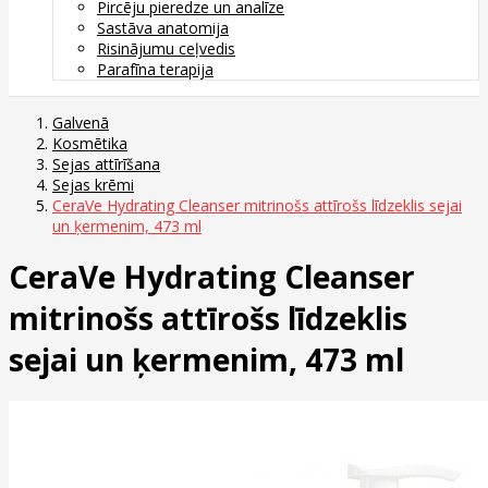
Pircēju pieredze un analīze
Sastāva anatomija
Risinājumu ceļvedis
Parafīna terapija
Galvenā
Kosmētika
Sejas attīrīšana
Sejas krēmi
CeraVe Hydrating Cleanser mitrinošs attīrošs līdzeklis sejai
un ķermenim, 473 ml
CeraVe Hydrating Cleanser
mitrinošs attīrošs līdzeklis
sejai un ķermenim, 473 ml