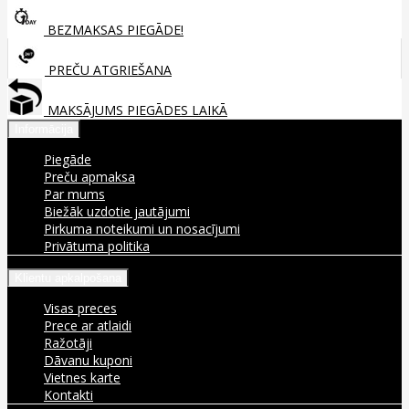
BEZMAKSAS PIEGĀDE!
PREČU ATGRIEŠANA
MAKSĀJUMS PIEGĀDES LAIKĀ
Informācija
Piegāde
Preču apmaksa
Par mums
Biežāk uzdotie jautājumi
Pirkuma noteikumi un nosacījumi
Privātuma politika
Klientu apkalpošana
Visas preces
Prece ar atlaidi
Ražotāji
Dāvanu kuponi
Vietnes karte
Kontakti