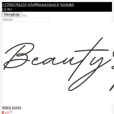
+37060766233
info@beautyspot.lv
Kontakti
LV
RU
Navigācija
Mans konts
00
€0
0