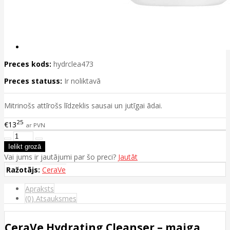
Preces kods:
hydrclea473
Preces statuss:
Ir noliktavā
Mitrinošs attīrošs līdzeklis sausai un jutīgai ādai.
25
€13
ar PVN
Vai jums ir jautājumi par šo preci?
Jautāt
Ražotājs:
CeraVe
Apraksts
(0) Atsauksmes
CeraVe Hydrating Cleanser – maiga