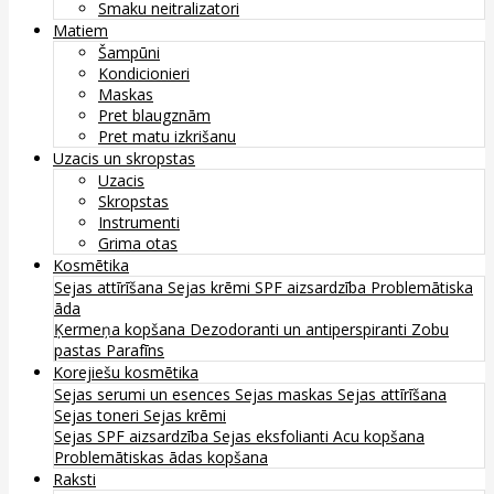
Smaku neitralizatori
Matiem
Šampūni
Kondicionieri
Maskas
Pret blaugznām
Pret matu izkrišanu
Uzacis un skropstas
Uzacis
Skropstas
Instrumenti
Grima otas
Kosmētika
Sejas attīrīšana
Sejas krēmi
SPF aizsardzība
Problemātiska
āda
Ķermeņa kopšana
Dezodoranti un antiperspiranti
Zobu
pastas
Parafīns
Korejiešu kosmētika
Sejas serumi un esences
Sejas maskas
Sejas attīrīšana
Sejas toneri
Sejas krēmi
Sejas SPF aizsardzība
Sejas eksfolianti
Acu kopšana
Problemātiskas ādas kopšana
Raksti