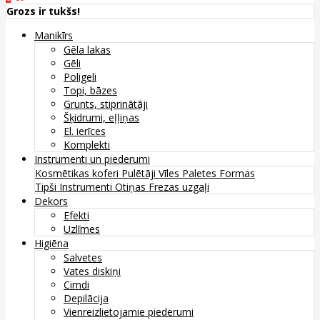
Grozs ir tukšs!
Manikīrs
Gēla lakas
Gēli
Poligeli
Topi, bāzes
Grunts, stiprinātāji
Šķidrumi, eļļiņas
El. ierīces
Komplekti
Instrumenti un piederumi
Kosmētikas koferi
Pulētāji
Vīles
Paletes
Formas
Tipši
Instrumenti
Otiņas
Frezas uzgaļi
Dekors
Efekti
Uzlīmes
Higiēna
Salvetes
Vates diskiņi
Cimdi
Depilācija
Vienreizlietojamie piederumi