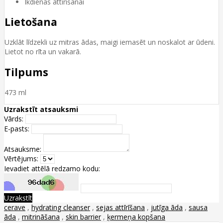
Ikdienas attīrīšanai
Lietošana
Uzklāt līdzekli uz mitras ādas, maigi iemasēt un noskalot ar ūdeni.
Lietot no rīta un vakarā.
Tilpums
473 ml
Uzrakstīt atsauksmi
Vārds:
E-pasts:
Atsauksme:
Vērtējums:
Ievadiet attēlā redzamo kodu:
Uzrakstīt
cerave
,
hydrating cleanser
,
sejas attīrīšana
,
jutīga āda
,
sausa
āda
,
mitrināšana
,
skin barrier
,
ķermeņa kopšana