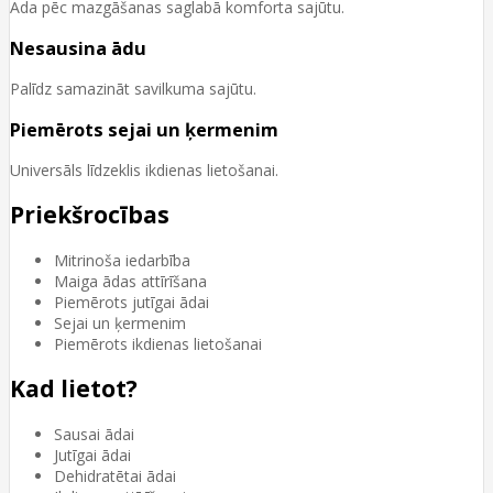
Āda pēc mazgāšanas saglabā komforta sajūtu.
Nesausina ādu
Palīdz samazināt savilkuma sajūtu.
Piemērots sejai un ķermenim
Universāls līdzeklis ikdienas lietošanai.
Priekšrocības
Mitrinoša iedarbība
Maiga ādas attīrīšana
Piemērots jutīgai ādai
Sejai un ķermenim
Piemērots ikdienas lietošanai
Kad lietot?
Sausai ādai
Jutīgai ādai
Dehidratētai ādai