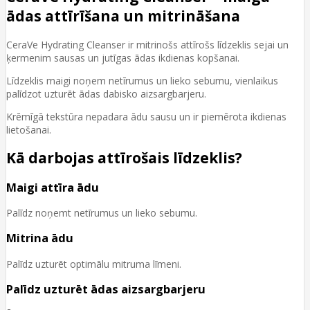
ādas attīrīšana un mitrināšana
CeraVe Hydrating Cleanser ir mitrinošs attīrošs līdzeklis sejai un
ķermenim sausas un jutīgas ādas ikdienas kopšanai.
Līdzeklis maigi noņem netīrumus un lieko sebumu, vienlaikus
palīdzot uzturēt ādas dabisko aizsargbarjeru.
Krēmīgā tekstūra nepadara ādu sausu un ir piemērota ikdienas
lietošanai.
Kā darbojas attīrošais līdzeklis?
Maigi attīra ādu
Palīdz noņemt netīrumus un lieko sebumu.
Mitrina ādu
Palīdz uzturēt optimālu mitruma līmeni.
Palīdz uzturēt ādas aizsargbarjeru