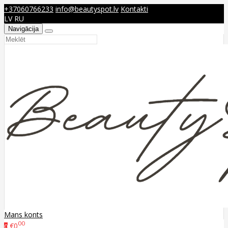
+37060766233
info@beautyspot.lv
Kontakti
LV
RU
Navigācija
Mans konts
00
€0
0