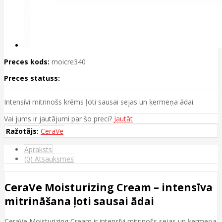
Preces kods:
moicre340
Preces statuss:
Intensīvi mitrinošs krēms ļoti sausai sejas un ķermeņa ādai.
Vai jums ir jautājumi par šo preci?
Jautāt
Ražotājs:
CeraVe
Apraksts
(0) Atsauksmes
CeraVe Moisturizing Cream – intensīva
mitrināšana ļoti sausai ādai
CeraVe Moisturizing Cream ir intensīvi mitrinošs sejas un ķermeņa