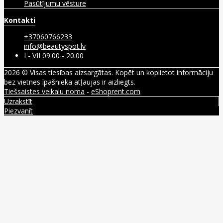
Pasūtījumu vēsture
Kontakti
+37060766233
info@beautyspot.lv
I - VII 09.00 - 20.00
2026 © Visas tiesības aizsargātas. Kopēt un koplietot informāciju
bez vietnes īpašnieka atļaujas ir aizliegts.
Tiešsaistes veikalu noma
-
eShoprent.com
Uzrakstīt
Piezvanīt