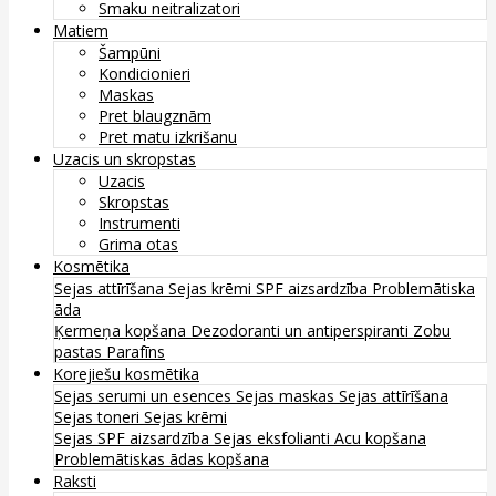
Smaku neitralizatori
Matiem
Šampūni
Kondicionieri
Maskas
Pret blaugznām
Pret matu izkrišanu
Uzacis un skropstas
Uzacis
Skropstas
Instrumenti
Grima otas
Kosmētika
Sejas attīrīšana
Sejas krēmi
SPF aizsardzība
Problemātiska
āda
Ķermeņa kopšana
Dezodoranti un antiperspiranti
Zobu
pastas
Parafīns
Korejiešu kosmētika
Sejas serumi un esences
Sejas maskas
Sejas attīrīšana
Sejas toneri
Sejas krēmi
Sejas SPF aizsardzība
Sejas eksfolianti
Acu kopšana
Problemātiskas ādas kopšana
Raksti