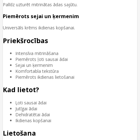
Palīdz uzturēt mitrinātas ādas sajūtu.
Piemērots sejai un ķermenim
Universāls krēms ikdienas kopšanai.
Priekšrocības
Intensīva mitrināšana
Piemērots ļoti sausai ādai
Sejai un ķermenim
Komfortabla tekstūra
Piemērots ikdienas lietošanai
Kad lietot?
Ļoti sausai ādai
Jutīgai ādai
Dehidratētai ādai
Ikdienas kopšanai
Lietošana