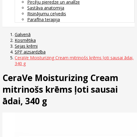
Pircēju pieredze un analīze
Sastāva anatomija
Risinājumu ceļvedis
Parafīna terapija
Galvenā
Kosmētika
Sejas krēmi
SPF aizsardzība
CeraVe Moisturizing Cream mitrinošs krēms ļoti sausai ādai,
340 g
CeraVe Moisturizing Cream
mitrinošs krēms ļoti sausai
ādai, 340 g