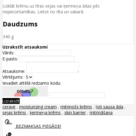
Uzklāt krēmu uz tīras sejas vai ķermeņa ādas pēc
nepieciešamības. Lietot no rīta un vakarā.
Daudzums
340 g
Uzrakstīt atsauksmi
Vārds:
E-pasts:
Atsauksme:
Vērtējums:
Ievadiet attēlā redzamo kodu:
Uzrakstīt
cerave
,
moisturizing cream
,
mitrinošs krēms
,
ļoti sausa āda
,
sejas krēms
,
ķermeņa krēms
,
skin barrier
,
mitrināšana
BEZMAKSAS PIEGĀDE!