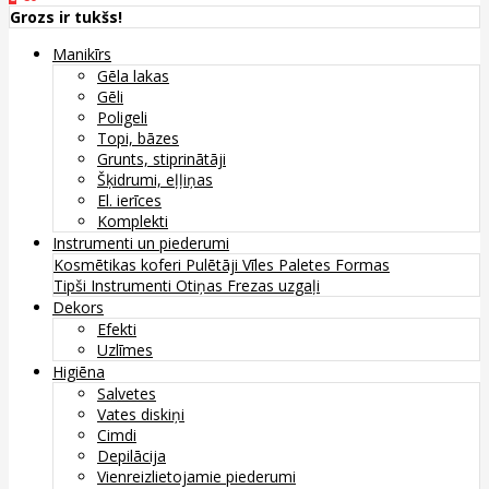
Grozs ir tukšs!
Manikīrs
Gēla lakas
Gēli
Poligeli
Topi, bāzes
Grunts, stiprinātāji
Šķidrumi, eļļiņas
El. ierīces
Komplekti
Instrumenti un piederumi
Kosmētikas koferi
Pulētāji
Vīles
Paletes
Formas
Tipši
Instrumenti
Otiņas
Frezas uzgaļi
Dekors
Efekti
Uzlīmes
Higiēna
Salvetes
Vates diskiņi
Cimdi
Depilācija
Vienreizlietojamie piederumi