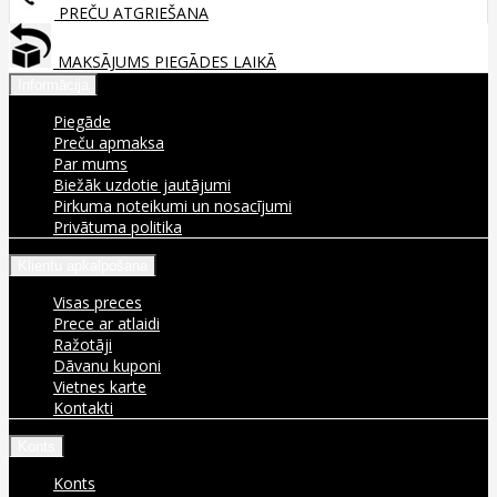
PREČU ATGRIEŠANA
MAKSĀJUMS PIEGĀDES LAIKĀ
Informācija
Piegāde
Preču apmaksa
Par mums
Biežāk uzdotie jautājumi
Pirkuma noteikumi un nosacījumi
Privātuma politika
Klientu apkalpošana
Visas preces
Prece ar atlaidi
Ražotāji
Dāvanu kuponi
Vietnes karte
Kontakti
Konts
Konts