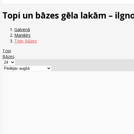
Topi un bāzes gēla lakām – il
Galvenā
Manikīrs
Topi, bāzes
Topi
Bāzes