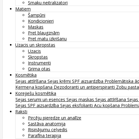
Smaku neitralizatori
Matiem
Šampūni
Kondicionieri
Maskas
Pret blaugznām
Pret matu izkrišanu
Uzacis un skropstas
Uzacis
Skropstas
Instrumenti
Grima otas
Kosmētika
Sejas attīrīšana
Sejas krēmi
SPF aizsardzība
Problemātiska ā
Ķermeņa kopšana
Dezodoranti un antiperspiranti
Zobu past
Korejiešu kosmētika
Sejas serumi un esences
Sejas maskas
Sejas attīrīšana
Sejas
Sejas SPF aizsardzība
Sejas eksfolianti
Acu kopšana
Problemā
Raksti
Pircēju pieredze un analīze
Sastāva anatomija
Risinājumu ceļvedis
Parafīna terapija