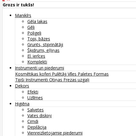
Grozs ir tukšs!
Manikīrs
Gēla lakas
Gēli
Poligeli
Topi, bāzes
Grunts, stiprinātāji
Šķidrumi, eļļiņas
El. ierīces
Komplekti
Instrumenti un piederumi
Kosmētikas koferi
Pulētāji
Vīles
Paletes
Formas
Tipši
Instrumenti
Otiņas
Frezas uzgaļi
Dekors
Efekti
Uzlīmes
Higiēna
Salvetes
Vates diskiņi
Cimdi
Depilācija
Vienreizlietojamie piederumi