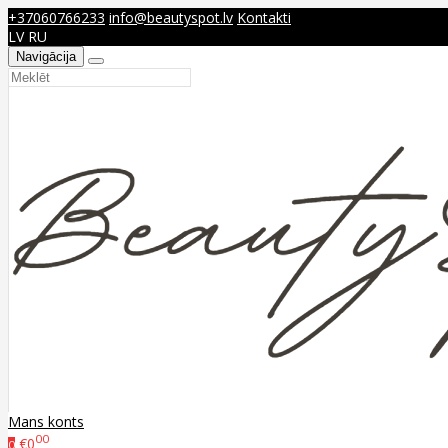
+37060766233
info@beautyspot.lv
Kontakti
LV
RU
Navigācija
Mans konts
00
€0
0