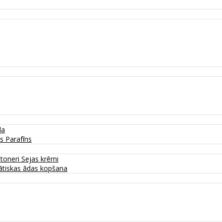
da
as
Parafīns
 toneri
Sejas krēmi
tiskas ādas kopšana