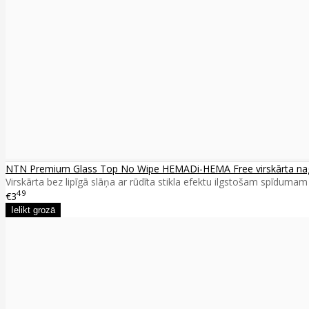
NTN Premium Glass Top No Wipe HEMADi-HEMA Free virskārta nag
Virskārta bez lipīgā slāņa ar rūdīta stikla efektu ilgstošam spīdumam 
49
€3