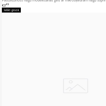
Pašizlīdzinošs nagu modelēšanas gels ar mikrošķiedrām nagu stiprinā
49
€3