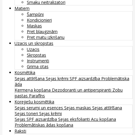
Smaku neitralizatori
Matiem
Šampūni
Kondicionieri
Maskas
Pret blaugznām
Pret matu izkrišanu
Uzacis un skropstas
Uzacis
Skropstas
Instrumenti
Grima otas
Kosmētika
Sejas attīrīšana
Sejas krēmi
SPF aizsardzība
Problemātiska
āda
Ķermeņa kopšana
Dezodoranti un antiperspiranti
Zobu
pastas
Parafīns
Korejiešu kosmētika
Sejas serumi un esences
Sejas maskas
Sejas attīrīšana
Sejas toneri
Sejas krēmi
Sejas SPF aizsardzība
Sejas eksfolianti
Acu kopšana
Problemātiskas ādas kopšana
Raksti