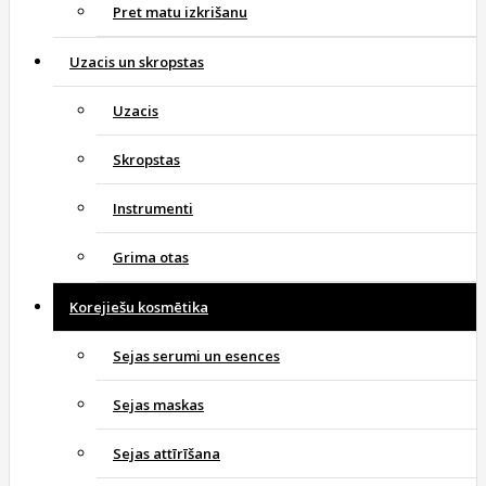
Pret matu izkrišanu
Uzacis un skropstas
Uzacis
Skropstas
Instrumenti
Grima otas
Korejiešu kosmētika
Sejas serumi un esences
Sejas maskas
Sejas attīrīšana