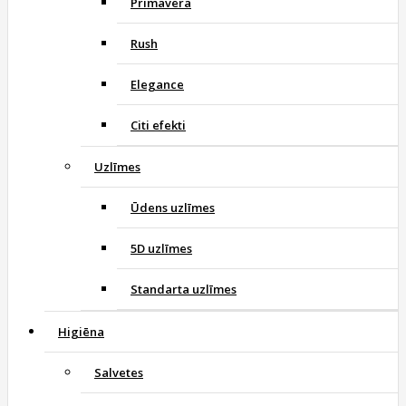
Primavera
Rush
Elegance
Citi efekti
Uzlīmes
Ūdens uzlīmes
5D uzlīmes
Standarta uzlīmes
Higiēna
Salvetes