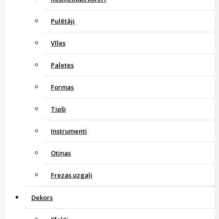
Pulētāji
Vīles
Paletes
Formas
Tipši
Instrumenti
Otiņas
Frezas uzgaļi
Dekors