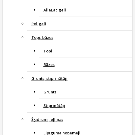
AlleLac gēli
Poligeli
Topi, bāzes
Topi
Bāzes
Grunts, stiprinātāji
Grunts
Stiprinātāji
Šķidrumi, eļļiņas
Lipīguma noņēmēji