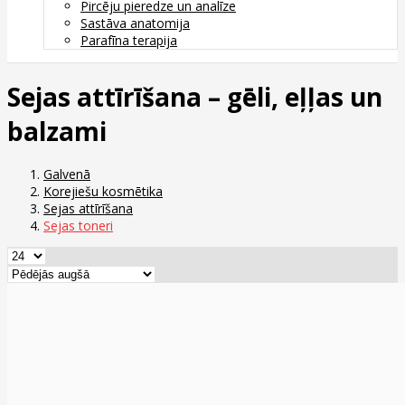
Pircēju pieredze un analīze
Sastāva anatomija
Parafīna terapija
Sejas attīrīšana – gēli, eļļas un
balzami
Galvenā
Korejiešu kosmētika
Sejas attīrīšana
Sejas toneri