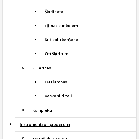
Šķīdinātāji
Eļļiņas kutikulām
Kutikulu kopšana
Citi šķidrumi
El. ierīces
LED lampas
Vaska sildītāji
Komplekti
Instrumenti un piederumi
Kosmētikas koferi