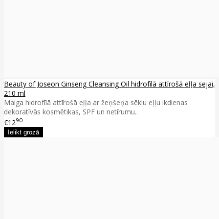
Beauty of Joseon Ginseng Cleansing Oil hidrofīlā attīrošā eļļa sejai,
210 ml
Maiga hidrofīlā attīrošā eļļa ar žeņšeņa sēklu eļļu ikdienas
dekoratīvās kosmētikas, SPF un netīrumu..
90
€12