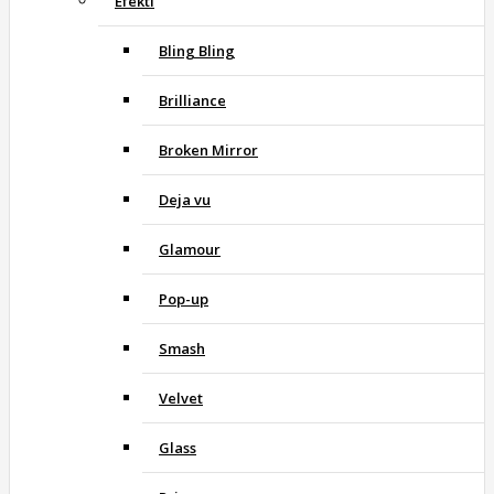
Efekti
Bling Bling
Brilliance
Broken Mirror
Deja vu
Glamour
Pop-up
Smash
Velvet
Glass