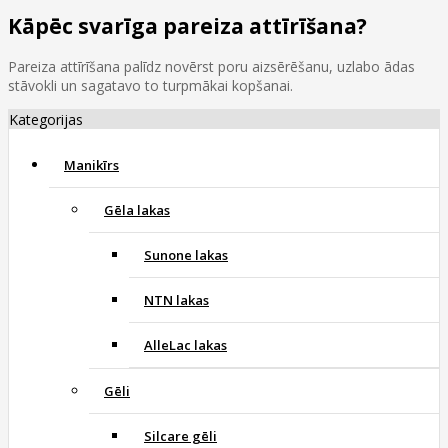
Kāpēc svarīga pareiza attīrīšana?
Pareiza attīrīšana palīdz novērst poru aizsērēšanu, uzlabo ādas
stāvokli un sagatavo to turpmākai kopšanai.
Kategorijas
Manikīrs
Gēla lakas
Sunone lakas
NTN lakas
AlleLac lakas
Gēli
Silcare gēli