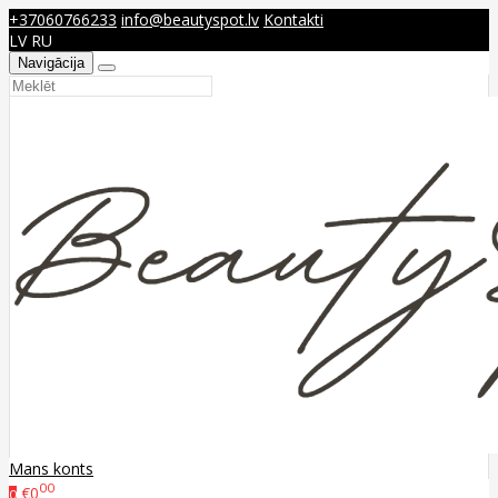
+37060766233
info@beautyspot.lv
Kontakti
LV
RU
Navigācija
Mans konts
00
€0
0