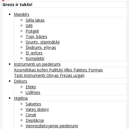
Grozs ir tukšs!
Manikīrs
Gēla lakas
Gēli
Poligeli
Topi, bāzes
Grunts, stiprinātāji
Šķidrumi, eļļiņas
El. ierīces
Komplekti
Instrumenti un piederumi
Kosmētikas koferi
Pulētāji
Vīles
Paletes
Formas
Tipši
Instrumenti
Otiņas
Frezas uzgaļi
Dekors
Efekti
Uzlīmes
Higiēna
Salvetes
Vates diskiņi
Cimdi
Depilācija
Vienreizlietojamie piederumi