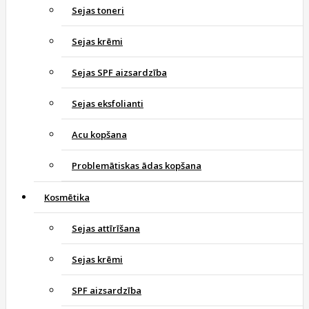
Sejas toneri
Sejas krēmi
Sejas SPF aizsardzība
Sejas eksfolianti
Acu kopšana
Problemātiskas ādas kopšana
Kosmētika
Sejas attīrīšana
Sejas krēmi
SPF aizsardzība