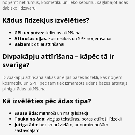
noņemt netīrumus, kosmētiku un lieko sebumu, saglabājot ādas
dabisko līdzsvaru.
Kādus līdzekļus izvēlēties?
Gēli un putas:
ikdienas attīrīšanai
Attīrošās eļļas:
kosmētikas un SPF noņemšanai
Balzami:
dziļai attīrīšanai
Divpakāpju attīrīšana – kāpēc tā ir
svarīga?
Divpakāpju attīrīšana sākas ar eļļas bāzes līdzekli, kas noņem
kosmētiku un SPF, pēc tam tiek izmantots ūdens bāzes attīrītājs
pilnīgai ādas attīrīšanai.
Kā izvēlēties pēc ādas tipa?
Sausa āda:
mitrinoši un maigi līdzekļi
Taukaina āda:
vieglas tekstūras, poras attīroši līdzekļi
Jutīga āda:
bez smaržvielām, ar nomierinošām
sastāvdaļām