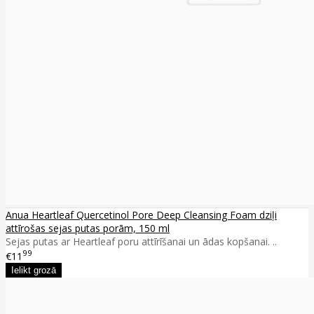
Anua Heartleaf Quercetinol Pore Deep Cleansing Foam dziļi
attīrošas sejas putas porām, 150 ml
Sejas putas ar Heartleaf poru attīrīšanai un ādas kopšanai. ..
99
€11