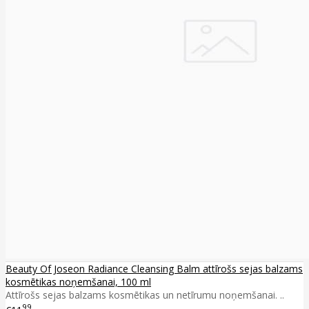
Beauty Of Joseon Radiance Cleansing Balm attīrošs sejas balzams
kosmētikas noņemšanai, 100 ml
Attīrošs sejas balzams kosmētikas un netīrumu noņemšanai. ..
99