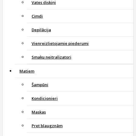
Vates diskiņi
Cimdi
Depilācija
Vienreizlietojamie piederumi
Smaku neitralizatori
Matiem
Šampūni
Kondicionieri
Maskas
Pret blaugznām