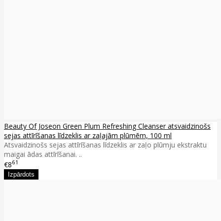
Beauty Of Joseon Green Plum Refreshing Cleanser atsvaidzinošs
sejas attīrīšanas līdzeklis ar zaļajām plūmēm, 100 ml
Atsvaidzinošs sejas attīrīšanas līdzeklis ar zaļo plūmju ekstraktu
maigai ādas attīrīšanai. ..
61
€8