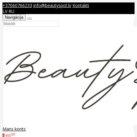
+37060766233
info@beautyspot.lv
Kontakti
LV
RU
Navigācija
Mans konts
00
€0
0