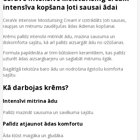
intensīva kopšana ļoti sausai ādai
CeraVe Intensive Moisturising Cream ir izstrādāts ļoti sausas,
raupjas un mitrumu zaudējušas ādas ikdienas kopšanai.
Krēms palīdz intensīvi mitrināt ādu, mazina sausuma un
diskomforta sajūtu, kā arī palīdz aizsargāt ādu no izžūšanas.
Formula papildināta ar trim būtiskiem keramīdiem, kas palīdz
uzturēt ādas aizsargbarjeru un saglabāt mitrumu ilgāk.
Bagātīgā tekstūra baro ādu un nodrošina ilgstošu komforta
sajūtu.
Kā darbojas krēms?
Intensīvi mitrina ādu
Palīdz mazināt sausuma un savilkuma sajūtu.
Palīdz atjaunot ādas komfortu
Āda kļūst maigāka un gludāka.