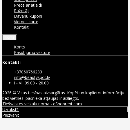
Prece ar atlaidi
Ražotāji
Dāvanu kuponi
Vietnes karte
Kontakti
Konts
Konts
Pasūtījumu vēsture
Kontakti
+37060766233
info@beautyspot.lv
I - VII 09.00 - 20.00
2026 © Visas tiesības aizsargātas. Kopēt un koplietot informāciju
bez vietnes īpašnieka atļaujas ir aizliegts.
Tiešsaistes veikalu noma
-
eShoprent.com
Uzrakstīt
Piezvanīt