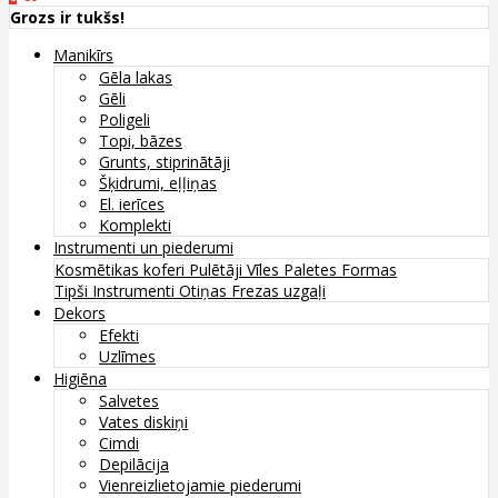
Grozs ir tukšs!
Manikīrs
Gēla lakas
Gēli
Poligeli
Topi, bāzes
Grunts, stiprinātāji
Šķidrumi, eļļiņas
El. ierīces
Komplekti
Instrumenti un piederumi
Kosmētikas koferi
Pulētāji
Vīles
Paletes
Formas
Tipši
Instrumenti
Otiņas
Frezas uzgaļi
Dekors
Efekti
Uzlīmes
Higiēna
Salvetes
Vates diskiņi
Cimdi
Depilācija
Vienreizlietojamie piederumi