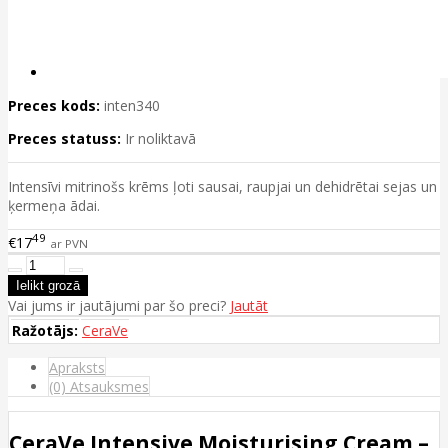
Preces kods:
inten340
Preces statuss:
Ir noliktavā
Intensīvi mitrinošs krēms ļoti sausai, raupjai un dehidrētai sejas un
ķermeņa ādai.
49
€17
ar PVN
Vai jums ir jautājumi par šo preci?
Jautāt
Ražotājs:
CeraVe
Apraksts
(0) Atsauksmes
CeraVe Intensive Moisturising Cream –