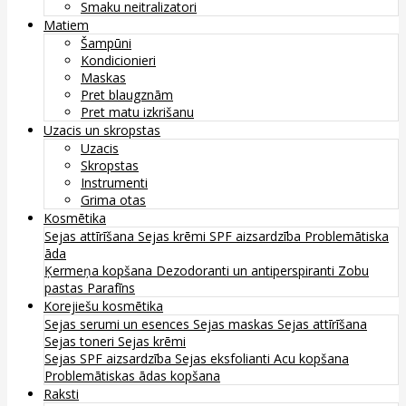
Smaku neitralizatori
Matiem
Šampūni
Kondicionieri
Maskas
Pret blaugznām
Pret matu izkrišanu
Uzacis un skropstas
Uzacis
Skropstas
Instrumenti
Grima otas
Kosmētika
Sejas attīrīšana
Sejas krēmi
SPF aizsardzība
Problemātiska
āda
Ķermeņa kopšana
Dezodoranti un antiperspiranti
Zobu
pastas
Parafīns
Korejiešu kosmētika
Sejas serumi un esences
Sejas maskas
Sejas attīrīšana
Sejas toneri
Sejas krēmi
Sejas SPF aizsardzība
Sejas eksfolianti
Acu kopšana
Problemātiskas ādas kopšana
Raksti