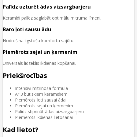
Palīdz uzturēt ādas aizsargbarjeru
Keramīdi palīdz saglabāt optimālu mitruma līmeni.
Baro ļoti sausu ādu
Nodrošina ilgstošu komforta sajūtu.
Piemērots sejai un ķermenim
Universāls līdzeklis ikdienas kopšanai.
Priekšrocības
Intensīvi mitrinoša formula
Ar 3 būtiskiem keramīdiem
Piemērots ļoti sausai ādai
Piemērots sejai un ķermenim
Palīdz stiprināt ādas aizsargbarjeru
Piemērots ikdienas lietošanai
Kad lietot?