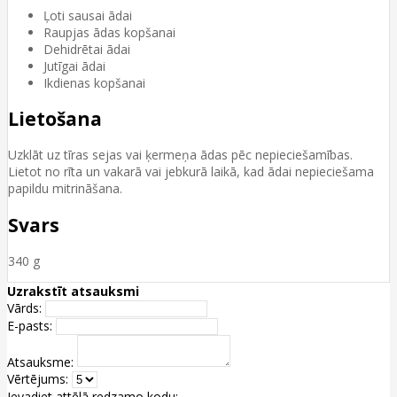
Ļoti sausai ādai
Raupjas ādas kopšanai
Dehidrētai ādai
Jutīgai ādai
Ikdienas kopšanai
Lietošana
Uzklāt uz tīras sejas vai ķermeņa ādas pēc nepieciešamības.
Lietot no rīta un vakarā vai jebkurā laikā, kad ādai nepieciešama
papildu mitrināšana.
Svars
340 g
Uzrakstīt atsauksmi
Vārds:
E-pasts:
Atsauksme:
Vērtējums:
Ievadiet attēlā redzamo kodu: