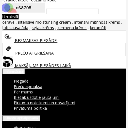
Uzrakstīt
cerave
,
intensive moisturising cream
,
intensīvi mitrinošs krēms
,
ļoti sausa āda
,
sejas krēms
,
ķermeņa krēms
,
keramīdi
BEZMAKSAS PIEGĀDE!
PREČU ATGRIEŠANA
MAKSĀJUMS PIEGĀDES LAIKĀ
Informācija
Piegāde
Preču apmaksa
Par mums
Biežāk uzdotie jautājumi
Pirkuma noteikumi un nosacījumi
Privātuma politika
Klientu apkalpošana
Visas preces