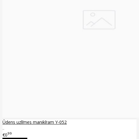
Ūdens uzlīmes manikīram Y-052
..
99
€0