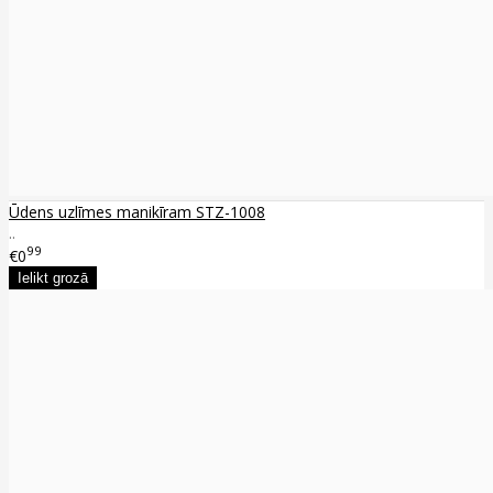
Ūdens uzlīmes manikīram STZ-1008
..
99
€0