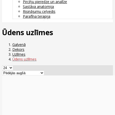
Pircēju pieredze un analīze
Sastāva anatomija
Risinājumu ceļvedis
Parafīna terapija
Ūdens uzlīmes
Galvenā
Dekors
Uzlīmes
Ūdens uzlīmes