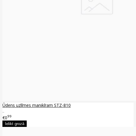
Ūdens uzlīmes manikīram STZ-810
..
99
€0