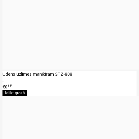
Ūdens uzlīmes manikīram STZ-808
..
99
€0