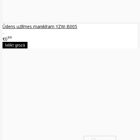
Ūdens uzlīmes manikīram YZW-B005
..
99
€0