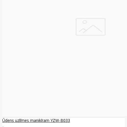
Ūdens uzlīmes manikīram YZW-B033
..