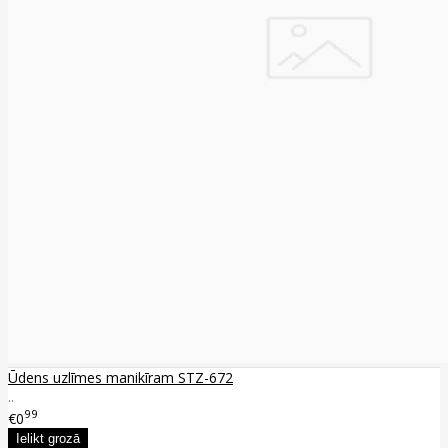
Ūdens uzlīmes manikīram STZ-672
..
99
€0