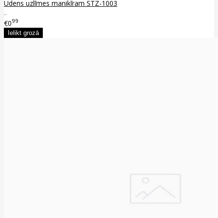
Ūdens uzlīmes manikīram STZ-1003
..
99
€0