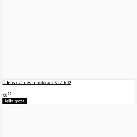
Ūdens uzlīmes manikīram STZ-642
..
99
€0