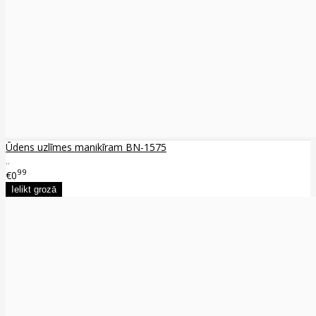
Ūdens uzlīmes manikīram BN-1575
..
99
€0