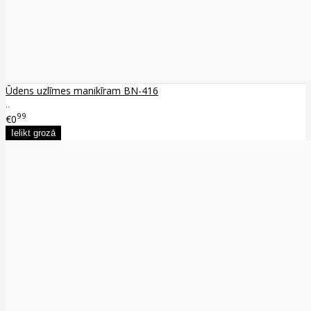
Ūdens uzlīmes manikīram BN-416
..
99
€0