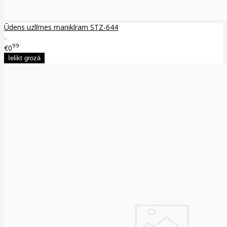
Ūdens uzlīmes manikīram STZ-644
..
99
€0