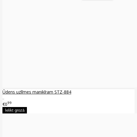
Ūdens uzlīmes manikīram STZ-884
..
99
€0