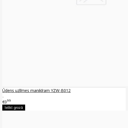
Ūdens uzlīmes manikīram YZW-B012
..
99
€0