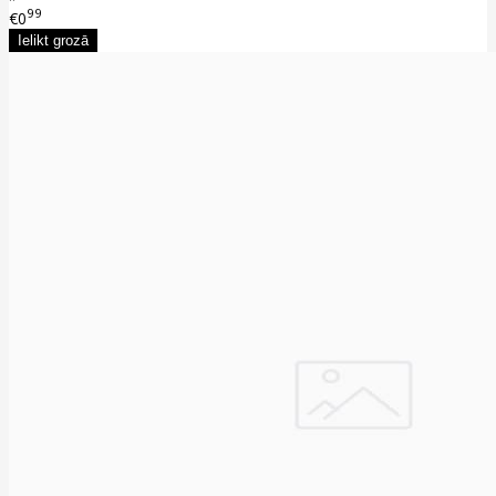
99
€0