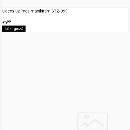
Ūdens uzlīmes manikīram STZ-999
..
99
€0