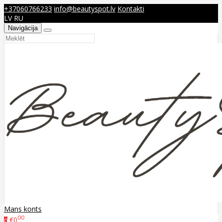
+37060766233
info@beautyspot.lv
Kontakti
LV
RU
Navigācija
Mans konts
00
€0
0