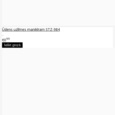
Ūdens uzlīmes manikīram STZ-984
..
99
€0