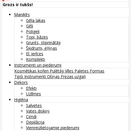
Grozs ir tukšs!
Manikīrs
Gēla lakas
Gēli
Poligeli
Topi, bāzes
Grunts, stiprinātāji
Šķidrumi, eļļiņas
El. ierīces
Komplekti
Instrumenti un piederumi
Kosmētikas koferi
Pulētāji
Vīles
Paletes
Formas
Tipši
Instrumenti
Otiņas
Frezas uzgaļi
Dekors
Efekti
Uzlīmes
Higiēna
Salvetes
Vates diskiņi
Cimdi
Depilācija
Vienreizlietojamie piederumi