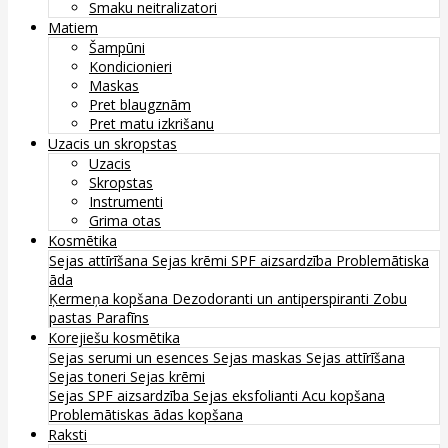
Smaku neitralizatori
Matiem
Šampūni
Kondicionieri
Maskas
Pret blaugznām
Pret matu izkrišanu
Uzacis un skropstas
Uzacis
Skropstas
Instrumenti
Grima otas
Kosmētika
Sejas attīrīšana
Sejas krēmi
SPF aizsardzība
Problemātiska
āda
Ķermeņa kopšana
Dezodoranti un antiperspiranti
Zobu
pastas
Parafīns
Korejiešu kosmētika
Sejas serumi un esences
Sejas maskas
Sejas attīrīšana
Sejas toneri
Sejas krēmi
Sejas SPF aizsardzība
Sejas eksfolianti
Acu kopšana
Problemātiskas ādas kopšana
Raksti