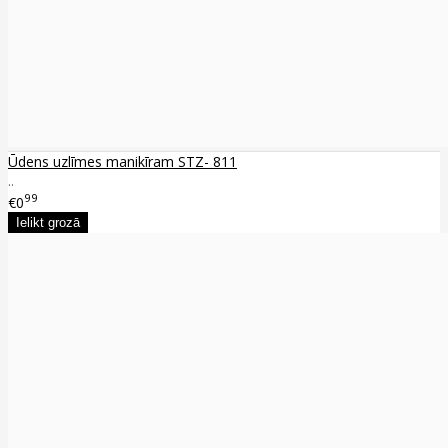
Ūdens uzlīmes manikīram STZ- 811
..
99
€0