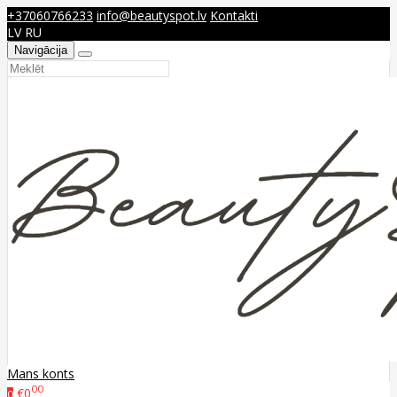
+37060766233
info@beautyspot.lv
Kontakti
LV
RU
Navigācija
Mans konts
00
€0
0