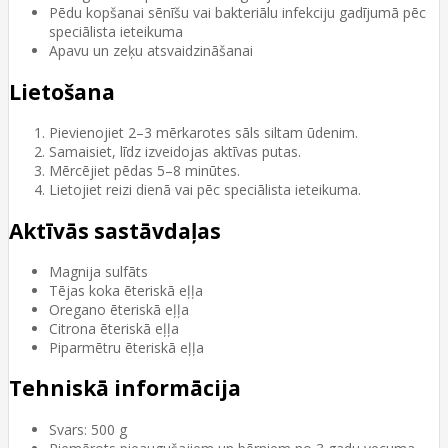
Pēdu kopšanai sēnīšu vai bakteriālu infekciju gadījumā pēc
speciālista ieteikuma
Apavu un zeķu atsvaidzināšanai
Lietošana
Pievienojiet 2–3 mērkarotes sāls siltam ūdenim.
Samaisiet, līdz izveidojas aktīvas putas.
Mērcējiet pēdas 5–8 minūtes.
Lietojiet reizi dienā vai pēc speciālista ieteikuma.
Aktīvās sastāvdaļas
Magnija sulfāts
Tējas koka ēteriskā eļļa
Oregano ēteriskā eļļa
Citrona ēteriskā eļļa
Piparmētru ēteriskā eļļa
Tehniskā informācija
Svars: 500 g