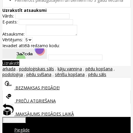
Piemērots pieaugušajiem un bērniem no 3 gadu vecuma
Uzrakstīt atsauksmi
Vārds:
E-pasts:
Atsauksme:
Vērtējums:
Ievadiet attēlā redzamo kodu:
Uzrakstīt
arkada
,
podoloģiskais sāls
,
kāju vanniņa
,
pēdu kopšana
,
podoloģija
,
pēdu svīšana
,
sēnīšu kopšana
,
pēdu sāls
BEZMAKSAS PIEGĀDE!
PREČU ATGRIEŠANA
MAKSĀJUMS PIEGĀDES LAIKĀ
Informācija
Piegāde