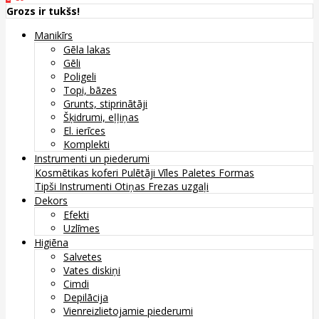
Grozs ir tukšs!
Manikīrs
Gēla lakas
Gēli
Poligeli
Topi, bāzes
Grunts, stiprinātāji
Šķidrumi, eļļiņas
El. ierīces
Komplekti
Instrumenti un piederumi
Kosmētikas koferi
Pulētāji
Vīles
Paletes
Formas
Tipši
Instrumenti
Otiņas
Frezas uzgaļi
Dekors
Efekti
Uzlīmes
Higiēna
Salvetes
Vates diskiņi
Cimdi
Depilācija
Vienreizlietojamie piederumi