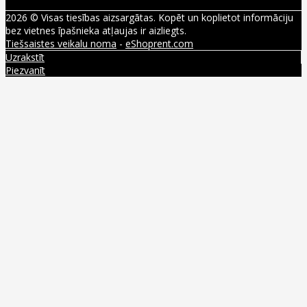
2026 © Visas tiesības aizsargātas. Kopēt un koplietot informāciju
bez vietnes īpašnieka atļaujas ir aizliegts.
Tiešsaistes veikalu noma
-
eShoprent.com
Uzrakstīt
Piezvanīt