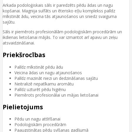
Arkada podoloģiskais sāls ir paredzēts pēdu ādas un nagu
kopšanai. Magnija sulfāts un ēterisko eļļu komplekss palīdz
mīkstināt ādu, veicina tās atjaunošanos un sniedz svaiguma
sajūtu.
Sāls ir piemērots profesionālām podoloģiskām procedūrām un
ikdienas lietošanai mājās. To var izmantot arī apavu un zeķu
atsvaidzināšanai.
Priekšrocības
Palīdz mīkstināt pēdu ādu
Veicina ādas un nagu atjaunošanos
Palīdz mazināt niezi un dedzināšanas sajūtu
Neitralizē nepatīkamu aromātu
Palīdz uzturēt pēdu higiēnu
Piemērots profesionālai un mājas lietošanai
Pielietojums
Pēdu un nagu attīrīšanai
Podoloģiskām procedūrām
Paaugstinātas pēdu svīšanas gadījumā