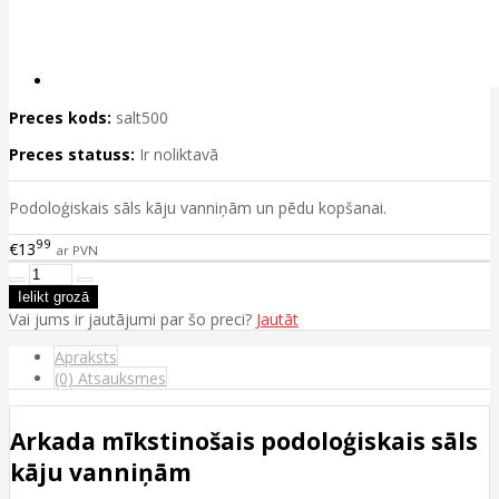
Preces kods:
salt500
Preces statuss:
Ir noliktavā
Podoloģiskais sāls kāju vanniņām un pēdu kopšanai.
99
€13
ar PVN
Vai jums ir jautājumi par šo preci?
Jautāt
Apraksts
(0) Atsauksmes
Arkada mīkstinošais podoloģiskais sāls
kāju vanniņām