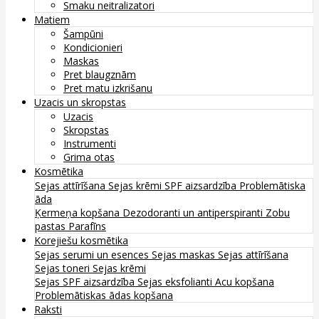
Smaku neitralizatori
Matiem
Šampūni
Kondicionieri
Maskas
Pret blaugznām
Pret matu izkrišanu
Uzacis un skropstas
Uzacis
Skropstas
Instrumenti
Grima otas
Kosmētika
Sejas attīrīšana
Sejas krēmi
SPF aizsardzība
Problemātiska
āda
Ķermeņa kopšana
Dezodoranti un antiperspiranti
Zobu
pastas
Parafīns
Korejiešu kosmētika
Sejas serumi un esences
Sejas maskas
Sejas attīrīšana
Sejas toneri
Sejas krēmi
Sejas SPF aizsardzība
Sejas eksfolianti
Acu kopšana
Problemātiskas ādas kopšana
Raksti