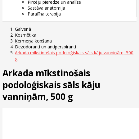
Pircēju pieredze un analīze
Sastāva anatomija
Parafīna terapija
Galvenā
Kosmētika
Ķermeņa kopšana
Dezodoranti un antiperspiranti
Arkada mīkstinošais podoloģiskais sāls kāju vanniņām, 500
g
Arkada mīkstinošais
podoloģiskais sāls kāju
vanniņām, 500 g