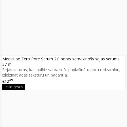
Medicube Zero Pore Serum 2.0 poras samazinošs sejas serums,
37 ml
Sejas serums, kas palīdz samazināt paplašinātu poru redzamību,
izlīdzināt ādas tekstūru un padarīt ā..
49
€12