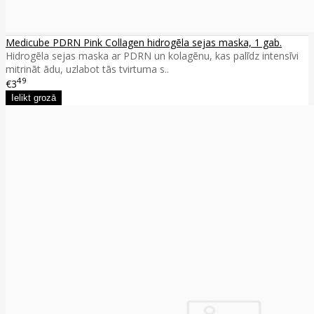
Medicube PDRN Pink Collagen hidrogēla sejas maska, 1 gab.
Hidrogēla sejas maska ar PDRN un kolagēnu, kas palīdz intensīvi
mitrināt ādu, uzlabot tās tvirtuma s..
49
€3