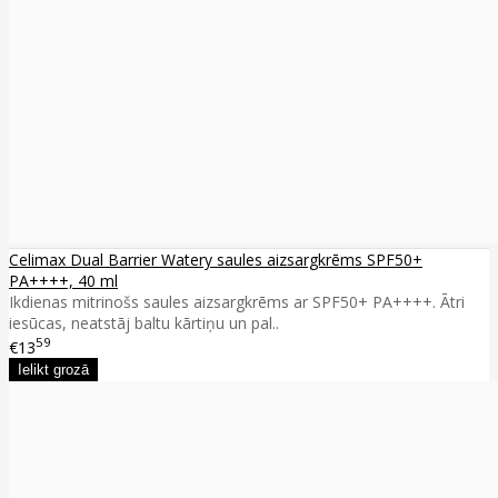
Celimax Dual Barrier Watery saules aizsargkrēms SPF50+
PA++++, 40 ml
Ikdienas mitrinošs saules aizsargkrēms ar SPF50+ PA++++. Ātri
iesūcas, neatstāj baltu kārtiņu un pal..
59
€13