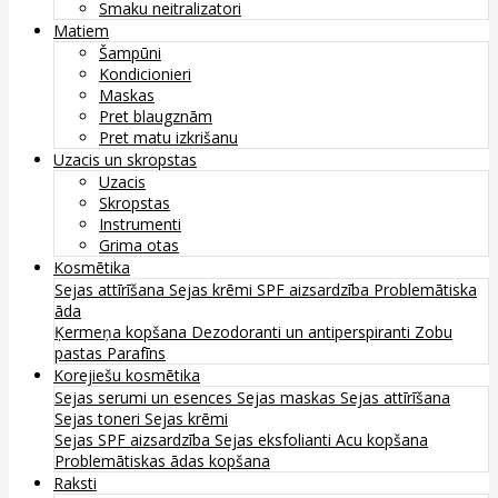
Smaku neitralizatori
Matiem
Šampūni
Kondicionieri
Maskas
Pret blaugznām
Pret matu izkrišanu
Uzacis un skropstas
Uzacis
Skropstas
Instrumenti
Grima otas
Kosmētika
Sejas attīrīšana
Sejas krēmi
SPF aizsardzība
Problemātiska
āda
Ķermeņa kopšana
Dezodoranti un antiperspiranti
Zobu
pastas
Parafīns
Korejiešu kosmētika
Sejas serumi un esences
Sejas maskas
Sejas attīrīšana
Sejas toneri
Sejas krēmi
Sejas SPF aizsardzība
Sejas eksfolianti
Acu kopšana
Problemātiskas ādas kopšana
Raksti