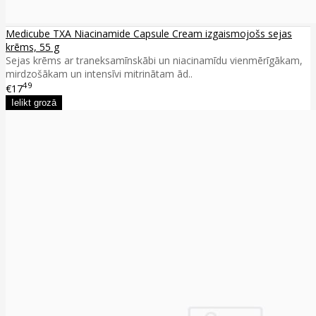
Medicube TXA Niacinamide Capsule Cream izgaismojošs sejas
krēms, 55 g
Sejas krēms ar traneksamīnskābi un niacinamīdu vienmērīgākam,
mirdzošākam un intensīvi mitrinātam ād..
49
€17