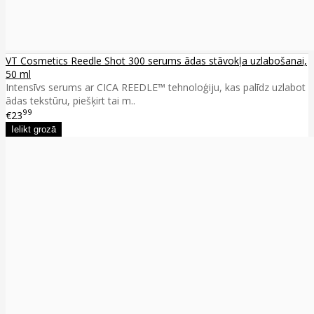
VT Cosmetics Reedle Shot 300 serums ādas stāvokļa uzlabošanai,
50 ml
Intensīvs serums ar CICA REEDLE™ tehnoloģiju, kas palīdz uzlabot
ādas tekstūru, piešķirt tai m..
99
€23