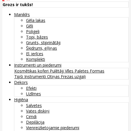
Grozs ir tukšs!
Manikīrs
Gēla lakas
Gēli
Poligeli
Topi, bāzes
Grunts, stiprinātāji
Šķidrumi, eļļiņas
El. ierīces
Komplekti
Instrumenti un piederumi
Kosmētikas koferi
Pulētāji
Vīles
Paletes
Formas
Tipši
Instrumenti
Otiņas
Frezas uzgaļi
Dekors
Efekti
Uzlīmes
Higiēna
Salvetes
Vates diskiņi
Cimdi
Depilācija
Vienreizlietojamie piederumi