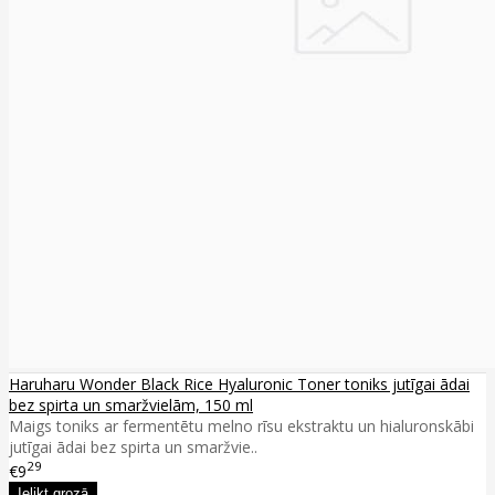
Haruharu Wonder Black Rice Hyaluronic Toner toniks jutīgai ādai
bez spirta un smaržvielām, 150 ml
Maigs toniks ar fermentētu melno rīsu ekstraktu un hialuronskābi
jutīgai ādai bez spirta un smaržvie..
29
€9