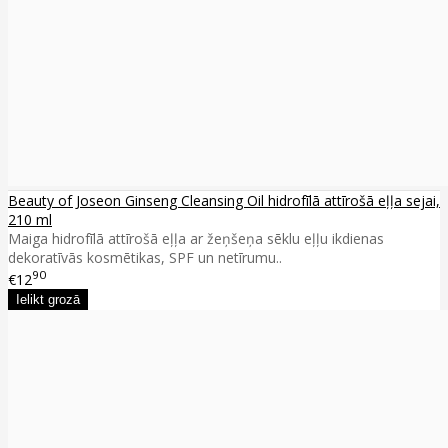
Beauty of Joseon Ginseng Cleansing Oil hidrofīlā attīrošā eļļa sejai,
210 ml
Maiga hidrofīlā attīrošā eļļa ar žeņšeņa sēklu eļļu ikdienas
dekoratīvās kosmētikas, SPF un netīrumu..
90
€12