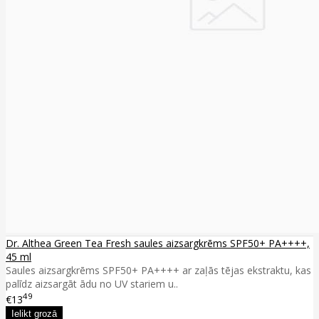
Dr. Althea Green Tea Fresh saules aizsargkrēms SPF50+ PA++++,
45 ml
Saules aizsargkrēms SPF50+ PA++++ ar zaļās tējas ekstraktu, kas
palīdz aizsargāt ādu no UV stariem u..
49
€13