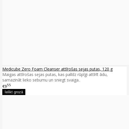
Medicube Zero Foam Cleanser attīrošas sejas putas, 120 g
Maigas attīrošas sejas putas, kas palīdz rūpīgi attīrīt ādu,
samazināt lieko sebumu un sniegt svaiga..
55
€9