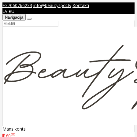
+37060766233
info@beautyspot.lv
Kontakti
LV
RU
Navigācija
Mans konts
00
€0
0