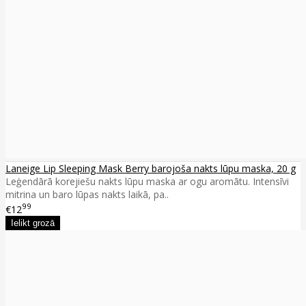
Laneige Lip Sleeping Mask Berry barojoša nakts lūpu maska, 20 g
Leģendārā korejiešu nakts lūpu maska ar ogu aromātu. Intensīvi
mitrina un baro lūpas nakts laikā, pa..
99
€12