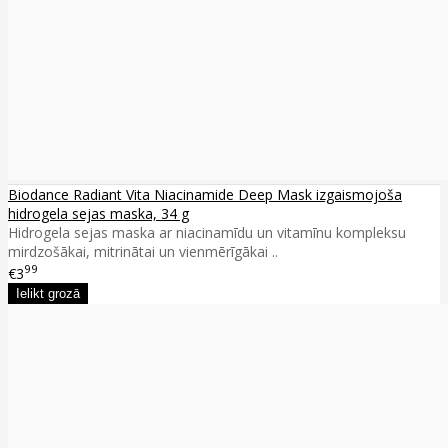
Biodance Radiant Vita Niacinamide Deep Mask izgaismojoša
hidrogela sejas maska, 34 g
Hidrogela sejas maska ar niacinamīdu un vitamīnu kompleksu
mirdzošākai, mitrinātai un vienmērīgākai ..
99
€3