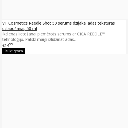
VT Cosmetics Reedle Shot 50 serums dziļākai ādas tekstūras
uzlabošanai, 50 ml
Ikdienas lietošanai piemērots serums ar CICA REEDLE™
tehnoloģiju. Palīdz maigi izlīdzināt ādas..
99
€14