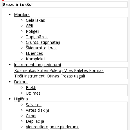
Grozs ir tukšs!
Manikīrs
Gēla lakas
Gēli
Poligeli
Topi, bāzes
Grunts, stiprinātāji
Šķidrumi, eļļiņas
El. ierīces
Komplekti
Instrumenti un piederumi
Kosmētikas koferi
Pulētāji
Vīles
Paletes
Formas
Tipši
Instrumenti
Otiņas
Frezas uzgaļi
Dekors
Efekti
Uzlīmes
Higiēna
Salvetes
Vates diskiņi
Cimdi
Depilācija
Vienreizlietojamie piederumi