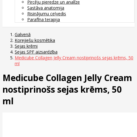
Pircēju pieredze un analīze
Sastāva anatomija
Risinājumu ceļvedis
Parafīna terapija
Galvenā
Korejiešu kosmētika
Sejas krēmi
Sejas SPF aizsardzība
Medicube Collagen Jelly Cream nostiprinošs sejas krēms, 50
ml
Medicube Collagen Jelly Cream
nostiprinošs sejas krēms, 50
ml