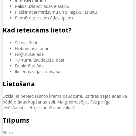
Intensīvi mitrina
Palīdz uzlabot ādas elastību
Piešķir ādai mirdzumu un pilnīgāku izskatu
Piemērots visiem ādas tipiem
Kad ieteicams lietot?
Sausai ādai
Nobriedušai ādai
Nogurušai ādai
Tvirtumu zaudējušai ādai
Dehidrētai ādai
Ikdienas sejas kopšanai
Lietošana
Uzklājiet nepieciešamo krēma daudzumu uz tīras sejas ādas kā
pēdējo ādas kopšanas soli. Maigi iemasējiet līdz pilnīgai
iesūkšanai. Lietojiet no rīta un vakarā.
Tilpums
50 ml