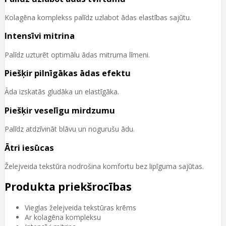
Kolagēna komplekss palīdz uzlabot ādas elastības sajūtu.
Intensīvi mitrina
Palīdz uzturēt optimālu ādas mitruma līmeni.
Piešķir pilnīgākas ādas efektu
Āda izskatās gludāka un elastīgāka.
Piešķir veselīgu mirdzumu
Palīdz atdzīvināt blāvu un nogurušu ādu.
Ātri iesūcas
Želejveida tekstūra nodrošina komfortu bez lipīguma sajūtas.
Produkta priekšrocības
Vieglas želejveida tekstūras krēms
Ar kolagēna kompleksu