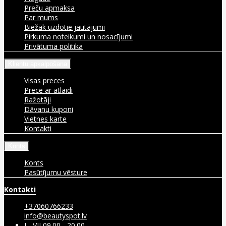
Preču apmaksa
Par mums
Biežāk uzdotie jautājumi
Pirkuma noteikumi un nosacījumi
Privātuma politika
Klientu apkalpošana
Visas preces
Prece ar atlaidi
Ražotāji
Dāvanu kuponi
Vietnes karte
Kontakti
Konts
Konts
Pasūtījumu vēsture
Kontakti
+37060766233
info@beautyspot.lv
I - VII 09.00 - 20.00