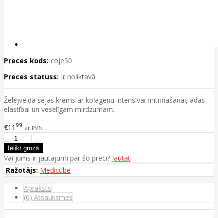
Preces kods:
coje50
Preces statuss:
Ir noliktavā
Želejveida sejas krēms ar kolagēnu intensīvai mitrināšanai, ādas
elastībai un veselīgam mirdzumam.
99
€11
ar PVN
Vai jums ir jautājumi par šo preci?
Jautāt
Ražotājs:
Medicube
Apraksts
(0) Atsauksmes