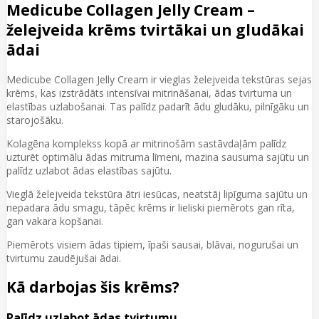
Medicube Collagen Jelly Cream –
želejveida krēms tvirtākai un gludākai
ādai
Medicube Collagen Jelly Cream ir vieglas želejveida tekstūras sejas
krēms, kas izstrādāts intensīvai mitrināšanai, ādas tvirtuma un
elastības uzlabošanai. Tas palīdz padarīt ādu gludāku, pilnīgāku un
starojošāku.
Kolagēna komplekss kopā ar mitrinošām sastāvdaļām palīdz
uzturēt optimālu ādas mitruma līmeni, mazina sausuma sajūtu un
palīdz uzlabot ādas elastības sajūtu.
Vieglā želejveida tekstūra ātri iesūcas, neatstāj lipīguma sajūtu un
nepadara ādu smagu, tāpēc krēms ir lieliski piemērots gan rīta,
gan vakara kopšanai.
Piemērots visiem ādas tipiem, īpaši sausai, blāvai, nogurušai un
tvirtumu zaudējušai ādai.
Kā darbojas šis krēms?
Palīdz uzlabot ādas tvirtumu