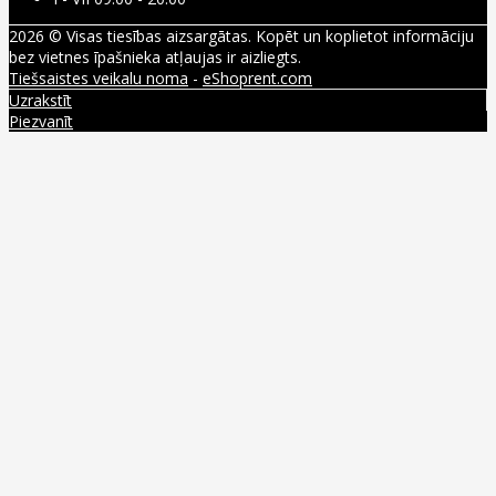
2026 © Visas tiesības aizsargātas. Kopēt un koplietot informāciju
bez vietnes īpašnieka atļaujas ir aizliegts.
Tiešsaistes veikalu noma
-
eShoprent.com
Uzrakstīt
Piezvanīt