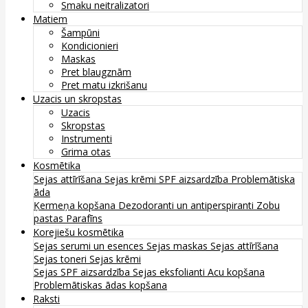
Smaku neitralizatori
Matiem
Šampūni
Kondicionieri
Maskas
Pret blaugznām
Pret matu izkrišanu
Uzacis un skropstas
Uzacis
Skropstas
Instrumenti
Grima otas
Kosmētika
Sejas attīrīšana
Sejas krēmi
SPF aizsardzība
Problemātiska
āda
Ķermeņa kopšana
Dezodoranti un antiperspiranti
Zobu
pastas
Parafīns
Korejiešu kosmētika
Sejas serumi un esences
Sejas maskas
Sejas attīrīšana
Sejas toneri
Sejas krēmi
Sejas SPF aizsardzība
Sejas eksfolianti
Acu kopšana
Problemātiskas ādas kopšana
Raksti