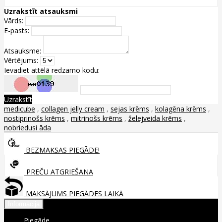
Uzrakstīt atsauksmi
Vārds:
E-pasts:
Atsauksme:
Vērtējums:
Ievadiet attēlā redzamo kodu:
Uzrakstīt
medicube
,
collagen jelly cream
,
sejas krēms
,
kolagēna krēms
,
nostiprinošs krēms
,
mitrinošs krēms
,
želejveida krēms
,
nobriedusi āda
BEZMAKSAS PIEGĀDE!
PREČU ATGRIEŠANA
MAKSĀJUMS PIEGĀDES LAIKĀ
Informācija
Piegāde