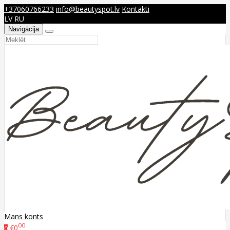
+37060766233
info@beautyspot.lv
Kontakti
LV
RU
Navigācija
Mans konts
00
€0
0