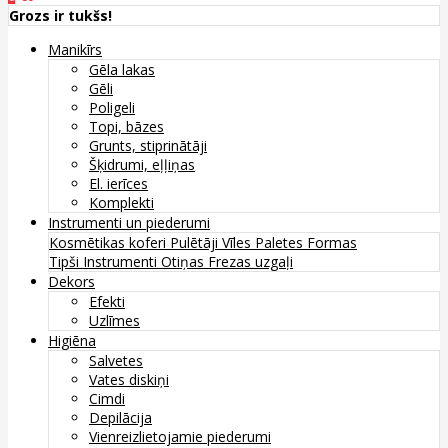
Grozs ir tukšs!
Manikīrs
Gēla lakas
Gēli
Poligeli
Topi, bāzes
Grunts, stiprinātāji
Šķidrumi, eļļiņas
El. ierīces
Komplekti
Instrumenti un piederumi
Kosmētikas koferi
Pulētāji
Vīles
Paletes
Formas
Tipši
Instrumenti
Otiņas
Frezas uzgaļi
Dekors
Efekti
Uzlīmes
Higiēna
Salvetes
Vates diskiņi
Cimdi
Depilācija
Vienreizlietojamie piederumi