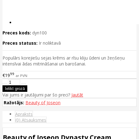
Preces kods:
dyn100
Preces statuss:
Ir noliktavā
Populārs korejiešu sejas krēms ar rīsu kliju ūdeni un žeņšeņu
intensīvai ādas mitrināšanai un barošanai.
99
€19
ar PVN
Vai jums ir jautājumi par šo preci?
Jautāt
Ražotājs:
Beauty of Joseon
Apraksts
(0) Atsauksmes
Beauty of Joseon Dynasty Cream