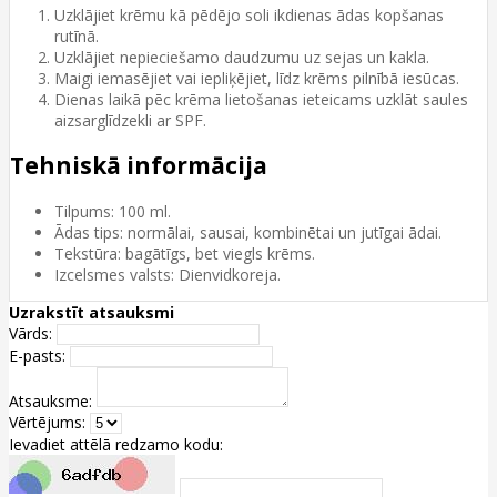
Uzklājiet krēmu kā pēdējo soli ikdienas ādas kopšanas
rutīnā.
Uzklājiet nepieciešamo daudzumu uz sejas un kakla.
Maigi iemasējiet vai iepliķējiet, līdz krēms pilnībā iesūcas.
Dienas laikā pēc krēma lietošanas ieteicams uzklāt saules
aizsarglīdzekli ar SPF.
Tehniskā informācija
Tilpums: 100 ml.
Ādas tips: normālai, sausai, kombinētai un jutīgai ādai.
Tekstūra: bagātīgs, bet viegls krēms.
Izcelsmes valsts: Dienvidkoreja.
Uzrakstīt atsauksmi
Vārds:
E-pasts:
Atsauksme:
Vērtējums:
Ievadiet attēlā redzamo kodu: