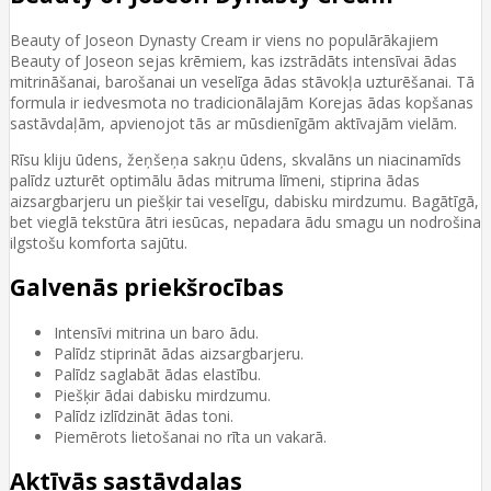
Beauty of Joseon Dynasty Cream ir viens no populārākajiem
Beauty of Joseon sejas krēmiem, kas izstrādāts intensīvai ādas
mitrināšanai, barošanai un veselīga ādas stāvokļa uzturēšanai. Tā
formula ir iedvesmota no tradicionālajām Korejas ādas kopšanas
sastāvdaļām, apvienojot tās ar mūsdienīgām aktīvajām vielām.
Rīsu kliju ūdens, žeņšeņa sakņu ūdens, skvalāns un niacinamīds
palīdz uzturēt optimālu ādas mitruma līmeni, stiprina ādas
aizsargbarjeru un piešķir tai veselīgu, dabisku mirdzumu. Bagātīgā,
bet vieglā tekstūra ātri iesūcas, nepadara ādu smagu un nodrošina
ilgstošu komforta sajūtu.
Galvenās priekšrocības
Intensīvi mitrina un baro ādu.
Palīdz stiprināt ādas aizsargbarjeru.
Palīdz saglabāt ādas elastību.
Piešķir ādai dabisku mirdzumu.
Palīdz izlīdzināt ādas toni.
Piemērots lietošanai no rīta un vakarā.
Aktīvās sastāvdaļas