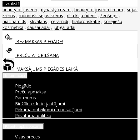
Uzrakstīt
beauty of joseon
,
dynasty cream
,
beauty of joseon cream
,
sejas
krēms
,
mitrinošs sejas krēms
,
rīsu kliju ūdens
,
žeņšeņs
,
niacinamīds
,
skvalāns
,
ceramīdi
,
hialuronskābe
,
korejiešu
kosmētika
,
sausai ādai
,
jutīgai ādai
BEZMAKSAS PIEGĀDE!
PREČU ATGRIEŠANA
MAKSĀJUMS PIEGĀDES LAIKĀ
Informācija
Piegāde
Preču apmaksa
Par mums
Biežāk uzdotie jautājumi
Pirkuma noteikumi un nosacījumi
Privātuma politika
Klientu apkalpošana
Visas preces