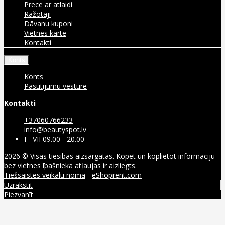
Prece ar atlaidi
Ražotāji
Dāvanu kuponi
Vietnes karte
Kontakti
Konts
Konts
Pasūtījumu vēsture
Kontakti
+37060766233
info@beautyspot.lv
I - VII 09.00 - 20.00
2026 © Visas tiesības aizsargātas. Kopēt un koplietot informāciju
bez vietnes īpašnieka atļaujas ir aizliegts.
Tiešsaistes veikalu noma
-
eShoprent.com
Uzrakstīt
Piezvanīt