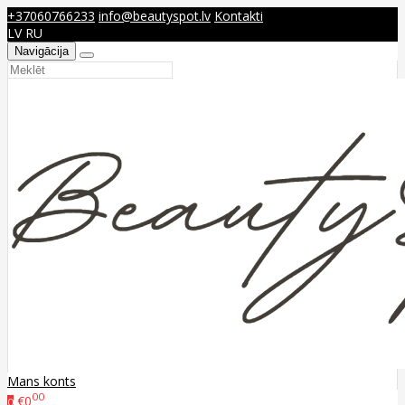
+37060766233
info@beautyspot.lv
Kontakti
LV
RU
Navigācija
Mans konts
00
€0
0