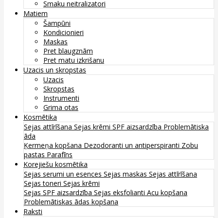
Smaku neitralizatori
Matiem
Šampūni
Kondicionieri
Maskas
Pret blaugznām
Pret matu izkrišanu
Uzacis un skropstas
Uzacis
Skropstas
Instrumenti
Grima otas
Kosmētika
Sejas attīrīšana
Sejas krēmi
SPF aizsardzība
Problemātiska
āda
Ķermeņa kopšana
Dezodoranti un antiperspiranti
Zobu
pastas
Parafīns
Korejiešu kosmētika
Sejas serumi un esences
Sejas maskas
Sejas attīrīšana
Sejas toneri
Sejas krēmi
Sejas SPF aizsardzība
Sejas eksfolianti
Acu kopšana
Problemātiskas ādas kopšana
Raksti