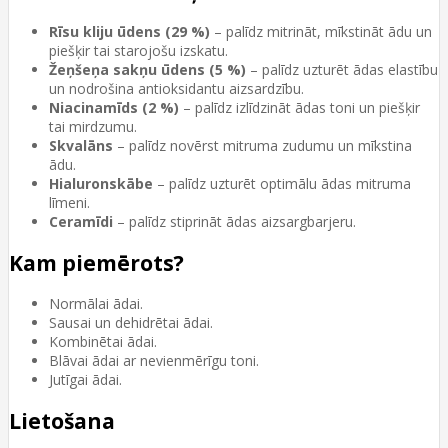
Rīsu kliju ūdens (29 %)
– palīdz mitrināt, mīkstināt ādu un
piešķir tai starojošu izskatu.
Žeņšeņa sakņu ūdens (5 %)
– palīdz uzturēt ādas elastību
un nodrošina antioksidantu aizsardzību.
Niacinamīds (2 %)
– palīdz izlīdzināt ādas toni un piešķir
tai mirdzumu.
Skvalāns
– palīdz novērst mitruma zudumu un mīkstina
ādu.
Hialuronskābe
– palīdz uzturēt optimālu ādas mitruma
līmeni.
Ceramīdi
– palīdz stiprināt ādas aizsargbarjeru.
Kam piemērots?
Normālai ādai.
Sausai un dehidrētai ādai.
Kombinētai ādai.
Blāvai ādai ar nevienmērīgu toni.
Jutīgai ādai.
Lietošana