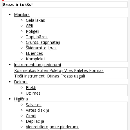
Grozs ir tukšs!
Manikīrs
Gēla lakas
Gēli
Poligeli
Topi, bāzes
Grunts, stiprinātāji
Šķidrumi, eļļiņas
El. ierīces
Komplekti
Instrumenti un piederumi
Kosmētikas koferi
Pulētāji
Vīles
Paletes
Formas
Tipši
Instrumenti
Otiņas
Frezas uzgaļi
Dekors
Efekti
Uzlīmes
Higiēna
Salvetes
Vates diskiņi
Cimdi
Depilācija
Vienreizlietojamie piederumi