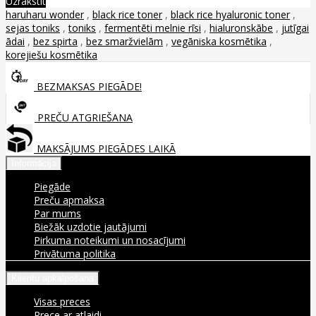
Uzrakstīt
haruharu wonder
,
black rice toner
,
black rice hyaluronic toner
,
sejas toniks
,
toniks
,
fermentēti melnie rīsi
,
hialuronskābe
,
jutīgai
ādai
,
bez spirta
,
bez smaržvielām
,
vegāniska kosmētika
,
korejiešu kosmētika
BEZMAKSAS PIEGĀDE!
PREČU ATGRIEŠANA
MAKSĀJUMS PIEGĀDES LAIKĀ
Informācija
Piegāde
Preču apmaksa
Par mums
Biežāk uzdotie jautājumi
Pirkuma noteikumi un nosacījumi
Privātuma politika
Klientu apkalpošana
Visas preces
Prece ar atlaidi