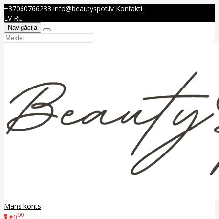
+37060766233
info@beautyspot.lv
Kontakti
LV
RU
Navigācija
Mans konts
00
€0
0