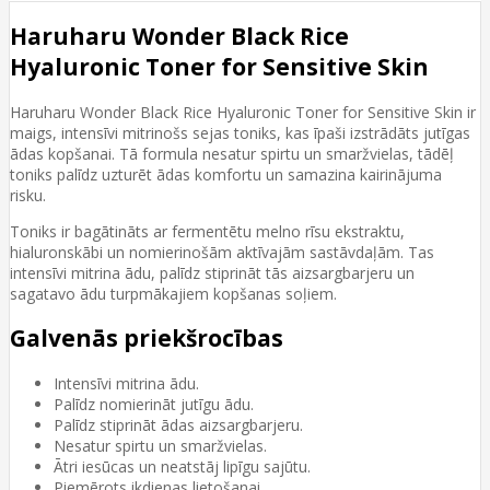
Haruharu Wonder Black Rice
Hyaluronic Toner for Sensitive Skin
Haruharu Wonder Black Rice Hyaluronic Toner for Sensitive Skin ir
maigs, intensīvi mitrinošs sejas toniks, kas īpaši izstrādāts jutīgas
ādas kopšanai. Tā formula nesatur spirtu un smaržvielas, tādēļ
toniks palīdz uzturēt ādas komfortu un samazina kairinājuma
risku.
Toniks ir bagātināts ar fermentētu melno rīsu ekstraktu,
hialuronskābi un nomierinošām aktīvajām sastāvdaļām. Tas
intensīvi mitrina ādu, palīdz stiprināt tās aizsargbarjeru un
sagatavo ādu turpmākajiem kopšanas soļiem.
Galvenās priekšrocības
Intensīvi mitrina ādu.
Palīdz nomierināt jutīgu ādu.
Palīdz stiprināt ādas aizsargbarjeru.
Nesatur spirtu un smaržvielas.
Ātri iesūcas un neatstāj lipīgu sajūtu.
Piemērots ikdienas lietošanai.