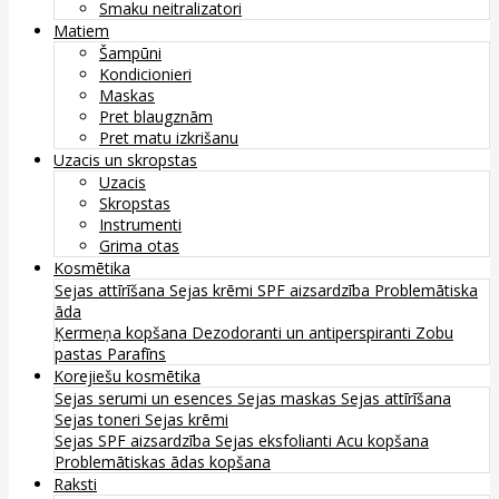
Smaku neitralizatori
Matiem
Šampūni
Kondicionieri
Maskas
Pret blaugznām
Pret matu izkrišanu
Uzacis un skropstas
Uzacis
Skropstas
Instrumenti
Grima otas
Kosmētika
Sejas attīrīšana
Sejas krēmi
SPF aizsardzība
Problemātiska
āda
Ķermeņa kopšana
Dezodoranti un antiperspiranti
Zobu
pastas
Parafīns
Korejiešu kosmētika
Sejas serumi un esences
Sejas maskas
Sejas attīrīšana
Sejas toneri
Sejas krēmi
Sejas SPF aizsardzība
Sejas eksfolianti
Acu kopšana
Problemātiskas ādas kopšana
Raksti