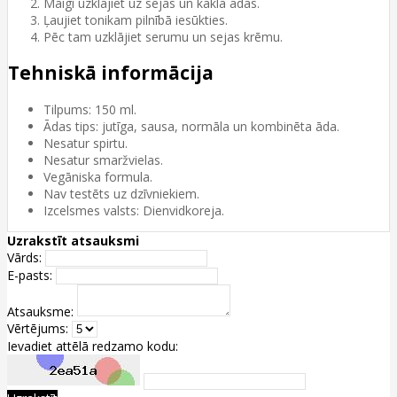
Maigi uzklājiet uz sejas un kakla ādas.
Ļaujiet tonikam pilnībā iesūkties.
Pēc tam uzklājiet serumu un sejas krēmu.
Tehniskā informācija
Tilpums: 150 ml.
Ādas tips: jutīga, sausa, normāla un kombinēta āda.
Nesatur spirtu.
Nesatur smaržvielas.
Vegāniska formula.
Nav testēts uz dzīvniekiem.
Izcelsmes valsts: Dienvidkoreja.
Uzrakstīt atsauksmi
Vārds:
E-pasts:
Atsauksme:
Vērtējums:
Ievadiet attēlā redzamo kodu: