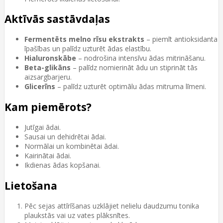
Aktīvās sastāvdaļas
Fermentēts melno rīsu ekstrakts
– piemīt antioksidanta
īpašības un palīdz uzturēt ādas elastību.
Hialuronskābe
– nodrošina intensīvu ādas mitrināšanu.
Beta-glikāns
– palīdz nomierināt ādu un stiprināt tās
aizsargbarjeru.
Glicerīns
– palīdz uzturēt optimālu ādas mitruma līmeni.
Kam piemērots?
Jutīgai ādai.
Sausai un dehidrētai ādai.
Normālai un kombinētai ādai.
Kairinātai ādai.
Ikdienas ādas kopšanai.
Lietošana
Pēc sejas attīrīšanas uzklājiet nelielu daudzumu tonika
plaukstās vai uz vates plāksnītes.