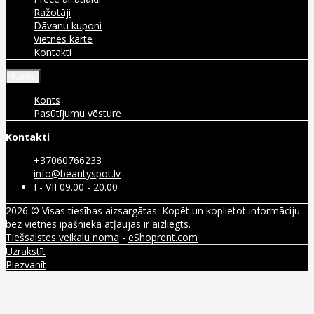
Ražotāji
Dāvanu kuponi
Vietnes karte
Kontakti
Konts
Konts
Pasūtījumu vēsture
Kontakti
+37060766233
info@beautyspot.lv
I - VII 09.00 - 20.00
2026 © Visas tiesības aizsargātas. Kopēt un koplietot informāciju
bez vietnes īpašnieka atļaujas ir aizliegts.
Tiešsaistes veikalu noma
-
eShoprent.com
Uzrakstīt
Piezvanīt