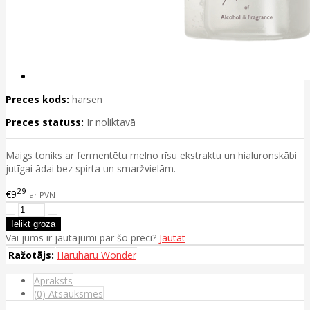
Preces kods:
harsen
Preces statuss:
Ir noliktavā
Maigs toniks ar fermentētu melno rīsu ekstraktu un hialuronskābi
jutīgai ādai bez spirta un smaržvielām.
29
€9
ar PVN
Vai jums ir jautājumi par šo preci?
Jautāt
Ražotājs:
Haruharu Wonder
Apraksts
(0) Atsauksmes