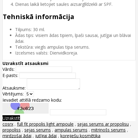
Dienas laikā lietojiet saules aizsarglīdzekli ar SPF.
Tehniskā informācija
Tilpums: 30 ml.
Ādas tips: visiem ādas tipiem, īpaši sausai, jutīgai un blāvai
ādai.
Tekstūra: viegls ampulas tipa serums.
Izcelsmes valsts: Dienvidkoreja.
Uzrakstīt atsauksmi
Vārds:
E-pasts:
Atsauksme:
Vērtējums:
Ievadiet attēlā redzamo kodu:
Uzrakstīt
cosrx
,
full fit propolis light ampoule
,
sejas serums ar propolisu
,
propoliss
,
sejas serums
,
ampulas serums
,
mitrinošs serums
,
mirdzošai ādai
,
jutīgai ādai
,
korejiešu kosmētika