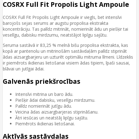
COSRX Full Fit Propolis Light Ampoule
COSRX Full Fit Propolis Light Ampoule ir viegls, bet intensīvi
barojošs sejas serums ar augstu propolisa ekstrakta
koncentrāciju. Tas palīdz mitrināt, nomierināt ādu un piešķir tai
veselīgu, dabisku mirdzumu, neatstājot lipīgu sajūtu.
Seruma sastāvā ir 83,25 % melnā bišu propolisa ekstrakta, kas
kopā ar pantenolu un mitrinošām sastāvdaļām palīdz stiprināt
ādas aizsargbarjeru un uzturēt optimālu mitruma līmeni. Līdzeklis
ir piemērots ikdienas lietošanai visiem ādas tipiem, īpaši sausai,
blāvai un jutīgai ādai.
Galvenās priekšrocības
Intensīvi mitrina un baro ādu.
Piešķir ādai dabisku, veselīgu mirdzumu.
Palīdz nomierināt jutīgu ādu.
Veicina ādas aizsargbarjeras stiprināšanu.
Ātri iesūcas un neatstāj lipīgu sajūtu.
Piemērots ikdienas lietošanai.
Aktīvās sastāvdaļas