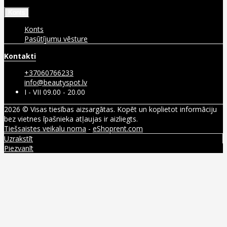
Konts
Konts
Pasūtījumu vēsture
Kontakti
+37060766233
info@beautyspot.lv
I - VII 09.00 - 20.00
2026 © Visas tiesības aizsargātas. Kopēt un koplietot informāciju
bez vietnes īpašnieka atļaujas ir aizliegts.
Tiešsaistes veikalu noma
-
eShoprent.com
Uzrakstīt
Piezvanīt