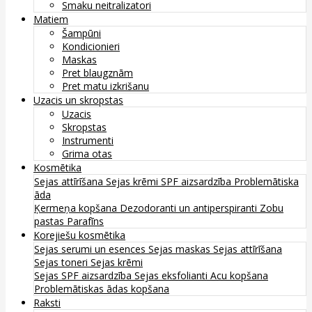
Smaku neitralizatori
Matiem
Šampūni
Kondicionieri
Maskas
Pret blaugznām
Pret matu izkrišanu
Uzacis un skropstas
Uzacis
Skropstas
Instrumenti
Grima otas
Kosmētika
Sejas attīrīšana
Sejas krēmi
SPF aizsardzība
Problemātiska
āda
Ķermeņa kopšana
Dezodoranti un antiperspiranti
Zobu
pastas
Parafīns
Korejiešu kosmētika
Sejas serumi un esences
Sejas maskas
Sejas attīrīšana
Sejas toneri
Sejas krēmi
Sejas SPF aizsardzība
Sejas eksfolianti
Acu kopšana
Problemātiskas ādas kopšana
Raksti