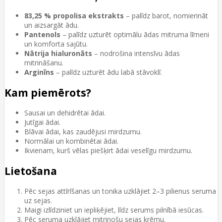
83,25 % propolisa ekstrakts
– palīdz barot, nomierināt
un aizsargāt ādu.
Pantenols
– palīdz uzturēt optimālu ādas mitruma līmeni
un komforta sajūtu.
Nātrija hialuronāts
– nodrošina intensīvu ādas
mitrināšanu.
Arginīns
– palīdz uzturēt ādu labā stāvoklī.
Kam piemērots?
Sausai un dehidrētai ādai.
Jutīgai ādai.
Blāvai ādai, kas zaudējusi mirdzumu.
Normālai un kombinētai ādai.
Ikvienam, kurš vēlas piešķirt ādai veselīgu mirdzumu.
Lietošana
Pēc sejas attīrīšanas un tonika uzklājiet 2–3 pilienus seruma
uz sejas.
Maigi izlīdziniet un iepliķējiet, līdz serums pilnībā iesūcas.
Pēc seruma uzklājiet mitrinošu sejas krēmu.