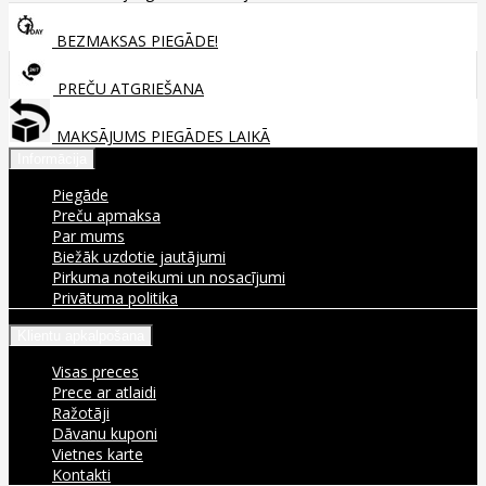
BEZMAKSAS PIEGĀDE!
PREČU ATGRIEŠANA
MAKSĀJUMS PIEGĀDES LAIKĀ
Informācija
Piegāde
Preču apmaksa
Par mums
Biežāk uzdotie jautājumi
Pirkuma noteikumi un nosacījumi
Privātuma politika
Klientu apkalpošana
Visas preces
Prece ar atlaidi
Ražotāji
Dāvanu kuponi
Vietnes karte
Kontakti