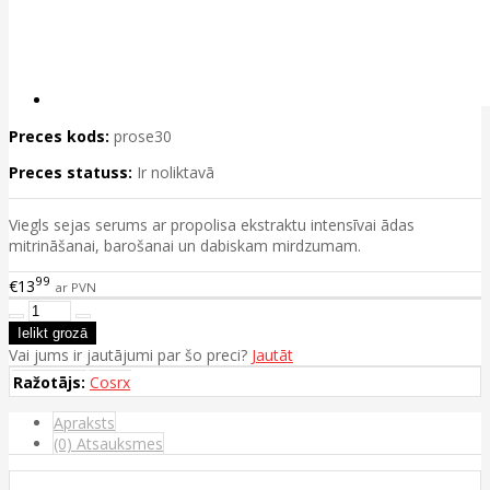
Preces kods:
prose30
Preces statuss:
Ir noliktavā
Viegls sejas serums ar propolisa ekstraktu intensīvai ādas
mitrināšanai, barošanai un dabiskam mirdzumam.
99
€13
ar PVN
Vai jums ir jautājumi par šo preci?
Jautāt
Ražotājs:
Cosrx
Apraksts
(0) Atsauksmes