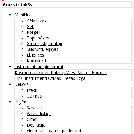
Grozs ir tukšs!
Manikīrs
Gēla lakas
Gēli
Poligeli
Topi, bāzes
Grunts, stiprinātāji
Šķidrumi, eļļiņas
El. ierīces
Komplekti
Instrumenti un piederumi
Kosmētikas koferi
Pulētāji
Vīles
Paletes
Formas
Tipši
Instrumenti
Otiņas
Frezas uzgaļi
Dekors
Efekti
Uzlīmes
Higiēna
Salvetes
Vates diskiņi
Cimdi
Depilācija
Vienreizlietojamie piederumi