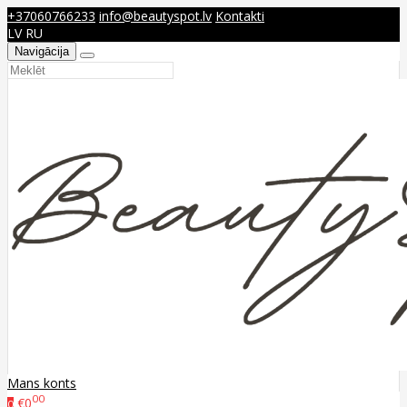
+37060766233
info@beautyspot.lv
Kontakti
LV
RU
Navigācija
Mans konts
00
€0
0