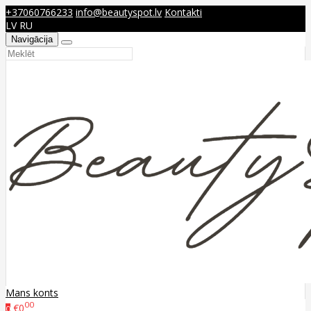
+37060766233
info@beautyspot.lv
Kontakti
LV
RU
Navigācija
Mans konts
00
€0
0