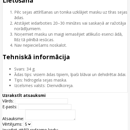
Lietošana
Pēc sejas attīrīšanas un tonika uzklājiet masku uz tīras sejas
ādas.
Atstājiet iedarboties 20–30 minūtes vai saskaņā ar ražotāja
norādījumiem.
Noņemiet masku un maigi iemasējiet atlikušo esenci ādā,
līdz tā pilnībā iesūcas.
Nav nepieciešams noskalot.
Tehniskā informācija
Svars: 34 g.
Ādas tips: visiem ādas tipiem, īpaši blāvai un dehidrētai ādai.
Tips: hidrogela sejas maska.
Izcelsmes valsts: Dienvidkoreja.
Uzrakstīt atsauksmi
Vārds:
E-pasts:
Atsauksme:
Vērtējums:
Ievadiet attēlā redzamo kodu: