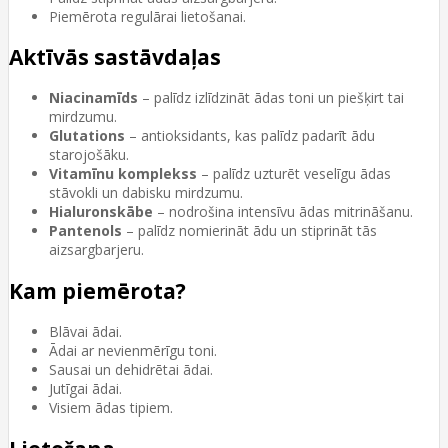
Piemērota regulārai lietošanai.
Aktīvās sastāvdaļas
Niacinamīds
– palīdz izlīdzināt ādas toni un piešķirt tai
mirdzumu.
Glutations
– antioksidants, kas palīdz padarīt ādu
starojošāku.
Vitamīnu komplekss
– palīdz uzturēt veselīgu ādas
stāvokli un dabisku mirdzumu.
Hialuronskābe
– nodrošina intensīvu ādas mitrināšanu.
Pantenols
– palīdz nomierināt ādu un stiprināt tās
aizsargbarjeru.
Kam piemērota?
Blāvai ādai.
Ādai ar nevienmērīgu toni.
Sausai un dehidrētai ādai.
Jutīgai ādai.
Visiem ādas tipiem.