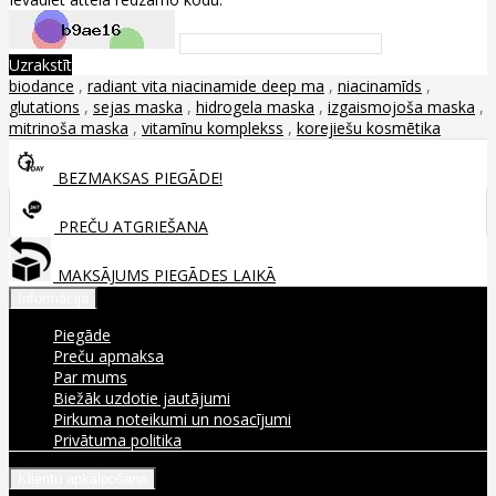
Uzrakstīt
biodance
,
radiant vita niacinamide deep ma
,
niacinamīds
,
glutations
,
sejas maska
,
hidrogela maska
,
izgaismojoša maska
,
mitrinoša maska
,
vitamīnu komplekss
,
korejiešu kosmētika
BEZMAKSAS PIEGĀDE!
PREČU ATGRIEŠANA
MAKSĀJUMS PIEGĀDES LAIKĀ
Informācija
Piegāde
Preču apmaksa
Par mums
Biežāk uzdotie jautājumi
Pirkuma noteikumi un nosacījumi
Privātuma politika
Klientu apkalpošana