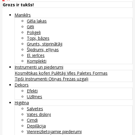
Grozs ir tukšs!
Manikīrs
Gēla lakas
Gēli
Poligeli
Topi, bāzes
Grunts, stiprinātāji
Šķidrumi, eļļiņas
El. ierīces
Komplekti
Instrumenti un piederumi
Kosmētikas koferi
Pulētāji
Vīles
Paletes
Formas
Tipši
Instrumenti
Otiņas
Frezas uzgaļi
Dekors
Efekti
Uzlīmes
Higiēna
Salvetes
Vates diskiņi
Cimdi
Depilācija
Vienreizlietojamie piederumi