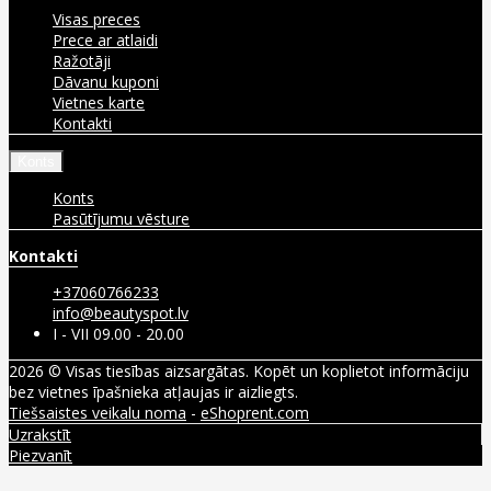
Visas preces
Prece ar atlaidi
Ražotāji
Dāvanu kuponi
Vietnes karte
Kontakti
Konts
Konts
Pasūtījumu vēsture
Kontakti
+37060766233
info@beautyspot.lv
I - VII 09.00 - 20.00
2026 © Visas tiesības aizsargātas. Kopēt un koplietot informāciju
bez vietnes īpašnieka atļaujas ir aizliegts.
Tiešsaistes veikalu noma
-
eShoprent.com
Uzrakstīt
Piezvanīt