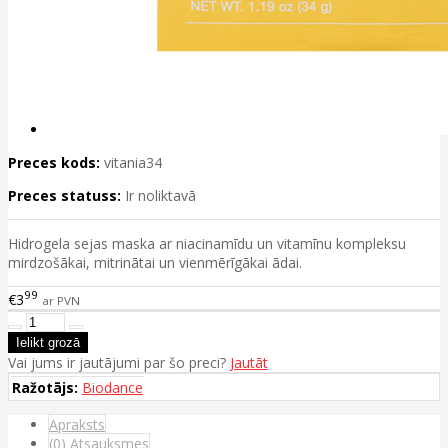
Preces kods:
vitania34
Preces statuss:
Ir noliktavā
Hidrogela sejas maska ar niacinamīdu un vitamīnu kompleksu
mirdzošākai, mitrinātai un vienmērīgākai ādai.
99
€3
ar PVN
Vai jums ir jautājumi par šo preci?
Jautāt
Ražotājs:
Biodance
Apraksts
(0) Atsauksmes