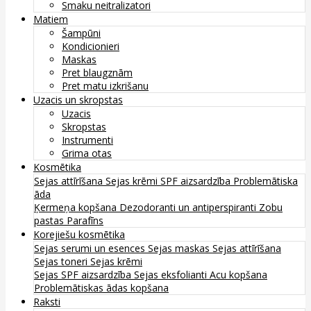
Smaku neitralizatori
Matiem
Šampūni
Kondicionieri
Maskas
Pret blaugznām
Pret matu izkrišanu
Uzacis un skropstas
Uzacis
Skropstas
Instrumenti
Grima otas
Kosmētika
Sejas attīrīšana
Sejas krēmi
SPF aizsardzība
Problemātiska
āda
Ķermeņa kopšana
Dezodoranti un antiperspiranti
Zobu
pastas
Parafīns
Korejiešu kosmētika
Sejas serumi un esences
Sejas maskas
Sejas attīrīšana
Sejas toneri
Sejas krēmi
Sejas SPF aizsardzība
Sejas eksfolianti
Acu kopšana
Problemātiskas ādas kopšana
Raksti