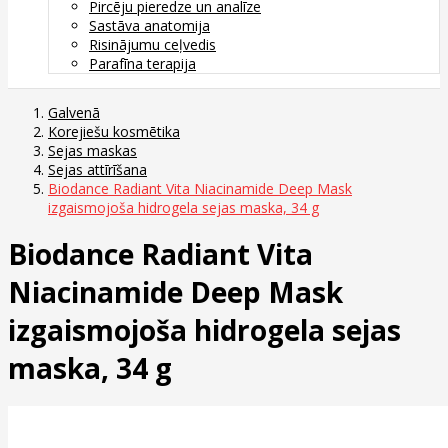
Pircēju pieredze un analīze
Sastāva anatomija
Risinājumu ceļvedis
Parafīna terapija
Galvenā
Korejiešu kosmētika
Sejas maskas
Sejas attīrīšana
Biodance Radiant Vita Niacinamide Deep Mask
izgaismojoša hidrogela sejas maska, 34 g
Biodance Radiant Vita
Niacinamide Deep Mask
izgaismojoša hidrogela sejas
maska, 34 g