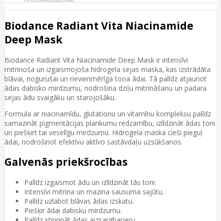
Biodance Radiant Vita Niacinamide
Deep Mask
Biodance Radiant Vita Niacinamide Deep Mask ir intensīvi
mitrinoša un izgaismojoša hidrogela sejas maska, kas izstrādāta
blāvai, nogurušai un nevienmērīga toņa ādai. Tā palīdz atjaunot
ādas dabisko mirdzumu, nodrošina dziļu mitrināšanu un padara
sejas ādu svaigāku un starojošāku.
Formula ar niacinamīdu, glutationu un vitamīnu kompleksu palīdz
samazināt pigmentācijas plankumu redzamību, izlīdzināt ādas toni
un piešķirt tai veselīgu mirdzumu. Hidrogela maska cieši pieguļ
ādai, nodrošinot efektīvu aktīvo sastāvdaļu uzsūkšanos.
Galvenās priekšrocības
Palīdz izgaismot ādu un izlīdzināt tās toni.
Intensīvi mitrina un mazina sausuma sajūtu.
Palīdz uzlabot blāvas ādas izskatu.
Piešķir ādai dabisku mirdzumu.
Palīdz stiprināt ādas aizsargbarjeru.