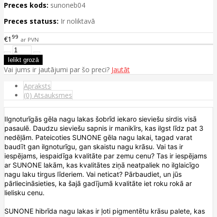
Preces kods:
sunoneb04
Preces statuss:
Ir noliktavā
99
€1
ar PVN
Vai jums ir jautājumi par šo preci?
Jautāt
Apraksts
(0) Atsauksmes
Ilgnoturīgās gēla nagu lakas šobrīd iekaro sieviešu sirdis visā
pasaulē. Daudzu sieviešu sapnis ir manikīrs, kas ilgst līdz pat 3
nedēļām. Pateicoties SUNONE gēla nagu lakai, tagad varat
baudīt gan ilgnoturīgu, gan skaistu nagu krāsu. Vai tas ir
iespējams, iespaidīga kvalitāte par zemu cenu? Tas ir iespējams
ar SUNONE lakām, kas kvalitātes ziņā neatpaliek no ilglaicīgo
nagu laku tirgus līderiem. Vai neticat? Pārbaudiet, un jūs
pārliecināsieties, ka šajā gadījumā kvalitāte iet roku rokā ar
lielisku cenu.
SUNONE hibrīda nagu lakas ir ļoti pigmentētu krāsu palete, kas