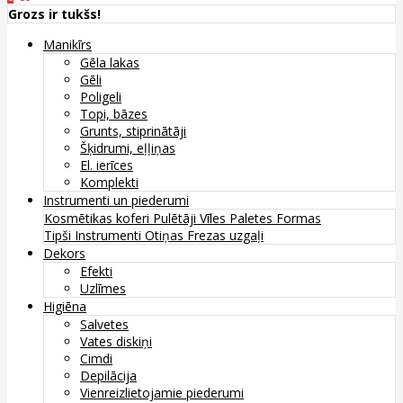
Grozs ir tukšs!
Manikīrs
Gēla lakas
Gēli
Poligeli
Topi, bāzes
Grunts, stiprinātāji
Šķidrumi, eļļiņas
El. ierīces
Komplekti
Instrumenti un piederumi
Kosmētikas koferi
Pulētāji
Vīles
Paletes
Formas
Tipši
Instrumenti
Otiņas
Frezas uzgaļi
Dekors
Efekti
Uzlīmes
Higiēna
Salvetes
Vates diskiņi
Cimdi
Depilācija
Vienreizlietojamie piederumi