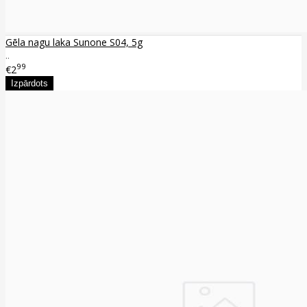
Gēla nagu laka Sunone S04, 5g
..
99
€2