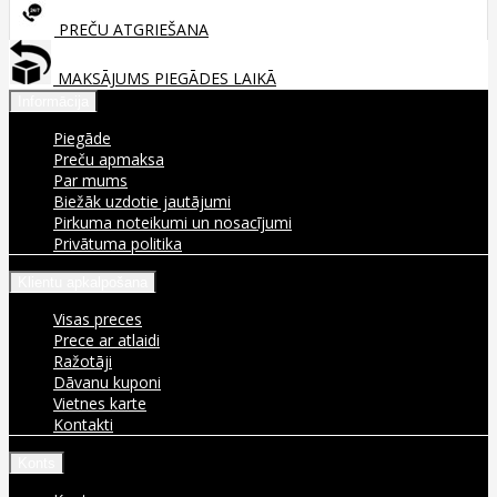
PREČU ATGRIEŠANA
MAKSĀJUMS PIEGĀDES LAIKĀ
Informācija
Piegāde
Preču apmaksa
Par mums
Biežāk uzdotie jautājumi
Pirkuma noteikumi un nosacījumi
Privātuma politika
Klientu apkalpošana
Visas preces
Prece ar atlaidi
Ražotāji
Dāvanu kuponi
Vietnes karte
Kontakti
Konts