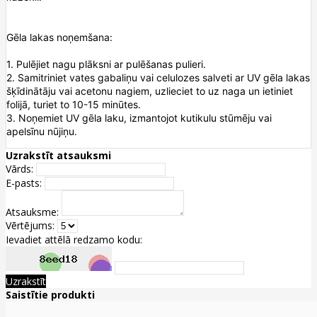
Gēla lakas noņemšana:
1. Pulējiet nagu plāksni ar pulēšanas pulieri.
2. Samitriniet vates gabaliņu vai celulozes salveti ar UV gēla lakas
šķīdinātāju vai acetonu nagiem, uzlieciet to uz naga un ietiniet
folijā, turiet to 10-15 minūtes.
3. Noņemiet UV gēla laku, izmantojot kutikulu stūmēju vai
apelsīnu nūjiņu.
Uzrakstīt atsauksmi
Vārds:
E-pasts:
Atsauksme:
Vērtējums:
Ievadiet attēlā redzamo kodu:
Uzrakstīt
Saistītie produkti