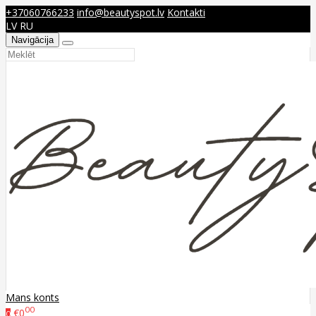
+37060766233
info@beautyspot.lv
Kontakti
LV
RU
Navigācija
Mans konts
00
€0
0