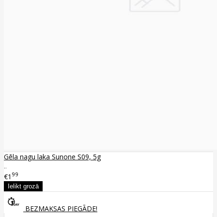
Gēla nagu laka Sunone S09, 5g
..
99
€1
BEZMAKSAS PIEGĀDE!