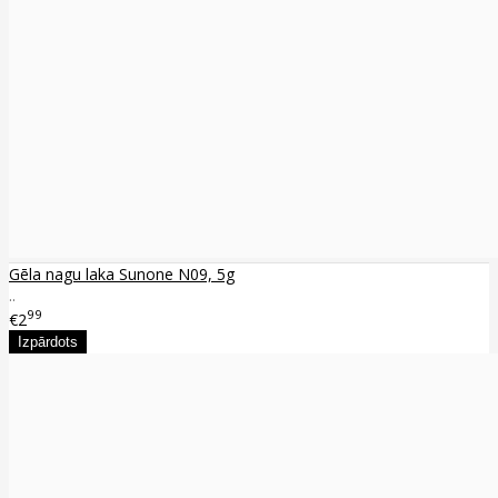
Gēla nagu laka Sunone N09, 5g
..
99
€2