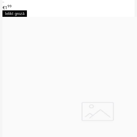
..
99
€1