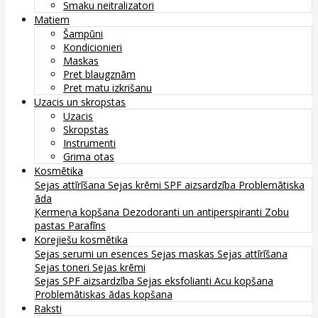
Smaku neitralizatori
Matiem
Šampūni
Kondicionieri
Maskas
Pret blaugznām
Pret matu izkrišanu
Uzacis un skropstas
Uzacis
Skropstas
Instrumenti
Grima otas
Kosmētika
Sejas attīrīšana
Sejas krēmi
SPF aizsardzība
Problemātiska
āda
Ķermeņa kopšana
Dezodoranti un antiperspiranti
Zobu
pastas
Parafīns
Korejiešu kosmētika
Sejas serumi un esences
Sejas maskas
Sejas attīrīšana
Sejas toneri
Sejas krēmi
Sejas SPF aizsardzība
Sejas eksfolianti
Acu kopšana
Problemātiskas ādas kopšana
Raksti