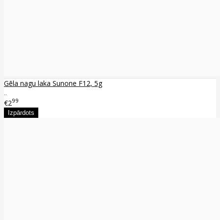
Gēla nagu laka Sunone F12, 5g
..
99
€2