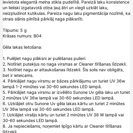
ievietota elegantā melna stikla pudelītē. Pareizā laku konsistence
un lieliski izgatavotā otiņa ļauj ātri un viegli uzklāt laku,
neizpludinot kutikulas. Pareiza nagu laku pigmentācija nozīmē, ka
otrais slānis pilnībā pārklāj naga plāksnīti.
Tilpums: 5 g
Krāsas numurs: B04
Gēla lakas lietošana:
1. Pulējiet nagu plāksni ar pulēšanas pulieri.
2. Notīriet putekļus no naga virsmas ar Cleaner tīrīšanas līdzekli.
3. Notīriet nagu ar attaukošanas līdzekli. Šis solis nav obligāts,
bet ir ieteicams.
4. Pārklājiet nagu virsmu ar bāzes pārklājumu un turiet UV 36w
lampā 1-2 minūtes vai 30-60 sekundes LED lampā.
5. Pārklājiet naga virsmu ar izvēlēto Sunone Uv gēla laku un turiet
2 minūtes UV 36w lampā vai 30-60 sekundes LED lampā.
6. Uzklājiet otru Sunone Uv gēla lakas kārtu un turiet 2 minūtes
UV 36w lampā vai 30-60 sekundes LED lampā.
7. Uzklājiet virsējo kārtu un turiet 2 minūtes UV 36 W lampā vai
30-60 sekundes LED lampā.
8. Ja nepieciešams, noņemiet lipīgo kārtu ar Cleaner tīrīšanas
līdzekli.