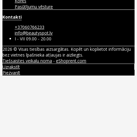
Konts
Pasūtījumu vēsture
Kontakti
+37060766233
info@beautyspot.lv
I - VII 09.00 - 20.00
2026 © Visas tiesības aizsargātas. Kopēt un koplietot informāciju
bez vietnes īpašnieka atļaujas ir aizliegts.
Tiešsaistes veikalu noma
-
eShoprent.com
Uzrakstīt
Piezvanīt