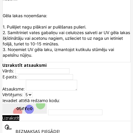
Gēla lakas noņemšana:
1. Pulējiet nagu plāksni ar pulēšanas pulieri.
2. Samitriniet vates gabaliņu vai celulozes salveti ar UV gēla lakas
šķīdinātāju vai acetonu nagiem, uzlieciet to uz naga un ietiniet
folijā, turiet to 10-15 minūtes.
3. Noņemiet UV gēla laku, izmantojot kutikulu stūmēju vai
apelsīnu nūjiņu.
Uzrakstīt atsauksmi
Vārds:
E-pasts:
Atsauksme:
Vērtējums:
Ievadiet attēlā redzamo kodu:
Uzrakstīt
BEZMAKSAS PIEGĀDE!