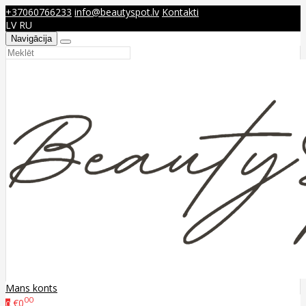
+37060766233
info@beautyspot.lv
Kontakti
LV
RU
Navigācija
Mans konts
00
€0
0