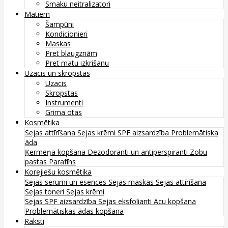
Smaku neitralizatori
Matiem
Šampūni
Kondicionieri
Maskas
Pret blaugznām
Pret matu izkrišanu
Uzacis un skropstas
Uzacis
Skropstas
Instrumenti
Grima otas
Kosmētika
Sejas attīrīšana
Sejas krēmi
SPF aizsardzība
Problemātiska
āda
Ķermeņa kopšana
Dezodoranti un antiperspiranti
Zobu
pastas
Parafīns
Korejiešu kosmētika
Sejas serumi un esences
Sejas maskas
Sejas attīrīšana
Sejas toneri
Sejas krēmi
Sejas SPF aizsardzība
Sejas eksfolianti
Acu kopšana
Problemātiskas ādas kopšana
Raksti