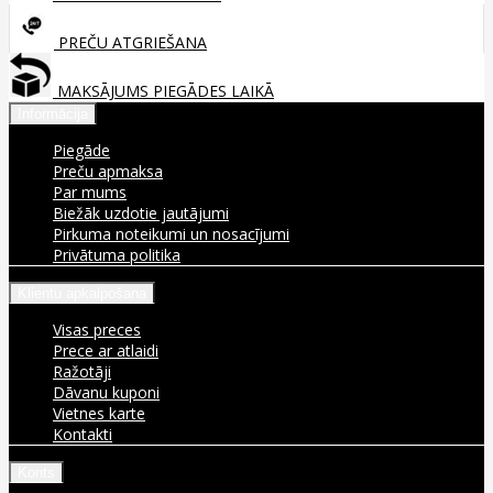
PREČU ATGRIEŠANA
MAKSĀJUMS PIEGĀDES LAIKĀ
Informācija
Piegāde
Preču apmaksa
Par mums
Biežāk uzdotie jautājumi
Pirkuma noteikumi un nosacījumi
Privātuma politika
Klientu apkalpošana
Visas preces
Prece ar atlaidi
Ražotāji
Dāvanu kuponi
Vietnes karte
Kontakti
Konts