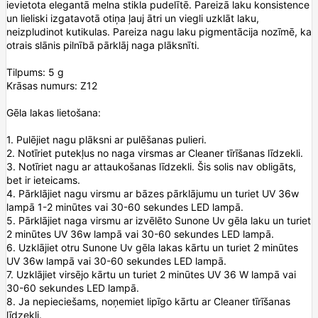
ievietota elegantā melna stikla pudelītē. Pareizā laku konsistence
un lieliski izgatavotā otiņa ļauj ātri un viegli uzklāt laku,
neizpludinot kutikulas. Pareiza nagu laku pigmentācija nozīmē, ka
otrais slānis pilnībā pārklāj naga plāksnīti.
Tilpums: 5 g
Krāsas numurs: Z12
Gēla lakas lietošana:
1. Pulējiet nagu plāksni ar pulēšanas pulieri.
2. Notīriet putekļus no naga virsmas ar Cleaner tīrīšanas līdzekli.
3. Notīriet nagu ar attaukošanas līdzekli. Šis solis nav obligāts,
bet ir ieteicams.
4. Pārklājiet nagu virsmu ar bāzes pārklājumu un turiet UV 36w
lampā 1-2 minūtes vai 30-60 sekundes LED lampā.
5. Pārklājiet naga virsmu ar izvēlēto Sunone Uv gēla laku un turiet
2 minūtes UV 36w lampā vai 30-60 sekundes LED lampā.
6. Uzklājiet otru Sunone Uv gēla lakas kārtu un turiet 2 minūtes
UV 36w lampā vai 30-60 sekundes LED lampā.
7. Uzklājiet virsējo kārtu un turiet 2 minūtes UV 36 W lampā vai
30-60 sekundes LED lampā.
8. Ja nepieciešams, noņemiet lipīgo kārtu ar Cleaner tīrīšanas
līdzekli.