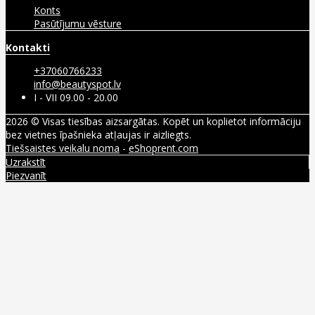
Konts
Pasūtījumu vēsture
Kontakti
+37060766233
info@beautyspot.lv
I - VII 09.00 - 20.00
2026 © Visas tiesības aizsargātas. Kopēt un koplietot informāciju
bez vietnes īpašnieka atļaujas ir aizliegts.
Tiešsaistes veikalu noma
-
eShoprent.com
Uzrakstīt
Piezvanīt