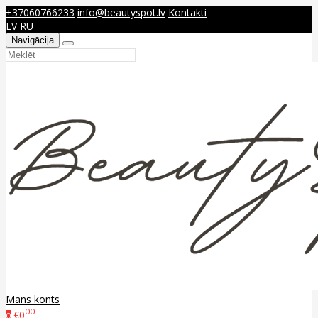
+37060766233
info@beautyspot.lv
Kontakti
LV
RU
Navigācija
Mans konts
00
€0
0