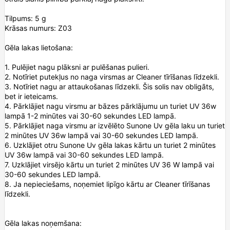
Tilpums: 5 g
Krāsas numurs: Z03
Gēla lakas lietošana:
1. Pulējiet nagu plāksni ar pulēšanas pulieri.
2. Notīriet putekļus no naga virsmas ar Cleaner tīrīšanas līdzekli.
3. Notīriet nagu ar attaukošanas līdzekli. Šis solis nav obligāts,
bet ir ieteicams.
4. Pārklājiet nagu virsmu ar bāzes pārklājumu un turiet UV 36w
lampā 1-2 minūtes vai 30-60 sekundes LED lampā.
5. Pārklājiet naga virsmu ar izvēlēto Sunone Uv gēla laku un turiet
2 minūtes UV 36w lampā vai 30-60 sekundes LED lampā.
6. Uzklājiet otru Sunone Uv gēla lakas kārtu un turiet 2 minūtes
UV 36w lampā vai 30-60 sekundes LED lampā.
7. Uzklājiet virsējo kārtu un turiet 2 minūtes UV 36 W lampā vai
30-60 sekundes LED lampā.
8. Ja nepieciešams, noņemiet lipīgo kārtu ar Cleaner tīrīšanas
līdzekli.
Gēla lakas noņemšana: