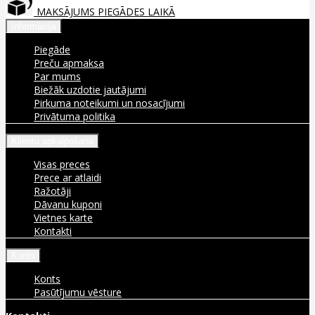
MAKSĀJUMS PIEGĀDES LAIKĀ
Informācija
Piegāde
Preču apmaksa
Par mums
Biežāk uzdotie jautājumi
Pirkuma noteikumi un nosacījumi
Privātuma politika
Klientu apkalpošana
Visas preces
Prece ar atlaidi
Ražotāji
Dāvanu kuponi
Vietnes karte
Kontakti
Konts
Konts
Pasūtījumu vēsture