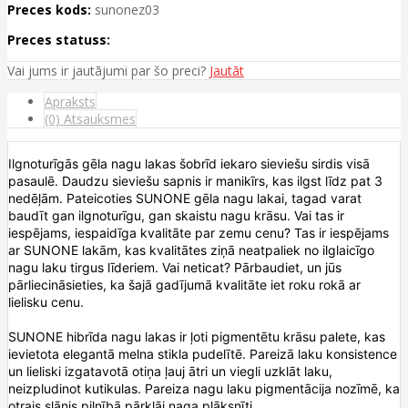
Preces kods:
sunonez03
Preces statuss:
Vai jums ir jautājumi par šo preci?
Jautāt
Apraksts
(0) Atsauksmes
Ilgnoturīgās gēla nagu lakas šobrīd iekaro sieviešu sirdis visā
pasaulē. Daudzu sieviešu sapnis ir manikīrs, kas ilgst līdz pat 3
nedēļām. Pateicoties SUNONE gēla nagu lakai, tagad varat
baudīt gan ilgnoturīgu, gan skaistu nagu krāsu. Vai tas ir
iespējams, iespaidīga kvalitāte par zemu cenu? Tas ir iespējams
ar SUNONE lakām, kas kvalitātes ziņā neatpaliek no ilglaicīgo
nagu laku tirgus līderiem. Vai neticat? Pārbaudiet, un jūs
pārliecināsieties, ka šajā gadījumā kvalitāte iet roku rokā ar
lielisku cenu.
SUNONE hibrīda nagu lakas ir ļoti pigmentētu krāsu palete, kas
ievietota elegantā melna stikla pudelītē. Pareizā laku konsistence
un lieliski izgatavotā otiņa ļauj ātri un viegli uzklāt laku,
neizpludinot kutikulas. Pareiza nagu laku pigmentācija nozīmē, ka
otrais slānis pilnībā pārklāj naga plāksnīti.