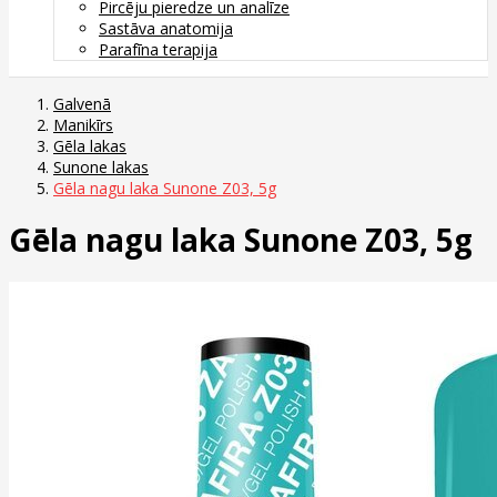
Pircēju pieredze un analīze
Sastāva anatomija
Parafīna terapija
Galvenā
Manikīrs
Gēla lakas
Sunone lakas
Gēla nagu laka Sunone Z03, 5g
Gēla nagu laka Sunone Z03, 5g