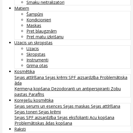
Smaku neitralizatori
Matiem
Šampūni
Kondicionieri
Maskas
Pret blaugznām
Pret matu izkrišanu
Uzacis un skropstas
Uzacis
Skropstas
Instrumenti
Grima otas
Kosmētika
Sejas attīrīšana
Sejas krēmi
SPF aizsardzība
Problemātiska
āda
Ķermeņa kopšana
Dezodoranti un antiperspiranti
Zobu
pastas
Parafīns
Korejiešu kosmētika
Sejas serumi un esences
Sejas maskas
Sejas attīrīšana
Sejas toneri
Sejas krēmi
Sejas SPF aizsardzība
Sejas eksfolianti
Acu kopšana
Problemātiskas ādas kopšana
Raksti