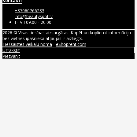
Kontakti
+37060766233
info@beautyspot.lv
I - VII 09.00 - 20.00
2026 © Visas tiesības aizsargātas. Kopēt un koplietot informāciju
bez vietnes īpašnieka atļaujas ir aizliegts.
Tiešsaistes veikalu noma
-
eShoprent.com
Uzrakstīt
Piezvanīt