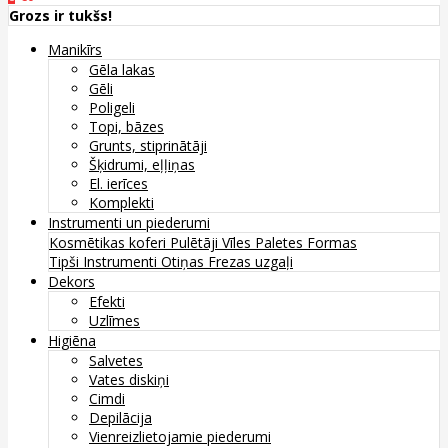
Grozs ir tukšs!
Manikīrs
Gēla lakas
Gēli
Poligeli
Topi, bāzes
Grunts, stiprinātāji
Šķidrumi, eļļiņas
El. ierīces
Komplekti
Instrumenti un piederumi
Kosmētikas koferi
Pulētāji
Vīles
Paletes
Formas
Tipši
Instrumenti
Otiņas
Frezas uzgaļi
Dekors
Efekti
Uzlīmes
Higiēna
Salvetes
Vates diskiņi
Cimdi
Depilācija
Vienreizlietojamie piederumi