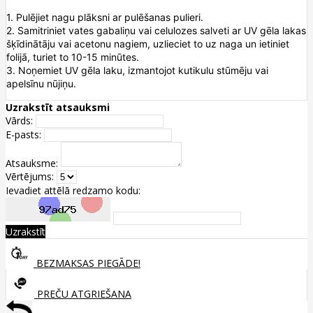
1. Pulējiet nagu plāksni ar pulēšanas pulieri.
2. Samitriniet vates gabaliņu vai celulozes salveti ar UV gēla lakas
šķīdinātāju vai acetonu nagiem, uzlieciet to uz naga un ietiniet
folijā, turiet to 10-15 minūtes.
3. Noņemiet UV gēla laku, izmantojot kutikulu stūmēju vai
apelsīnu nūjiņu.
Uzrakstīt atsauksmi
Vārds:
E-pasts:
Atsauksme:
Vērtējums:
Ievadiet attēlā redzamo kodu:
Uzrakstīt
BEZMAKSAS PIEGĀDE!
PREČU ATGRIEŠANA