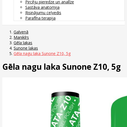
Pircēju pieredze un analīze
Sastāva anatomija
Risinājumu ceļvedis
Parafīna terapija
Galvenā
Manikīrs
Gēla lakas
Sunone lakas
Gēla nagu laka Sunone Z10, 5g
Gēla nagu laka Sunone Z10, 5g