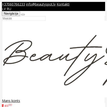
+37060766233
info@beautyspot.lv
Kontakti
LV
RU
Navigācija
Mans konts
00
€0
0