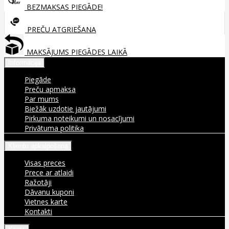
BEZMAKSAS PIEGĀDE!
PREČU ATGRIEŠANA
MAKSĀJUMS PIEGĀDES LAIKĀ
Informācija
Piegāde
Preču apmaksa
Par mums
Biežāk uzdotie jautājumi
Pirkuma noteikumi un nosacījumi
Privātuma politika
Klientu apkalpošana
Visas preces
Prece ar atlaidi
Ražotāji
Dāvanu kuponi
Vietnes karte
Kontakti