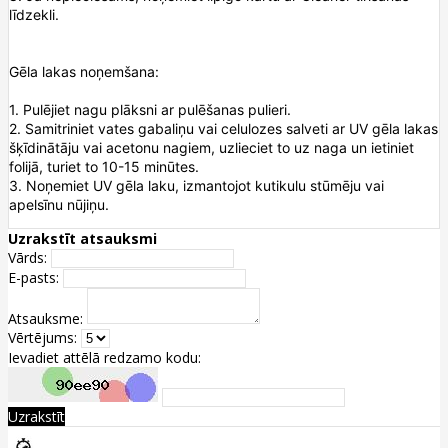
līdzekli.
Gēla lakas noņemšana:
1. Pulējiet nagu plāksni ar pulēšanas pulieri.
2. Samitriniet vates gabaliņu vai celulozes salveti ar UV gēla lakas
šķīdinātāju vai acetonu nagiem, uzlieciet to uz naga un ietiniet
folijā, turiet to 10-15 minūtes.
3. Noņemiet UV gēla laku, izmantojot kutikulu stūmēju vai
apelsīnu nūjiņu.
Uzrakstīt atsauksmi
Vārds:
E-pasts:
Atsauksme:
Vērtējums:
Ievadiet attēlā redzamo kodu:
Uzrakstīt