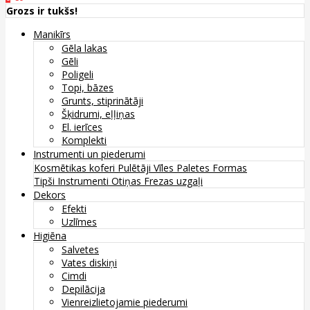
Grozs ir tukšs!
Manikīrs
Gēla lakas
Gēli
Poligeli
Topi, bāzes
Grunts, stiprinātāji
Šķidrumi, eļļiņas
El. ierīces
Komplekti
Instrumenti un piederumi
Kosmētikas koferi
Pulētāji
Vīles
Paletes
Formas
Tipši
Instrumenti
Otiņas
Frezas uzgaļi
Dekors
Efekti
Uzlīmes
Higiēna
Salvetes
Vates diskiņi
Cimdi
Depilācija
Vienreizlietojamie piederumi