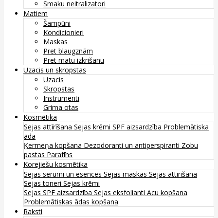
Smaku neitralizatori
Matiem
Šampūni
Kondicionieri
Maskas
Pret blaugznām
Pret matu izkrišanu
Uzacis un skropstas
Uzacis
Skropstas
Instrumenti
Grima otas
Kosmētika
Sejas attīrīšana
Sejas krēmi
SPF aizsardzība
Problemātiska
āda
Ķermeņa kopšana
Dezodoranti un antiperspiranti
Zobu
pastas
Parafīns
Korejiešu kosmētika
Sejas serumi un esences
Sejas maskas
Sejas attīrīšana
Sejas toneri
Sejas krēmi
Sejas SPF aizsardzība
Sejas eksfolianti
Acu kopšana
Problemātiskas ādas kopšana
Raksti