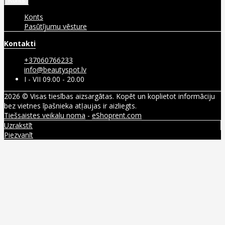
Konts
Konts
Pasūtījumu vēsture
Kontakti
+37060766233
info@beautyspot.lv
I - VII 09.00 - 20.00
2026 © Visas tiesības aizsargātas. Kopēt un koplietot informāciju
bez vietnes īpašnieka atļaujas ir aizliegts.
Tiešsaistes veikalu noma
-
eShoprent.com
Uzrakstīt
Piezvanīt