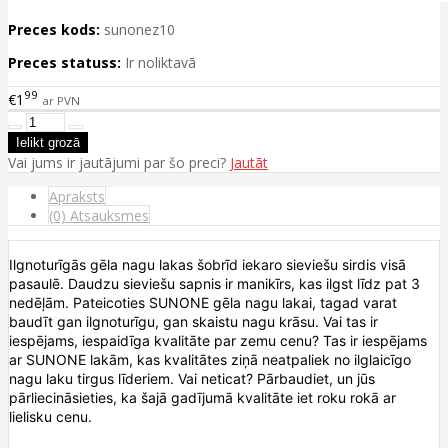
Preces kods:
sunonez10
Preces statuss:
Ir noliktavā
99
€1
ar PVN
Vai jums ir jautājumi par šo preci?
Jautāt
Apraksts
(0) Atsauksmes
Ilgnoturīgās gēla nagu lakas šobrīd iekaro sieviešu sirdis visā
pasaulē. Daudzu sieviešu sapnis ir manikīrs, kas ilgst līdz pat 3
nedēļām. Pateicoties SUNONE gēla nagu lakai, tagad varat
baudīt gan ilgnoturīgu, gan skaistu nagu krāsu. Vai tas ir
iespējams, iespaidīga kvalitāte par zemu cenu? Tas ir iespējams
ar SUNONE lakām, kas kvalitātes ziņā neatpaliek no ilglaicīgo
nagu laku tirgus līderiem. Vai neticat? Pārbaudiet, un jūs
pārliecināsieties, ka šajā gadījumā kvalitāte iet roku rokā ar
lielisku cenu.