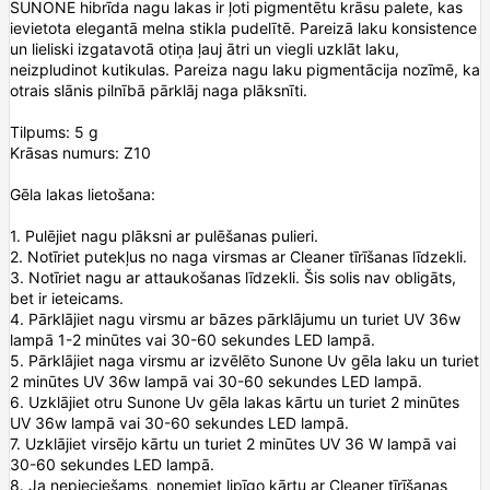
SUNONE hibrīda nagu lakas ir ļoti pigmentētu krāsu palete, kas
ievietota elegantā melna stikla pudelītē. Pareizā laku konsistence
un lieliski izgatavotā otiņa ļauj ātri un viegli uzklāt laku,
neizpludinot kutikulas. Pareiza nagu laku pigmentācija nozīmē, ka
otrais slānis pilnībā pārklāj naga plāksnīti.
Tilpums: 5 g
Krāsas numurs: Z10
Gēla lakas lietošana:
1. Pulējiet nagu plāksni ar pulēšanas pulieri.
2. Notīriet putekļus no naga virsmas ar Cleaner tīrīšanas līdzekli.
3. Notīriet nagu ar attaukošanas līdzekli. Šis solis nav obligāts,
bet ir ieteicams.
4. Pārklājiet nagu virsmu ar bāzes pārklājumu un turiet UV 36w
lampā 1-2 minūtes vai 30-60 sekundes LED lampā.
5. Pārklājiet naga virsmu ar izvēlēto Sunone Uv gēla laku un turiet
2 minūtes UV 36w lampā vai 30-60 sekundes LED lampā.
6. Uzklājiet otru Sunone Uv gēla lakas kārtu un turiet 2 minūtes
UV 36w lampā vai 30-60 sekundes LED lampā.
7. Uzklājiet virsējo kārtu un turiet 2 minūtes UV 36 W lampā vai
30-60 sekundes LED lampā.
8. Ja nepieciešams, noņemiet lipīgo kārtu ar Cleaner tīrīšanas