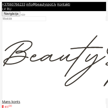
+37060766233
info@beautyspot.lv
Kontakti
LV
RU
Navigācija
Mans konts
00
€0
0