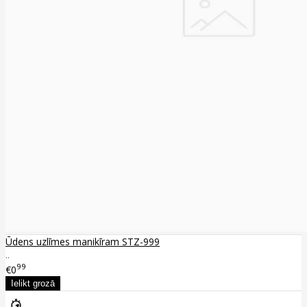
Ūdens uzlīmes manikīram STZ-999
..
99
€0