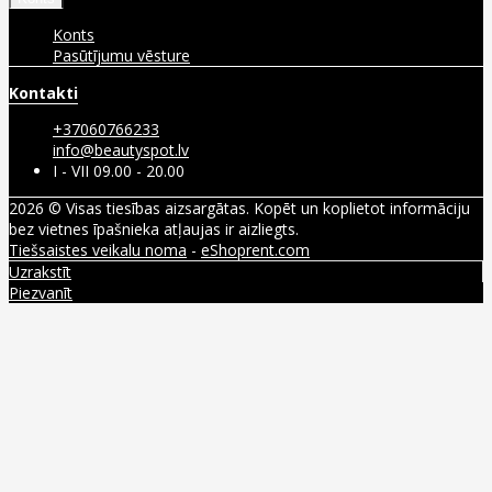
Konts
Pasūtījumu vēsture
Kontakti
+37060766233
info@beautyspot.lv
I - VII 09.00 - 20.00
2026 © Visas tiesības aizsargātas. Kopēt un koplietot informāciju
bez vietnes īpašnieka atļaujas ir aizliegts.
Tiešsaistes veikalu noma
-
eShoprent.com
Uzrakstīt
Piezvanīt