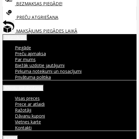
BEZMAKSAS PIEGĀDE!
PREČU ATGRIEŠANA
MAKSĀJUMS PIEGĀDES LAIKĀ
Informācija
Piegāde
Preču apmaksa
Par mums
Biežāk uzdotie jautājumi
Pirkuma noteikumi un nosacījumi
Privātuma politika
Klientu apkalpošana
Visas preces
Prece ar atlaidi
Ražotāji
Dāvanu kuponi
Vietnes karte
Kontakti
Konts