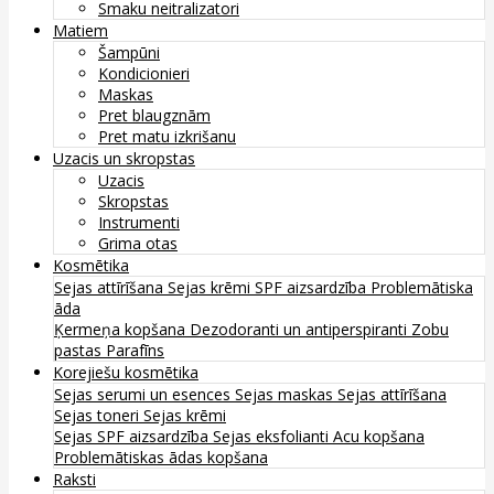
Smaku neitralizatori
Matiem
Šampūni
Kondicionieri
Maskas
Pret blaugznām
Pret matu izkrišanu
Uzacis un skropstas
Uzacis
Skropstas
Instrumenti
Grima otas
Kosmētika
Sejas attīrīšana
Sejas krēmi
SPF aizsardzība
Problemātiska
āda
Ķermeņa kopšana
Dezodoranti un antiperspiranti
Zobu
pastas
Parafīns
Korejiešu kosmētika
Sejas serumi un esences
Sejas maskas
Sejas attīrīšana
Sejas toneri
Sejas krēmi
Sejas SPF aizsardzība
Sejas eksfolianti
Acu kopšana
Problemātiskas ādas kopšana
Raksti