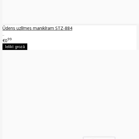
Ūdens uzlīmes manikīram STZ-884
..
99
€0