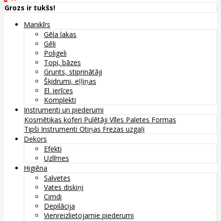
Grozs ir tukšs!
Manikīrs
Gēla lakas
Gēli
Poligeli
Topi, bāzes
Grunts, stiprinātāji
Šķidrumi, eļļiņas
El. ierīces
Komplekti
Instrumenti un piederumi
Kosmētikas koferi
Pulētāji
Vīles
Paletes
Formas
Tipši
Instrumenti
Otiņas
Frezas uzgaļi
Dekors
Efekti
Uzlīmes
Higiēna
Salvetes
Vates diskiņi
Cimdi
Depilācija
Vienreizlietojamie piederumi