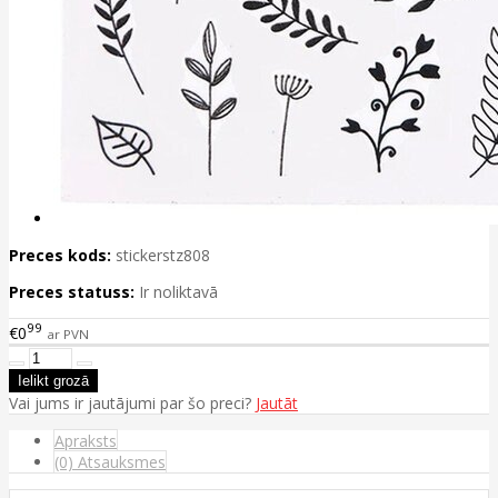
Preces kods:
stickerstz808
Preces statuss:
Ir noliktavā
99
€0
ar PVN
Vai jums ir jautājumi par šo preci?
Jautāt
Apraksts
(0) Atsauksmes