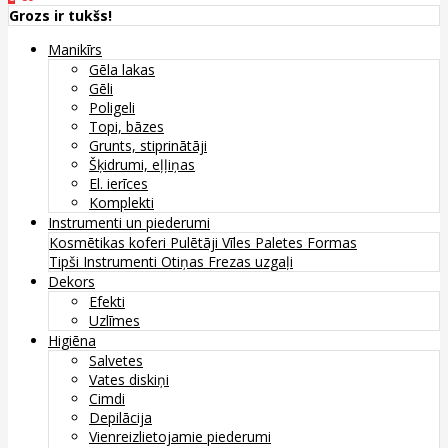
Grozs ir tukšs!
Manikīrs
Gēla lakas
Gēli
Poligeli
Topi, bāzes
Grunts, stiprinātāji
Šķidrumi, eļļiņas
El. ierīces
Komplekti
Instrumenti un piederumi
Kosmētikas koferi
Pulētāji
Vīles
Paletes
Formas
Tipši
Instrumenti
Otiņas
Frezas uzgaļi
Dekors
Efekti
Uzlīmes
Higiēna
Salvetes
Vates diskiņi
Cimdi
Depilācija
Vienreizlietojamie piederumi