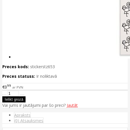
Preces kods:
stickerstz653
Preces statuss:
Ir noliktavā
99
€0
ar PVN
Vai jums ir jautājumi par šo preci?
Jautāt
Apraksts
(0) Atsauksmes