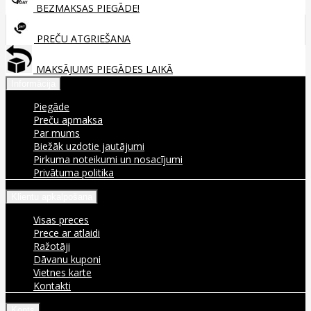
BEZMAKSAS PIEGĀDE!
PREČU ATGRIEŠANA
MAKSĀJUMS PIEGĀDES LAIKĀ
Informācija
Piegāde
Preču apmaksa
Par mums
Biežāk uzdotie jautājumi
Pirkuma noteikumi un nosacījumi
Privātuma politika
Klientu apkalpošana
Visas preces
Prece ar atlaidi
Ražotāji
Dāvanu kuponi
Vietnes karte
Kontakti
Konts