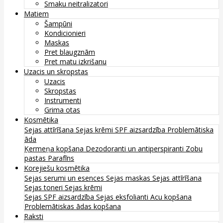
Smaku neitralizatori
Matiem
Šampūni
Kondicionieri
Maskas
Pret blaugznām
Pret matu izkrišanu
Uzacis un skropstas
Uzacis
Skropstas
Instrumenti
Grima otas
Kosmētika
Sejas attīrīšana
Sejas krēmi
SPF aizsardzība
Problemātiska
āda
Ķermeņa kopšana
Dezodoranti un antiperspiranti
Zobu
pastas
Parafīns
Korejiešu kosmētika
Sejas serumi un esences
Sejas maskas
Sejas attīrīšana
Sejas toneri
Sejas krēmi
Sejas SPF aizsardzība
Sejas eksfolianti
Acu kopšana
Problemātiskas ādas kopšana
Raksti