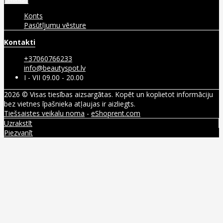
Konts
Pasūtījumu vēsture
Kontakti
+37060766233
info@beautyspot.lv
I - VII 09.00 - 20.00
2026 © Visas tiesības aizsargātas. Kopēt un koplietot informāciju
bez vietnes īpašnieka atļaujas ir aizliegts.
Tiešsaistes veikalu noma
-
eShoprent.com
Uzrakstīt
Piezvanīt