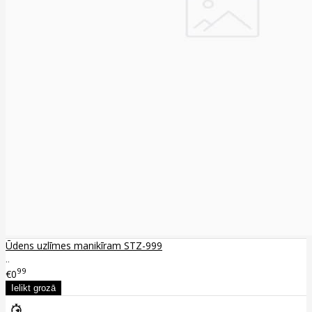
Ūdens uzlīmes manikīram STZ-999
..
99
€0