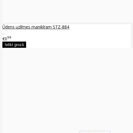
Ūdens uzlīmes manikīram STZ-884
..
99
€0