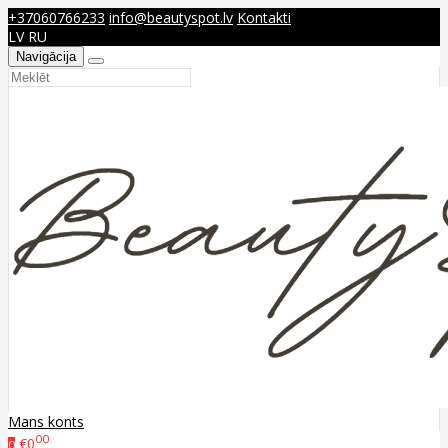
+37060766233
info@beautyspot.lv
Kontakti
LV
RU
Navigācija
Mans konts
00
€0
0