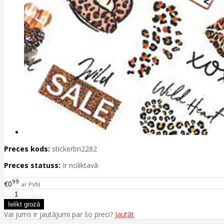
Preces kods:
stickerbn2282
Preces statuss:
Ir noliktavā
99
€0
ar PVN
Vai jums ir jautājumi par šo preci?
Jautāt