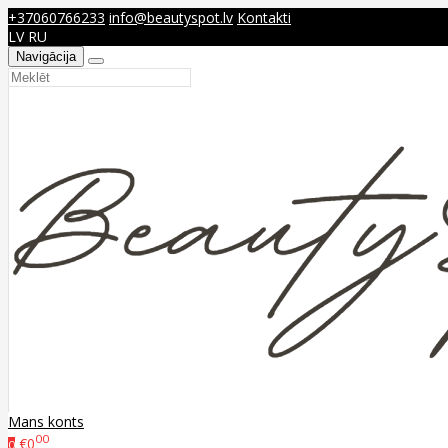
+37060766233
info@beautyspot.lv
Kontakti
LV
RU
Navigācija
Mans konts
00
€0
0