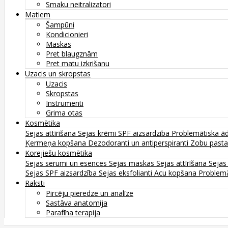
Smaku neitralizatori
Matiem
Šampūni
Kondicionieri
Maskas
Pret blaugznām
Pret matu izkrišanu
Uzacis un skropstas
Uzacis
Skropstas
Instrumenti
Grima otas
Kosmētika
Sejas attīrīšana
Sejas krēmi
SPF aizsardzība
Problemātiska ā
Ķermeņa kopšana
Dezodoranti un antiperspiranti
Zobu past
Korejiešu kosmētika
Sejas serumi un esences
Sejas maskas
Sejas attīrīšana
Sejas
Sejas SPF aizsardzība
Sejas eksfolianti
Acu kopšana
Problemā
Raksti
Pircēju pieredze un analīze
Sastāva anatomija
Parafīna terapija