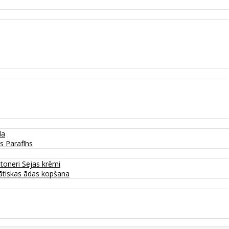
da
as
Parafīns
 toneri
Sejas krēmi
tiskas ādas kopšana