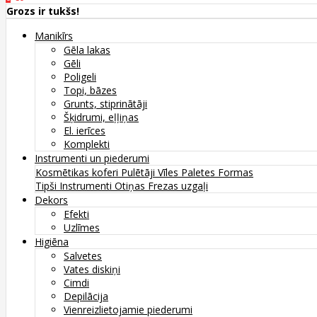
Grozs ir tukšs!
Manikīrs
Gēla lakas
Gēli
Poligeli
Topi, bāzes
Grunts, stiprinātāji
Šķidrumi, eļļiņas
El. ierīces
Komplekti
Instrumenti un piederumi
Kosmētikas koferi
Pulētāji
Vīles
Paletes
Formas
Tipši
Instrumenti
Otiņas
Frezas uzgaļi
Dekors
Efekti
Uzlīmes
Higiēna
Salvetes
Vates diskiņi
Cimdi
Depilācija
Vienreizlietojamie piederumi