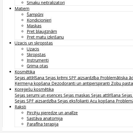
Smaku neitralizatori
Matiem
Šampūni
Kondicionieri
Maskas
Pret blaugznām
Pret matu izkrišanu
Uzacis un skropstas
Uzacis
Skropstas
Instrumenti
Grima otas
Kosmētika
Sejas attīrīšana
Sejas krēmi
SPF aizsardzība
Problemātiska ā
Ķermeņa kopšana
Dezodoranti un antiperspiranti
Zobu past
Korejiešu kosmētika
Sejas serumi un esences
Sejas maskas
Sejas attīrīšana
Sejas
Sejas SPF aizsardzība
Sejas eksfolianti
Acu kopšana
Problemā
Raksti
Pircēju pieredze un analīze
Sastāva anatomija
Parafīna terapija