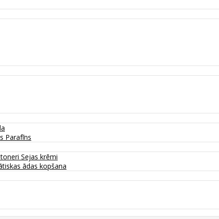
da
as
Parafīns
 toneri
Sejas krēmi
tiskas ādas kopšana