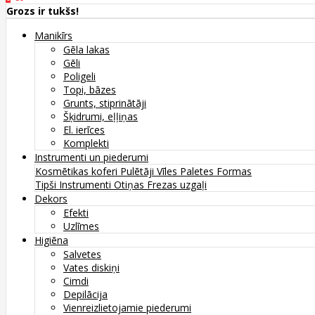
Grozs ir tukšs!
Manikīrs
Gēla lakas
Gēli
Poligeli
Topi, bāzes
Grunts, stiprinātāji
Šķidrumi, eļļiņas
El. ierīces
Komplekti
Instrumenti un piederumi
Kosmētikas koferi
Pulētāji
Vīles
Paletes
Formas
Tipši
Instrumenti
Otiņas
Frezas uzgaļi
Dekors
Efekti
Uzlīmes
Higiēna
Salvetes
Vates diskiņi
Cimdi
Depilācija
Vienreizlietojamie piederumi