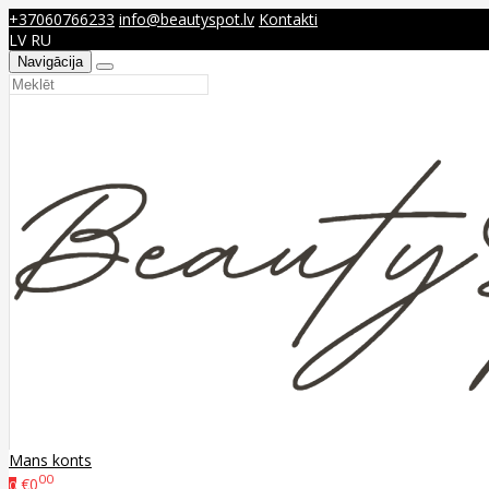
+37060766233
info@beautyspot.lv
Kontakti
LV
RU
Navigācija
Mans konts
00
€0
0