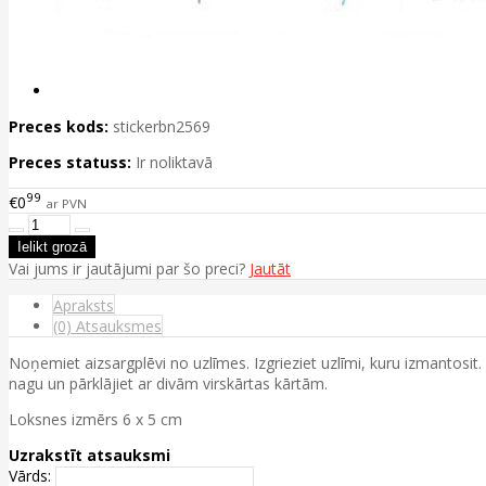
Preces kods:
stickerbn2569
Preces statuss:
Ir noliktavā
99
€0
ar PVN
Vai jums ir jautājumi par šo preci?
Jautāt
Apraksts
(0) Atsauksmes
Noņemiet aizsargplēvi no uzlīmes. Izgrieziet uzlīmi, kuru izmantosit
nagu un pārklājiet ar divām virskārtas kārtām.
Loksnes izmērs 6 x 5 cm
Uzrakstīt atsauksmi
Vārds: