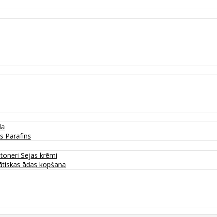
da
as
Parafīns
 toneri
Sejas krēmi
tiskas ādas kopšana