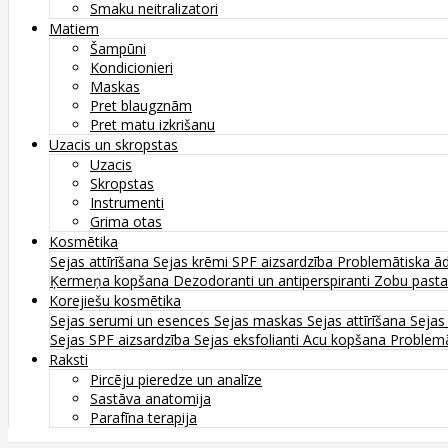
Smaku neitralizatori
Matiem
Šampūni
Kondicionieri
Maskas
Pret blaugznām
Pret matu izkrišanu
Uzacis un skropstas
Uzacis
Skropstas
Instrumenti
Grima otas
Kosmētika
Sejas attīrīšana
Sejas krēmi
SPF aizsardzība
Problemātiska ā
Ķermeņa kopšana
Dezodoranti un antiperspiranti
Zobu past
Korejiešu kosmētika
Sejas serumi un esences
Sejas maskas
Sejas attīrīšana
Sejas
Sejas SPF aizsardzība
Sejas eksfolianti
Acu kopšana
Problemā
Raksti
Pircēju pieredze un analīze
Sastāva anatomija
Parafīna terapija