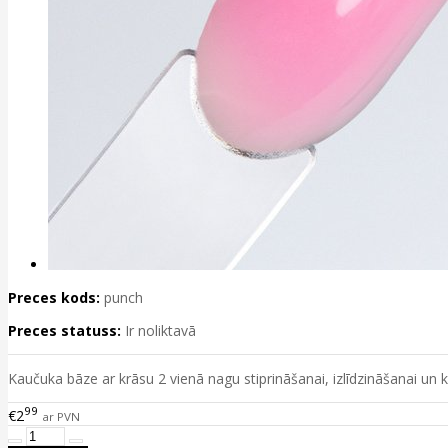
Preces kods:
punch
Preces statuss:
Ir noliktavā
Kaučuka bāze ar krāsu 2 vienā nagu stiprināšanai, izlīdzināšanai un
99
€2
ar PVN