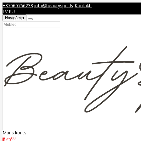
+37060766233
info@beautyspot.lv
Kontakti
LV
RU
Navigācija
Mans konts
00
€0
0