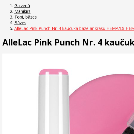
Galvenā
Manikīrs
Topi, bāzes
Bāzes
AlleLac Pink Punch Nr. 4 kaučuka bāze ar krāsu HEMA/Di-HEM
AlleLac Pink Punch Nr. 4 kauču