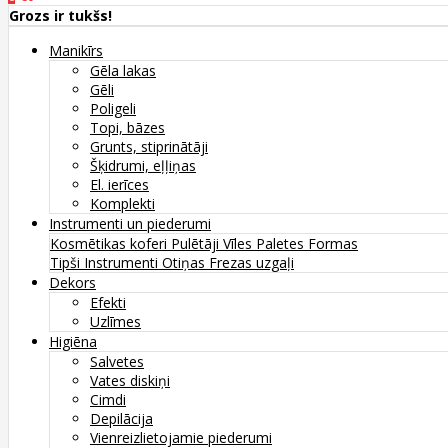
Grozs ir tukšs!
Manikīrs
Gēla lakas
Gēli
Poligeli
Topi, bāzes
Grunts, stiprinātāji
Šķidrumi, eļļiņas
El. ierīces
Komplekti
Instrumenti un piederumi
Kosmētikas koferi
Pulētāji
Vīles
Paletes
Formas
Tipši
Instrumenti
Otiņas
Frezas uzgaļi
Dekors
Efekti
Uzlīmes
Higiēna
Salvetes
Vates diskiņi
Cimdi
Depilācija
Vienreizlietojamie piederumi