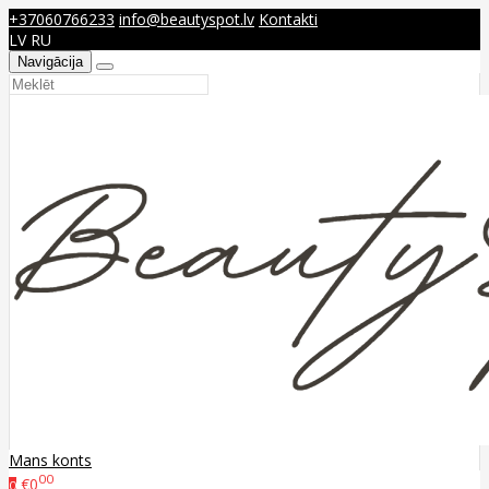
+37060766233
info@beautyspot.lv
Kontakti
LV
RU
Navigācija
Mans konts
00
€0
0