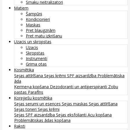
Smaku neitralizatori
Matiem
Šampūni
Kondicionieri
Maskas
Pret blaugznām
Pret matu izkrišanu
Uzacis un skropstas
Uzacis
Skropstas
Instrumenti
Grima otas
Kosmētika
Sejas attīrīšana
Sejas krēmi
SPF aizsardzība
Problemātiska
āda
Ķermeņa kopšana
Dezodoranti un antiperspiranti
Zobu
pastas
Parafīns
Korejiešu kosmētika
Sejas serumi un esences
Sejas maskas
Sejas attīrīšana
Sejas toneri
Sejas krēmi
Sejas SPF aizsardzība
Sejas eksfolianti
Acu kopšana
Problemātiskas ādas kopšana
Raksti