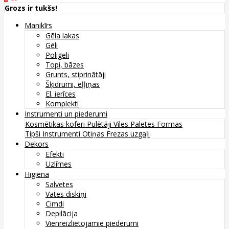
Grozs ir tukšs!
Manikīrs
Gēla lakas
Gēli
Poligeli
Topi, bāzes
Grunts, stiprinātāji
Šķidrumi, eļļiņas
El. ierīces
Komplekti
Instrumenti un piederumi
Kosmētikas koferi
Pulētāji
Vīles
Paletes
Formas
Tipši
Instrumenti
Otiņas
Frezas uzgaļi
Dekors
Efekti
Uzlīmes
Higiēna
Salvetes
Vates diskiņi
Cimdi
Depilācija
Vienreizlietojamie piederumi