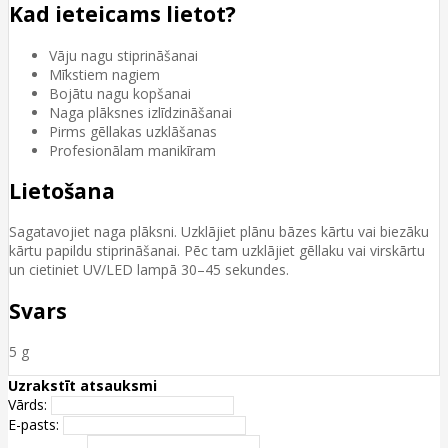
Kad ieteicams lietot?
Vāju nagu stiprināšanai
Mīkstiem nagiem
Bojātu nagu kopšanai
Naga plāksnes izlīdzināšanai
Pirms gēllakas uzklāšanas
Profesionālam manikīram
Lietošana
Sagatavojiet naga plāksni. Uzklājiet plānu bāzes kārtu vai biezāku
kārtu papildu stiprināšanai. Pēc tam uzklājiet gēllaku vai virskārtu
un cietiniet UV/LED lampā 30–45 sekundes.
Svars
5 g
Uzrakstīt atsauksmi
Vārds:
E-pasts: