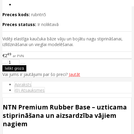
Preces kods:
rubntn5
Preces statuss:
Ir noliktavā
Vidēji elastīga kaučuka bāze vāju un bojātu nagu stiprināšanai,
izlīdzināšanai un vieglai modelēšanai.
49
€2
ar PVN
Vai jums ir jautājumi par šo preci?
Jautāt
Apraksts
(0) Atsauksmes
NTN Premium Rubber Base – uzticama
stiprināšana un aizsardzība vājiem
nagiem