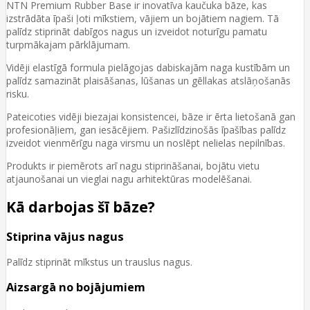
NTN Premium Rubber Base ir inovatīva kaučuka bāze, kas
izstrādāta īpaši ļoti mīkstiem, vājiem un bojātiem nagiem. Tā
palīdz stiprināt dabīgos nagus un izveidot noturīgu pamatu
turpmākajam pārklājumam.
Vidēji elastīgā formula pielāgojas dabiskajām naga kustībām un
palīdz samazināt plaisāšanas, lūšanas un gēllakas atslāņošanās
risku.
Pateicoties vidēji biezajai konsistencei, bāze ir ērta lietošanā gan
profesionāļiem, gan iesācējiem. Pašizlīdzinošās īpašības palīdz
izveidot vienmērīgu naga virsmu un noslēpt nelielas nepilnības.
Produkts ir piemērots arī nagu stiprināšanai, bojātu vietu
atjaunošanai un vieglai nagu arhitektūras modelēšanai.
Kā darbojas šī bāze?
Stiprina vājus nagus
Palīdz stiprināt mīkstus un trauslus nagus.
Aizsargā no bojājumiem