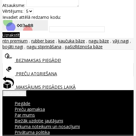
Atsauksme:
Vērtējums:
Ievadiet attēlā redzamo kodu:
Uzrakstīt
ntn premium
,
rubber base
,
kaučuka bāze
,
nagu bāze
,
vāji nagi
,
bojāti nagi
,
nagu stiprināšana
,
pašizlīdzinoša bāze
BEZMAKSAS PIEGĀDE!
PREČU ATGRIEŠANA
MAKSĀJUMS PIEGĀDES LAIKĀ
Informācija
Piegāde
Preču apmaksa
Par mums
Biežāk uzdotie jautājumi
Pirkuma noteikumi un nosacījumi
Privātuma politika