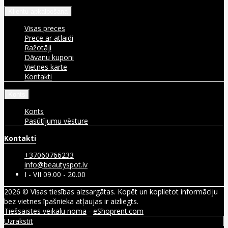
Klientu apkalpošana
Visas preces
Prece ar atlaidi
Ražotāji
Dāvanu kuponi
Vietnes karte
Kontakti
Konts
Konts
Pasūtījumu vēsture
Kontakti
+37060766233
info@beautyspot.lv
I - VII 09.00 - 20.00
2026 © Visas tiesības aizsargātas. Kopēt un koplietot informāciju
bez vietnes īpašnieka atļaujas ir aizliegts.
Tiešsaistes veikalu noma
-
eShoprent.com
Uzrakstīt