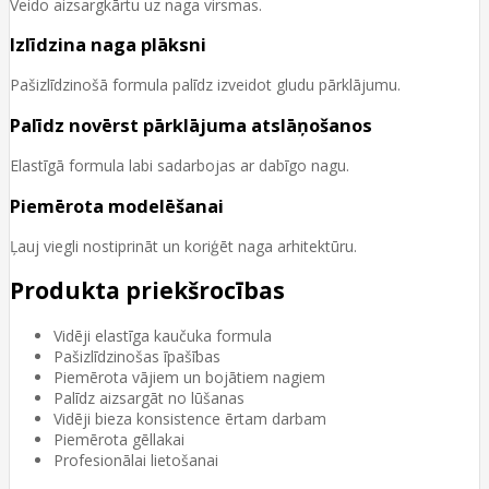
Veido aizsargkārtu uz naga virsmas.
Izlīdzina naga plāksni
Pašizlīdzinošā formula palīdz izveidot gludu pārklājumu.
Palīdz novērst pārklājuma atslāņošanos
Elastīgā formula labi sadarbojas ar dabīgo nagu.
Piemērota modelēšanai
Ļauj viegli nostiprināt un koriģēt naga arhitektūru.
Produkta priekšrocības
Vidēji elastīga kaučuka formula
Pašizlīdzinošas īpašības
Piemērota vājiem un bojātiem nagiem
Palīdz aizsargāt no lūšanas
Vidēji bieza konsistence ērtam darbam
Piemērota gēllakai
Profesionālai lietošanai