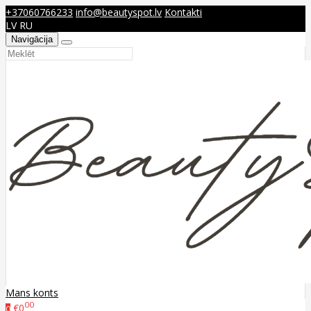
+37060766233
info@beautyspot.lv
Kontakti
LV
RU
Navigācija
Mans konts
00
€0
0