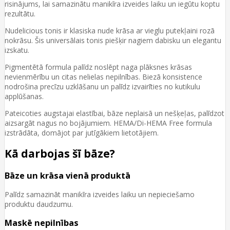
risinājums, lai samazinātu manikīra izveides laiku un iegūtu koptu
rezultātu.
Nudelicious tonis ir klasiska nude krāsa ar vieglu putekļaini rozā
nokrāsu. Šis universālais tonis piešķir nagiem dabisku un elegantu
izskatu.
Pigmentētā formula palīdz noslēpt naga plāksnes krāsas
nevienmērību un citas nelielas nepilnības. Biezā konsistence
nodrošina precīzu uzklāšanu un palīdz izvairīties no kutikulu
applūšanas.
Pateicoties augstajai elastībai, bāze neplaisā un nešķeļas, palīdzot
aizsargāt nagus no bojājumiem. HEMA/Di-HEMA Free formula
izstrādāta, domājot par jutīgākiem lietotājiem.
Kā darbojas šī bāze?
Bāze un krāsa vienā produktā
Palīdz samazināt manikīra izveides laiku un nepieciešamo
produktu daudzumu.
Maskē nepilnības