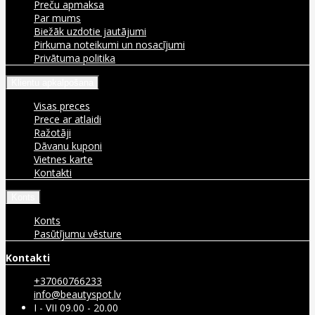
Preču apmaksa
Par mums
Biežāk uzdotie jautājumi
Pirkuma noteikumi un nosacījumi
Privātuma politika
Klientu apkalpošana
Visas preces
Prece ar atlaidi
Ražotāji
Dāvanu kuponi
Vietnes karte
Kontakti
Konts
Konts
Pasūtījumu vēsture
Kontakti
+37060766233
info@beautyspot.lv
I - VII 09.00 - 20.00