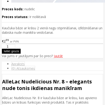
Preces kods:
nudelic
Preces statuss:
Ir noliktavā
Kaučuka bāze ar krāsu 2 vienā nagu stiprināšanai, izlīdzināšanai un
dabiska nude manikīra veidošanai.
99
€2
ar PVN
Vai jums ir jautājumi par šo preci?
Jautāt
Apraksts
(0) Atsauksmes
AlleLac Nudelicious Nr. 8 – elegants
nude tonis ikdienas manikīram
AlleLac Nudelicious Nr. 8 ir kaučuka bāze ar krāsu, kas apvieno
bāzes un krāsas funkcijas vienā produktā. Tas ir praktisks