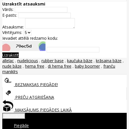
Uzrakstīt atsauksmi
Vārds:
E-pasts:
Atsauksme:
Vērtējums:
Ievadiet attēlā redzamo kodu:
Uzrakstīt
allelac
,
nudelicious
,
rubber base
,
kaučuka bāze
,
krāsaina bāze
,
nude bāze
,
hema free
,
di hema free
,
baby boomer
,
franču
manikīrs
BEZMAKSAS PIEGĀDE!
PREČU ATGRIEŠANA
MAKSĀJUMS PIEGĀDES LAIKĀ
Informācija
Piegāde