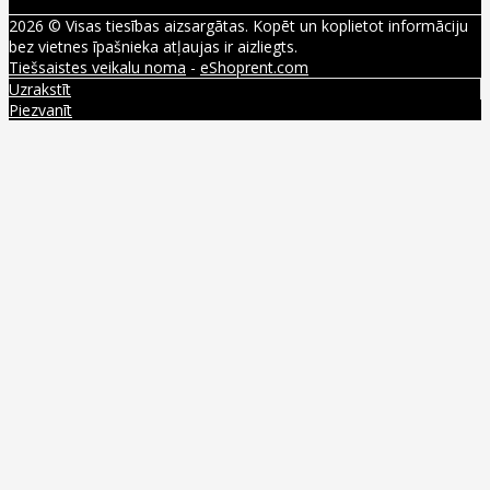
2026 © Visas tiesības aizsargātas. Kopēt un koplietot informāciju
bez vietnes īpašnieka atļaujas ir aizliegts.
Tiešsaistes veikalu noma
-
eShoprent.com
Uzrakstīt
Piezvanīt