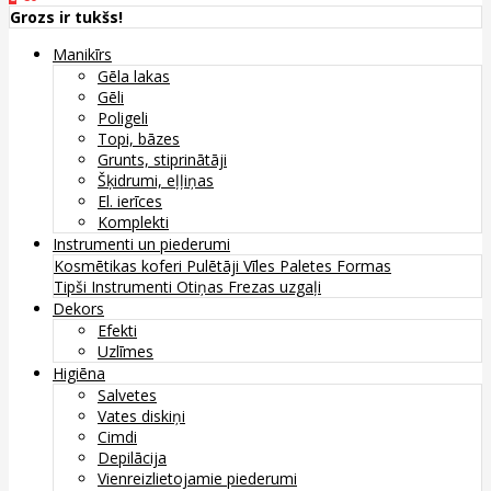
Grozs ir tukšs!
Manikīrs
Gēla lakas
Gēli
Poligeli
Topi, bāzes
Grunts, stiprinātāji
Šķidrumi, eļļiņas
El. ierīces
Komplekti
Instrumenti un piederumi
Kosmētikas koferi
Pulētāji
Vīles
Paletes
Formas
Tipši
Instrumenti
Otiņas
Frezas uzgaļi
Dekors
Efekti
Uzlīmes
Higiēna
Salvetes
Vates diskiņi
Cimdi
Depilācija
Vienreizlietojamie piederumi