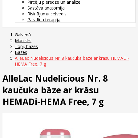
Pircēju pieredze un analīze
Sastāva anatomija
Risinājumu ceļvedis
Parafīna terapija
Galvenā
Manikīrs
Topi, bāzes
Bāzes
AlleLac Nudelicious Nr. 8 kaučuka bāze ar krāsu HEMADi-
HEMA Free, 7 g
AlleLac Nudelicious Nr. 8
kaučuka bāze ar krāsu
HEMADi-HEMA Free, 7 g