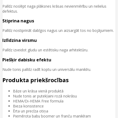
Palīdz noslēpt naga plāksnes krāsas nevienmērību un nelielus
defektus.
Stiprina nagus
Palīdz nostiprināt dabīgos nagus un aizsargāt tos no bojājumiem.
Izlīdzina virsmu
Palīdz izveidot gludu un estētisku naga arhitektūru.
Piešķir dabisku efektu
Nude tonis palīdz radīt koptu un universālu manikīru.
Produkta priekšrocības
Bāze un krāsa vienā produktā
Nude tonis ar putekļaini rozā nokrāsu
HEMA/Di-HEMA Free formula
Bieza konsistence
Ērta un precīza otiņa
Piemērota baby boomer un franču manikīram