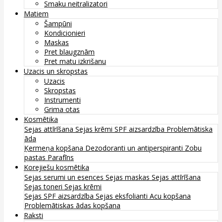
Smaku neitralizatori
Matiem
Šampūni
Kondicionieri
Maskas
Pret blaugznām
Pret matu izkrišanu
Uzacis un skropstas
Uzacis
Skropstas
Instrumenti
Grima otas
Kosmētika
Sejas attīrīšana
Sejas krēmi
SPF aizsardzība
Problemātiska
āda
Ķermeņa kopšana
Dezodoranti un antiperspiranti
Zobu
pastas
Parafīns
Korejiešu kosmētika
Sejas serumi un esences
Sejas maskas
Sejas attīrīšana
Sejas toneri
Sejas krēmi
Sejas SPF aizsardzība
Sejas eksfolianti
Acu kopšana
Problemātiskas ādas kopšana
Raksti