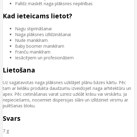
Palīdz maskēt naga plāksnes nepilnības
Kad ieteicams lietot?
Nagu stiprināšanai
Naga plāksnes izlīdzināšanai
Nude manikīram
Baby boomer manikīram
Franču manikīram
Iesācējiem un profesionāļiem
Lietošana
Uz sagatavotas naga plāksnes uzklājiet plānu bāzes kārtu. Pēc
tam ar lielāku produkta daudzumu izveidojiet naga arhitektūru un
apex. Pēc cietināšanas varat uzreiz uzklāt krāsu vai virskārtu. Ja
nepieciešams, noņemiet dispersijas slāni un izlīdziniet virsmu ar
pulēšanas bloku.
Svars
7 g