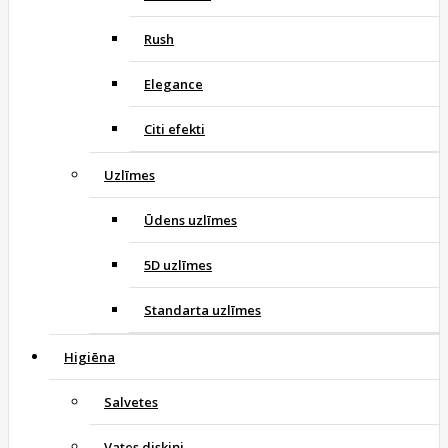
Rush
Elegance
Citi efekti
Uzlīmes
Ūdens uzlīmes
5D uzlīmes
Standarta uzlīmes
Higiēna
Salvetes
Vates diskiņi