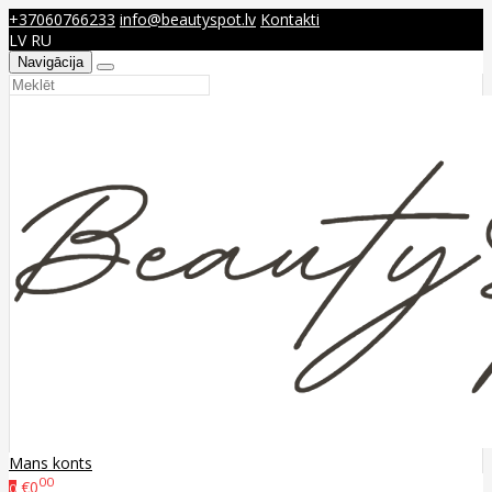
+37060766233
info@beautyspot.lv
Kontakti
LV
RU
Navigācija
Mans konts
00
€0
0