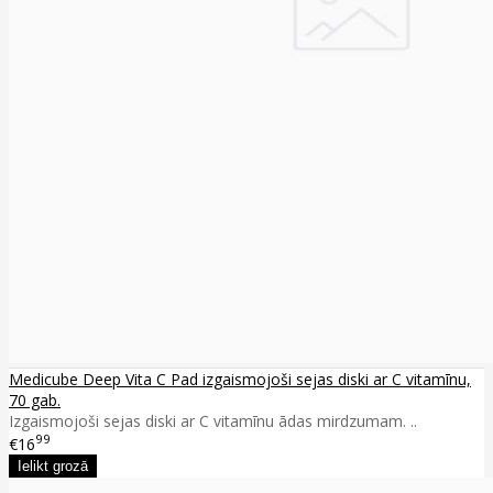
Medicube Deep Vita C Pad izgaismojoši sejas diski ar C vitamīnu,
70 gab.
Izgaismojoši sejas diski ar C vitamīnu ādas mirdzumam. ..
99
€16