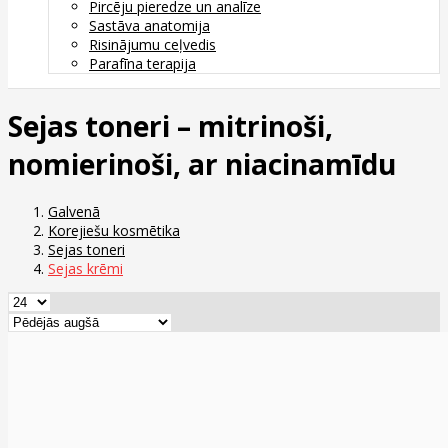
Pircēju pieredze un analīze
Sastāva anatomija
Risinājumu ceļvedis
Parafīna terapija
Sejas toneri – mitrinoši,
nomierinoši, ar niacinamīdu
Galvenā
Korejiešu kosmētika
Sejas toneri
Sejas krēmi