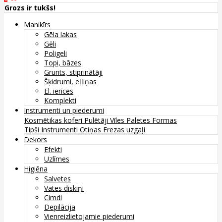
Grozs ir tukšs!
Manikīrs
Gēla lakas
Gēli
Poligeli
Topi, bāzes
Grunts, stiprinātāji
Šķidrumi, eļļiņas
El. ierīces
Komplekti
Instrumenti un piederumi
Kosmētikas koferi
Pulētāji
Vīles
Paletes
Formas
Tipši
Instrumenti
Otiņas
Frezas uzgaļi
Dekors
Efekti
Uzlīmes
Higiēna
Salvetes
Vates diskiņi
Cimdi
Depilācija
Vienreizlietojamie piederumi