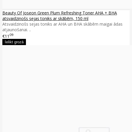
Beauty Of Joseon Green Plum Refreshing Toner AHA + BHA
atsvaidzinošs sejas toniks ar skābēm, 150 ml
Atsvaidzinošs sejas toniks ar AHA un BHA skābēm maigai ādas
atjaunošanai. ..
09
€11