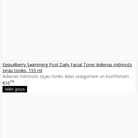
Eqqualberry Swimming Pool Daily Facial Toner ikdienas mitrinošs
sejas toniks, 155 ml
Ikdienas mitrinošs sejas toniks ādas svaigumam un komfortam. ..
79
€10