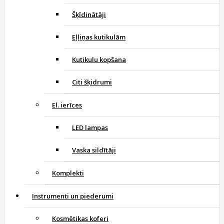
Šķīdinātāji
Eļļiņas kutikulām
Kutikulu kopšana
Citi šķidrumi
El. ierīces
LED lampas
Vaska sildītāji
Komplekti
Instrumenti un piederumi
Kosmētikas koferi