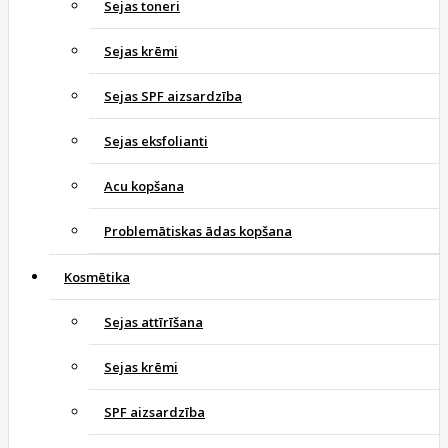
Sejas toneri
Sejas krēmi
Sejas SPF aizsardzība
Sejas eksfolianti
Acu kopšana
Problemātiskas ādas kopšana
Kosmētika
Sejas attīrīšana
Sejas krēmi
SPF aizsardzība