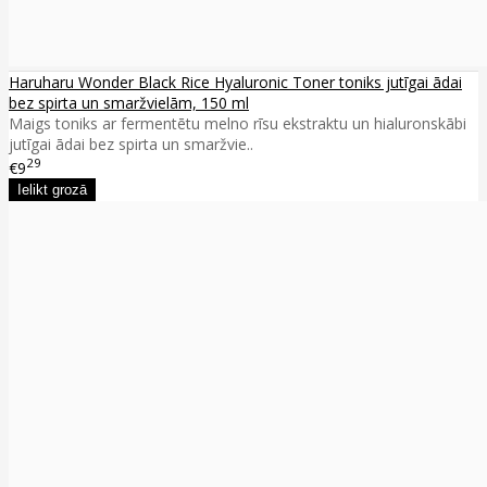
Haruharu Wonder Black Rice Hyaluronic Toner toniks jutīgai ādai
bez spirta un smaržvielām, 150 ml
Maigs toniks ar fermentētu melno rīsu ekstraktu un hialuronskābi
jutīgai ādai bez spirta un smaržvie..
29
€9