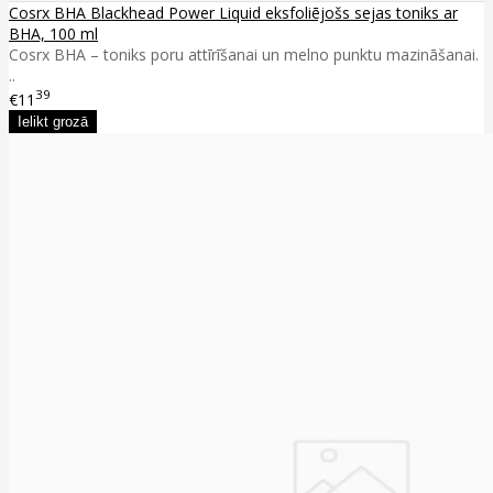
Cosrx BHA Blackhead Power Liquid eksfoliējošs sejas toniks ar
BHA, 100 ml
Cosrx BHA – toniks poru attīrīšanai un melno punktu mazināšanai.
..
39
€11