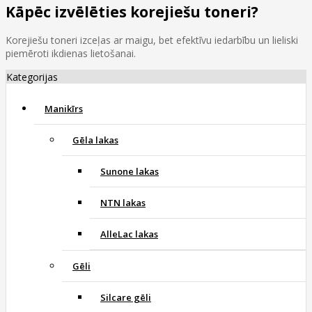
Kāpēc izvēlēties korejiešu toneri?
Korejiešu toneri izceļas ar maigu, bet efektīvu iedarbību un lieliski
piemēroti ikdienas lietošanai.
Kategorijas
Manikīrs
Gēla lakas
Sunone lakas
NTN lakas
AlleLac lakas
Gēli
Silcare gēli