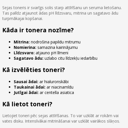
Sejas toneris ir svarīgs solis starp attīrīšanu un seruma lietošanu.
Tas palīdz atjaunot ādas pH līdzsvaru, mitrina un sagatavo ādu
turpmākajai kopšanai.
Kāda ir tonera nozīme?
Mitrina:
nodrošina papildu mitrumu
Nomierina:
samazina kairinājumu
Līdzsvaro:
atjauno pH līmeni
Sagatavo ādu:
uzlabo citu līdzekļu iedarbību
Kā izvēlēties toneri?
Sausai ādai:
ar hialuronskābi
Taukainai ādai:
ar niacinamīdu
Jutīgai ādai:
ar centella asiatica
Kā lietot toneri?
Lietojiet toneri pēc sejas attīrīšanas. To var uzklāt ar rokām vai
vates disku. Intensīvākai mitrināšanai var uzklāt vairākos slāņos.