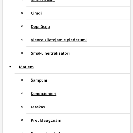
Cimdi
Depilācija
Vienreizlietojamie piederumi
Smaku neitralizatori
Matiem
Šampūni
Kondicionieri
Maskas
Pret blaugznām