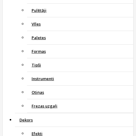
Pulētāji
Vīles
Paletes
Formas
Tipši
Instrumenti
Otiņas
Frezas uzgaļi
Dekors
Efekti