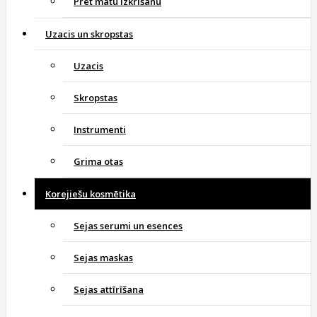
Pret matu izkrišanu
Uzacis un skropstas
Uzacis
Skropstas
Instrumenti
Grima otas
Korejiešu kosmētika
Sejas serumi un esences
Sejas maskas
Sejas attīrīšana