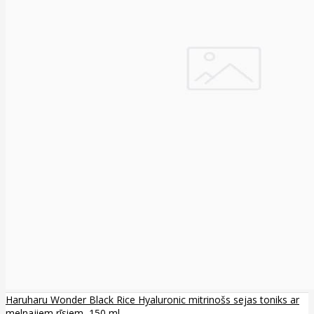
Haruharu Wonder Black Rice Hyaluronic mitrinošs sejas toniks ar
melnajiem rīsiem, 150 ml