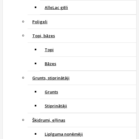
AlleLac gēli
Poligeli
Topi, bāzes
Topi
Bāzes
Grunts, stiprinātāji
Grunts
Stiprinātāji
Šķidrumi, eļļiņas
Lipīguma noņēmēji