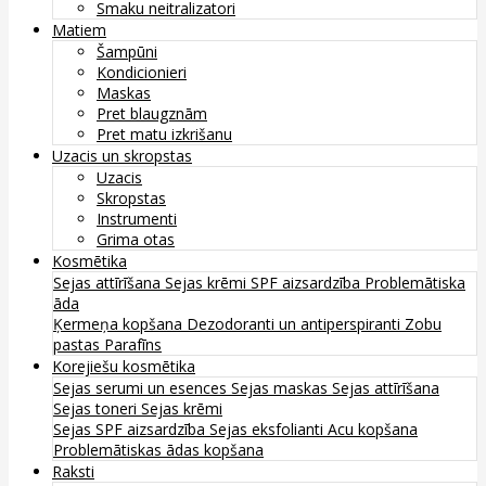
Smaku neitralizatori
Matiem
Šampūni
Kondicionieri
Maskas
Pret blaugznām
Pret matu izkrišanu
Uzacis un skropstas
Uzacis
Skropstas
Instrumenti
Grima otas
Kosmētika
Sejas attīrīšana
Sejas krēmi
SPF aizsardzība
Problemātiska
āda
Ķermeņa kopšana
Dezodoranti un antiperspiranti
Zobu
pastas
Parafīns
Korejiešu kosmētika
Sejas serumi un esences
Sejas maskas
Sejas attīrīšana
Sejas toneri
Sejas krēmi
Sejas SPF aizsardzība
Sejas eksfolianti
Acu kopšana
Problemātiskas ādas kopšana
Raksti