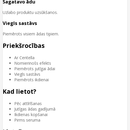
Sagatavo ādu
Uzlabo produktu uzsūkšanos.
Viegls sastāvs
Piemērots visiem ādas tipiem.
Priekšrocības
Ar Centella
Nomierinošs efekts
Piemērots jutīgai ādai
Viegls sastāvs
Piemērots ikdienai
Kad lietot?
Pēc attīrīšanas
Jutīgas ādas gadījumā
Ikdienas kopšanai
Pirms seruma