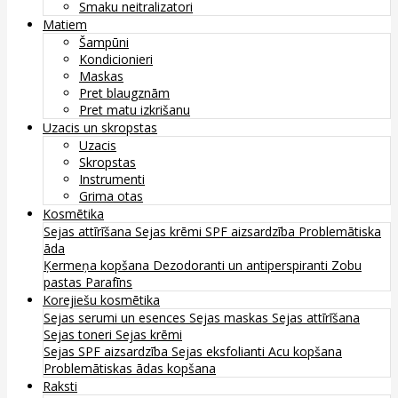
Smaku neitralizatori
Matiem
Šampūni
Kondicionieri
Maskas
Pret blaugznām
Pret matu izkrišanu
Uzacis un skropstas
Uzacis
Skropstas
Instrumenti
Grima otas
Kosmētika
Sejas attīrīšana
Sejas krēmi
SPF aizsardzība
Problemātiska
āda
Ķermeņa kopšana
Dezodoranti un antiperspiranti
Zobu
pastas
Parafīns
Korejiešu kosmētika
Sejas serumi un esences
Sejas maskas
Sejas attīrīšana
Sejas toneri
Sejas krēmi
Sejas SPF aizsardzība
Sejas eksfolianti
Acu kopšana
Problemātiskas ādas kopšana
Raksti