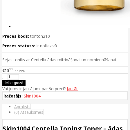
Preces kods:
tonton210
Preces statuss:
Ir noliktavā
Sejas toniks ar Centella ādas mitrināšanai un nomierināšanai.
99
€13
ar PVN
Vai jums ir jautājumi par šo preci?
Jautāt
Ražotājs:
Skin1004
Apraksts
(0) Atsauksmes
Skin1004 Centella Toning Toner – ādas