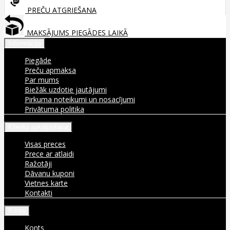
PREČU ATGRIEŠANA
MAKSĀJUMS PIEGĀDES LAIKĀ
Informācija
Piegāde
Preču apmaksa
Par mums
Biežāk uzdotie jautājumi
Pirkuma noteikumi un nosacījumi
Privātuma politika
Klientu apkalpošana
Visas preces
Prece ar atlaidi
Ražotāji
Dāvanu kuponi
Vietnes karte
Kontakti
Konts
Konts