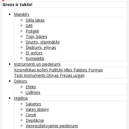
Grozs ir tukšs!
Manikīrs
Gēla lakas
Gēli
Poligeli
Topi, bāzes
Grunts, stiprinātāji
Šķidrumi, eļļiņas
El. ierīces
Komplekti
Instrumenti un piederumi
Kosmētikas koferi
Pulētāji
Vīles
Paletes
Formas
Tipši
Instrumenti
Otiņas
Frezas uzgaļi
Dekors
Efekti
Uzlīmes
Higiēna
Salvetes
Vates diskiņi
Cimdi
Depilācija
Vienreizlietojamie piederumi