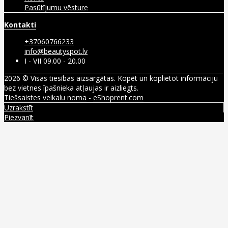
Pasūtījumu vēsture
Kontakti
+37060766233
info@beautyspot.lv
I - VII 09.00 - 20.00
2026 © Visas tiesības aizsargātas. Kopēt un koplietot informāciju
bez vietnes īpašnieka atļaujas ir aizliegts.
Tiešsaistes veikalu noma
-
eShoprent.com
Uzrakstīt
Piezvanīt