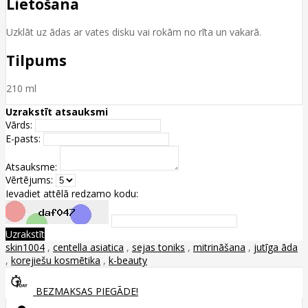
Lietošana
Uzklāt uz ādas ar vates disku vai rokām no rīta un vakarā.
Tilpums
210 ml
Uzrakstīt atsauksmi
Vārds:
E-pasts:
Atsauksme:
Vērtējums:
Ievadiet attēlā redzamo kodu:
Uzrakstīt
skin1004
,
centella asiatica
,
sejas toniks
,
mitrināšana
,
jutīga āda
,
korejiešu kosmētika
,
k-beauty
BEZMAKSAS PIEGĀDE!