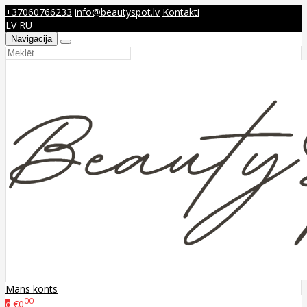
+37060766233
info@beautyspot.lv
Kontakti
LV
RU
Navigācija
Mans konts
00
€0
0