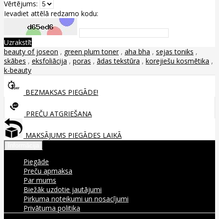
Vērtējums:
Ievadiet attēlā redzamo kodu:
Uzrakstīt
beauty of joseon
,
green plum toner
,
aha bha
,
sejas toniks
,
skābes
,
eksfoliācija
,
poras
,
ādas tekstūra
,
korejiešu kosmētika
,
k-beauty
BEZMAKSAS PIEGĀDE!
PREČU ATGRIEŠANA
MAKSĀJUMS PIEGĀDES LAIKĀ
Informācija
Piegāde
Preču apmaksa
Par mums
Biežāk uzdotie jautājumi
Pirkuma noteikumi un nosacījumi
Privātuma politika