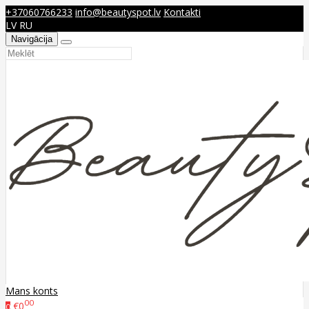
+37060766233
info@beautyspot.lv
Kontakti
LV
RU
Navigācija
Mans konts
00
€0
0