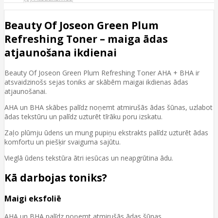
Beauty Of Joseon Green Plum
Refreshing Toner – maiga ādas
atjaunošana ikdienai
Beauty Of Joseon Green Plum Refreshing Toner AHA + BHA ir
atsvaidzinošs sejas toniks ar skābēm maigai ikdienas ādas
atjaunošanai.
AHA un BHA skābes palīdz noņemt atmirušās ādas šūnas, uzlabot
ādas tekstūru un palīdz uzturēt tīrāku poru izskatu.
Zaļo plūmju ūdens un mung pupiņu ekstrakts palīdz uzturēt ādas
komfortu un piešķir svaiguma sajūtu.
Vieglā ūdens tekstūra ātri iesūcas un neapgrūtina ādu.
Kā darbojas toniks?
Maigi eksfoliē
AHA un BHA palīdz noņemt atmirušās ādas šūnas.