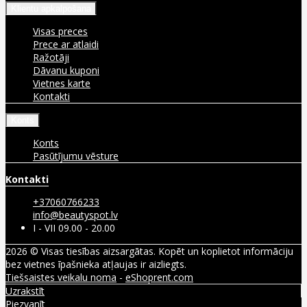
Klientu apkalpošana
Visas preces
Prece ar atlaidi
Ražotāji
Dāvanu kuponi
Vietnes karte
Kontakti
Konts
Konts
Pasūtījumu vēsture
Kontakti
+37060766233
info@beautyspot.lv
I - VII 09.00 - 20.00
2026 © Visas tiesības aizsargātas. Kopēt un koplietot informāciju
bez vietnes īpašnieka atļaujas ir aizliegts.
Tiešsaistes veikalu noma
-
eShoprent.com
Uzrakstīt
Piezvanīt