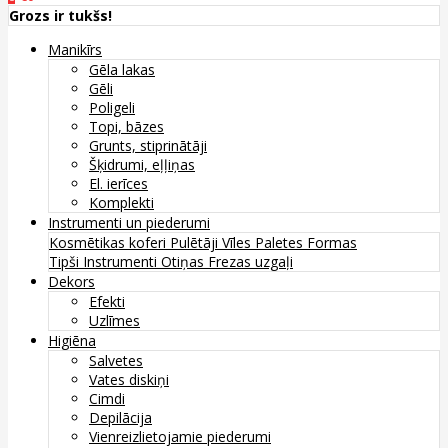
Grozs ir tukšs!
Manikīrs
Gēla lakas
Gēli
Poligeli
Topi, bāzes
Grunts, stiprinātāji
Šķidrumi, eļļiņas
El. ierīces
Komplekti
Instrumenti un piederumi
Kosmētikas koferi
Pulētāji
Vīles
Paletes
Formas
Tipši
Instrumenti
Otiņas
Frezas uzgaļi
Dekors
Efekti
Uzlīmes
Higiēna
Salvetes
Vates diskiņi
Cimdi
Depilācija
Vienreizlietojamie piederumi