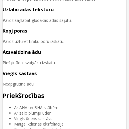
Uzlabo ādas tekstūru
Palīdz saglabāt gludākas ādas sajūtu.
Kopj poras
Palīdz uzturēt tīrāku poru izskatu.
Atsvaidzina ādu
Piešķir ādai svaigāku izskatu.
Viegls sastāvs
Neapgrūtina ādu.
Priekšrocības
Ar AHA un BHA skābēm
Ar zaļo plūmju ūdeni
Viegls ūdens sastāvs
Maiga ikdienas eksfoliācija