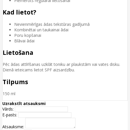
Piemērots regulārai lietošanai
Kad lietot?
Nevienmērīgas ādas tekstūras gadījumā
Kombinētai un taukainai ādai
Poru kopšanai
Blāvai ādai
Lietošana
Pēc ādas attīrīšanas uzklāt toniku ar plaukstām vai vates disku.
Dienā ieteicams lietot SPF aizsardzību.
Tilpums
150 ml
Uzrakstīt atsauksmi
Vārds:
E-pasts:
Atsauksme: