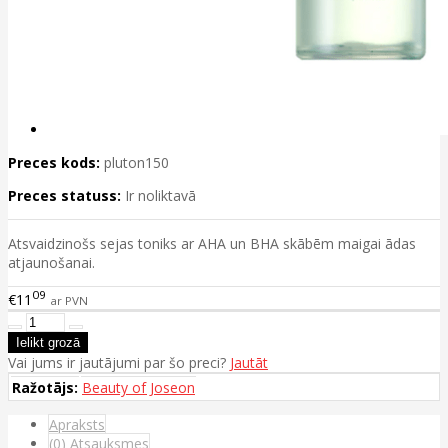
Preces kods:
pluton150
Preces statuss:
Ir noliktavā
Atsvaidzinošs sejas toniks ar AHA un BHA skābēm maigai ādas
atjaunošanai.
09
€11
ar PVN
Vai jums ir jautājumi par šo preci?
Jautāt
Ražotājs:
Beauty of Joseon
Apraksts
(0) Atsauksmes