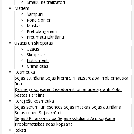
Smaku neitralizatori
Matiem
Šampūni
Kondicionieri
Maskas
Pret blaugznām
Pret matu izkrišanu
Uzacis un skropstas
Uzacis
Skropstas
Instrumenti
Grima otas
Kosmētika
Sejas attīrīšana
Sejas krēmi
SPF aizsardzība
Problemātiska
āda
Ķermeņa kopšana
Dezodoranti un antiperspiranti
Zobu
pastas
Parafīns
Korejiešu kosmētika
Sejas serumi un esences
Sejas maskas
Sejas attīrīšana
Sejas toneri
Sejas krēmi
Sejas SPF aizsardzība
Sejas eksfolianti
Acu kopšana
Problemātiskas ādas kopšana
Raksti