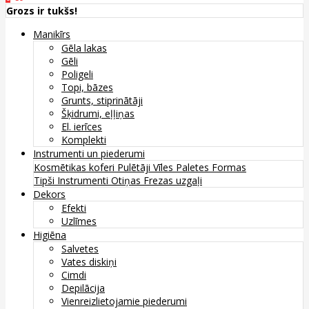
Grozs ir tukšs!
Manikīrs
Gēla lakas
Gēli
Poligeli
Topi, bāzes
Grunts, stiprinātāji
Šķidrumi, eļļiņas
El. ierīces
Komplekti
Instrumenti un piederumi
Kosmētikas koferi
Pulētāji
Vīles
Paletes
Formas
Tipši
Instrumenti
Otiņas
Frezas uzgaļi
Dekors
Efekti
Uzlīmes
Higiēna
Salvetes
Vates diskiņi
Cimdi
Depilācija
Vienreizlietojamie piederumi