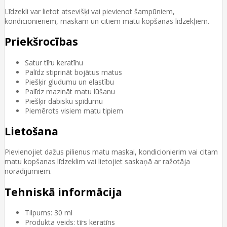
Līdzekli var lietot atsevišķi vai pievienot šampūniem,
kondicionieriem, maskām un citiem matu kopšanas līdzekļiem.
Priekšrocības
Satur tīru keratīnu
Palīdz stiprināt bojātus matus
Piešķir gludumu un elastību
Palīdz mazināt matu lūšanu
Piešķir dabisku spīdumu
Piemērots visiem matu tipiem
Lietošana
Pievienojiet dažus pilienus matu maskai, kondicionierim vai citam
matu kopšanas līdzeklim vai lietojiet saskaņā ar ražotāja
norādījumiem.
Tehniskā informācija
Tilpums: 30 ml
Produkta veids: tīrs keratīns