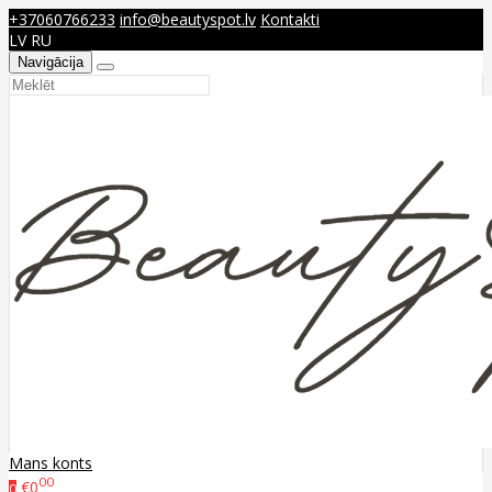
+37060766233
info@beautyspot.lv
Kontakti
LV
RU
Navigācija
Mans konts
00
€0
0