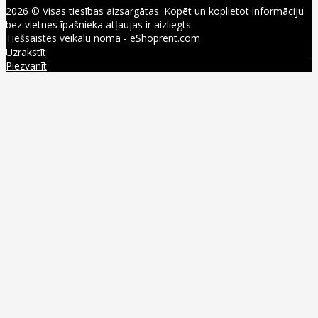
2026 © Visas tiesības aizsargātas. Kopēt un koplietot informāciju
bez vietnes īpašnieka atļaujas ir aizliegts.
Tiešsaistes veikalu noma
-
eShoprent.com
Uzrakstīt
Piezvanīt