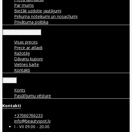
Par mums
Biežāk uzdotie jautājumi
Pirkuma noteikumi un nosacījumi
Privātuma politika
Klientu apkalpošana
Visas preces
Prece ar atlaidi
Ražotāji
Dāvanu kuponi
Vietnes karte
Kontakti
Konts
Konts
Pasūtījumu vēsture
Kontakti
+37060766233
info@beautyspot.lv
I - VII 09.00 - 20.00