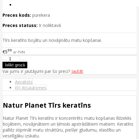
Preces kods:
purekera
Preces statuss:
Ir noliktavā
Tīrs keratīns bojātu un novājinātu matu kopšanai.
99
€5
ar PVN
Vai jums ir jautājumi par šo preci?
Jautāt
Apraksts
(0) Atsauksmes
Natur Planet Tīrs keratīns
Natur Planet Tīrs keratīns ir koncentrēts matu kopšanas līdzeklis
bojātiem, novājinātiem un ķīmiski apstrādātiem matiem. Keratīns
palīdz stiprināt matu struktūru, piešķir gludumu, elastību un
veselīgāku izskatu.