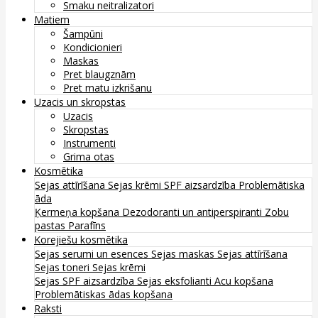
Smaku neitralizatori
Matiem
Šampūni
Kondicionieri
Maskas
Pret blaugznām
Pret matu izkrišanu
Uzacis un skropstas
Uzacis
Skropstas
Instrumenti
Grima otas
Kosmētika
Sejas attīrīšana
Sejas krēmi
SPF aizsardzība
Problemātiska
āda
Ķermeņa kopšana
Dezodoranti un antiperspiranti
Zobu
pastas
Parafīns
Korejiešu kosmētika
Sejas serumi un esences
Sejas maskas
Sejas attīrīšana
Sejas toneri
Sejas krēmi
Sejas SPF aizsardzība
Sejas eksfolianti
Acu kopšana
Problemātiskas ādas kopšana
Raksti