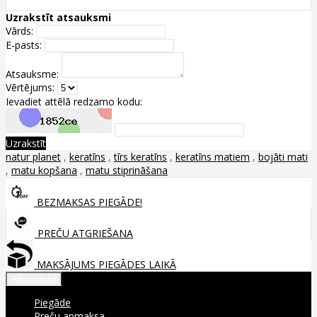
Uzrakstīt atsauksmi
Vārds:
E-pasts:
Atsauksme:
Vērtējums:
Ievadiet attēlā redzamo kodu:
Uzrakstīt
natur planet
,
keratīns
,
tīrs keratīns
,
keratīns matiem
,
bojāti mati
,
matu kopšana
,
matu stiprināšana
BEZMAKSAS PIEGĀDE!
PREČU ATGRIEŠANA
MAKSĀJUMS PIEGĀDES LAIKĀ
Informācija
Piegāde
Preču apmaksa