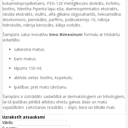
kokamidopropilbetains, PEG-120 metilglikozes dioleāts, kofeīns,
biotīns, Mentha Piperita lapu eļļa, diaminopirimtakto ekstrakts,
oksīda ekstrakts, inulīns, alfa-glikāna oligosaharīds, heksamidīna
diisetionions, pienskābe, parfīms, polikvaternijs-10, nātrija
hidroksīds, nātrija benzoāts, kālija sorbāts.
Šampūns satur inovatīvu
Inno-Bimexinum
formulu ar trīskāršu
iedarbību:
sabiezina matus;
baro matus;
tilpums 150 ml;
aktīvās vielas: biotīns, kopeksils;
īpašības: pret matu izkrišanu.
Šampūns ir izstrādāts sadarbībā ar dermatologiem un trihologiem,
lai tā īpašības pilnībā atbilstu vīriešu galvas ādas un matu
vajadzībām. Lietošanas rezultāts – stipri, biezi un blīvāki mati.
Uzrakstīt atsauksmi
Vārds: