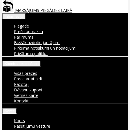
MAKSĀJUMS PIEGĀDES LAIKĀ
Informācija
Piegāde
Preču apmaksa
Par mums
Biežāk uzdotie jautājumi
Pirkuma noteikumi un nosacījumi
Privātuma politika
Klientu apkalpošana
Visas preces
Prece ar atlaidi
Ražotāji
Dāvanu kuponi
Vietnes karte
Kontakti
Konts
Konts
Pasūtījumu vēsture