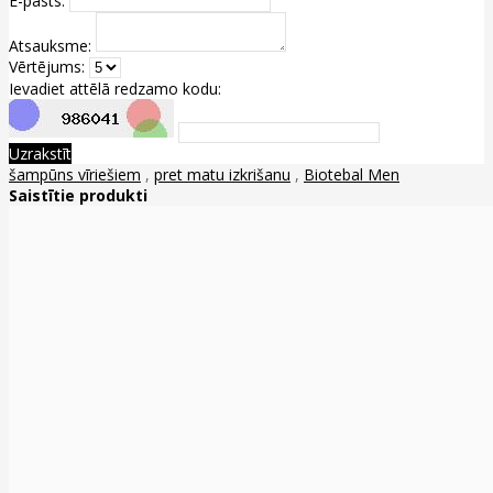
E-pasts:
Atsauksme:
Vērtējums:
Ievadiet attēlā redzamo kodu:
Uzrakstīt
šampūns vīriešiem
,
pret matu izkrišanu
,
Biotebal Men
Saistītie produkti