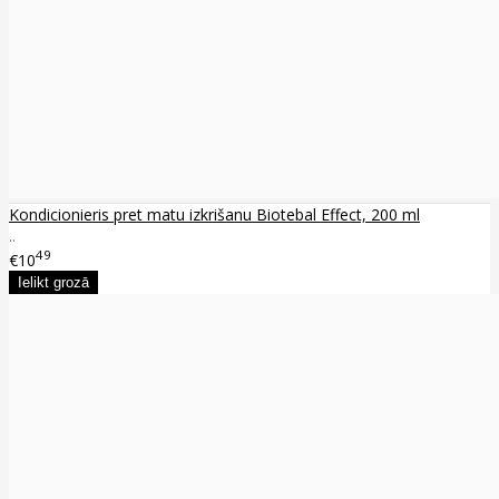
Kondicionieris pret matu izkrišanu Biotebal Effect, 200 ml
..
49
€10