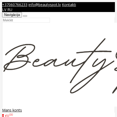
+37060766233
info@beautyspot.lv
Kontakti
LV
RU
Navigācija
Mans konts
00
€0
0