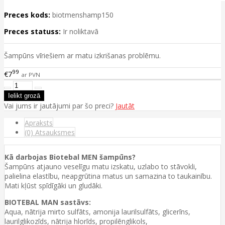
Preces kods:
biotmenshamp150
Preces statuss:
Ir noliktavā
Šampūns vīriešiem ar matu izkrišanas problēmu.
99
€7
ar PVN
Vai jums ir jautājumi par šo preci?
Jautāt
Apraksts
(0) Atsauksmes
Kā darbojas Biotebal MEN šampūns?
Šampūns atjauno veselīgu matu izskatu, uzlabo to stāvokli,
palielina elastību, neapgrūtina matus un samazina to taukainību.
Mati kļūst spīdīgāki un gludāki.
BIOTEBAL MAN sastāvs:
Aqua, nātrija mirto sulfāts, amonija laurilsulfāts, glicerīns,
laurilglikozīds, nātrija hlorīds, propilēnglikols,