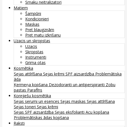
Smaku neitralizatori
Matiem
Šampūni
Kondicionieri
Maskas
Pret blaugznām
Pret matu izkrišanu
Uzacis un skropstas
Uzacis
Skropstas
Instrumenti
Grima otas
Kosmētika
Sejas attīrīšana
Sejas krēmi
SPF aizsardzība
Problemātiska
āda
Ķermeņa kopšana
Dezodoranti un antiperspiranti
Zobu
pastas
Parafīns
Korejiešu kosmētika
Sejas serumi un esences
Sejas maskas
Sejas attīrīšana
Sejas toneri
Sejas krēmi
Sejas SPF aizsardzība
Sejas eksfolianti
Acu kopšana
Problemātiskas ādas kopšana
Raksti