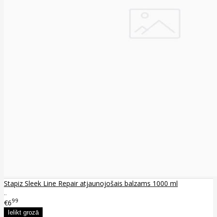
Stapiz Sleek Line Repair atjaunojošais balzams 1000 ml
..
99
€6