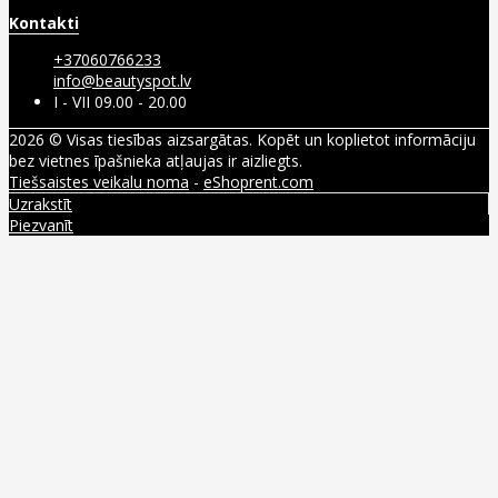
Kontakti
+37060766233
info@beautyspot.lv
I - VII 09.00 - 20.00
2026 © Visas tiesības aizsargātas. Kopēt un koplietot informāciju
bez vietnes īpašnieka atļaujas ir aizliegts.
Tiešsaistes veikalu noma
-
eShoprent.com
Uzrakstīt
Piezvanīt