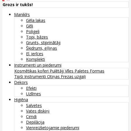
Grozs ir tukšs!
Manikīrs
Gēla lakas
Gēli
Poligeli
Topi, bāzes
Grunts, stiprinātāji
Šķidrumi, eļļiņas
El. ierīces
Komplekti
Instrumenti un piederumi
Kosmētikas koferi
Pulētāji
Vīles
Paletes
Formas
Tipši
Instrumenti
Otiņas
Frezas uzgaļi
Dekors
Efekti
Uzlīmes
Higiēna
Salvetes
Vates diskiņi
Cimdi
Depilācija
Vienreizlietojamie piederumi