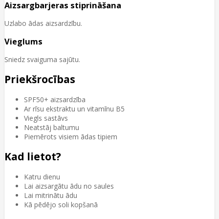
Aizsargbarjeras stiprināšana
Uzlabo ādas aizsardzību.
Vieglums
Sniedz svaiguma sajūtu.
Priekšrocības
SPF50+ aizsardzība
Ar rīsu ekstraktu un vitamīnu B5
Viegls sastāvs
Neatstāj baltumu
Piemērots visiem ādas tipiem
Kad lietot?
Katru dienu
Lai aizsargātu ādu no saules
Lai mitrinātu ādu
Kā pēdējo soli kopšanā