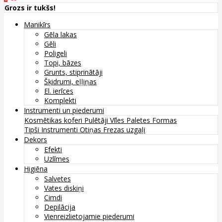
Grozs ir tukšs!
Manikīrs
Gēla lakas
Gēli
Poligeli
Topi, bāzes
Grunts, stiprinātāji
Šķidrumi, eļļiņas
El. ierīces
Komplekti
Instrumenti un piederumi
Kosmētikas koferi
Pulētāji
Vīles
Paletes
Formas
Tipši
Instrumenti
Otiņas
Frezas uzgaļi
Dekors
Efekti
Uzlīmes
Higiēna
Salvetes
Vates diskiņi
Cimdi
Depilācija
Vienreizlietojamie piederumi