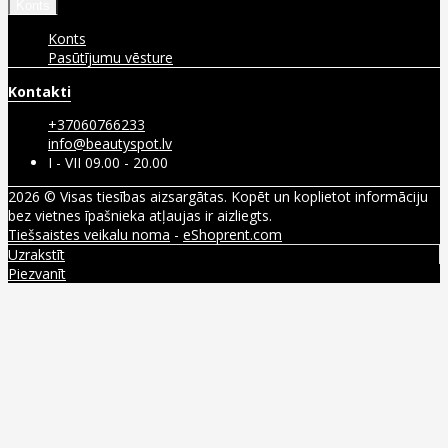
Konts
Konts
Pasūtījumu vēsture
Kontakti
+37060766233
info@beautyspot.lv
I - VII 09.00 - 20.00
2026 © Visas tiesības aizsargātas. Kopēt un koplietot informāciju
bez vietnes īpašnieka atļaujas ir aizliegts.
Tiešsaistes veikalu noma
-
eShoprent.com
Uzrakstīt
Piezvanīt