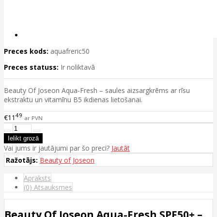
Preces kods:
aquafreric50
Preces statuss:
Ir noliktavā
Beauty Of Joseon Aqua-Fresh – saules aizsargkrēms ar rīsu
ekstraktu un vitamīnu B5 ikdienas lietošanai.
49
€11
ar PVN
Vai jums ir jautājumi par šo preci?
Jautāt
Ražotājs:
Beauty of Joseon
Apraksts
(0) Atsauksmes
Beauty Of Joseon Aqua-Fresh SPF50+ –