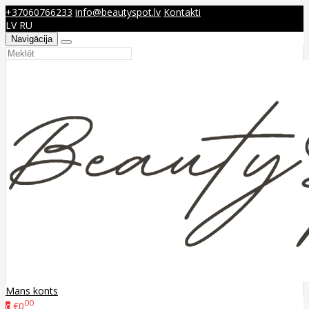
+37060766233
info@beautyspot.lv
Kontakti
LV
RU
Navigācija
Mans konts
00
€0
0