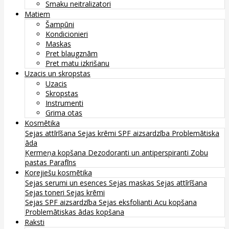
Smaku neitralizatori
Matiem
Šampūni
Kondicionieri
Maskas
Pret blaugznām
Pret matu izkrišanu
Uzacis un skropstas
Uzacis
Skropstas
Instrumenti
Grima otas
Kosmētika
Sejas attīrīšana
Sejas krēmi
SPF aizsardzība
Problemātiska
āda
Ķermeņa kopšana
Dezodoranti un antiperspiranti
Zobu
pastas
Parafīns
Korejiešu kosmētika
Sejas serumi un esences
Sejas maskas
Sejas attīrīšana
Sejas toneri
Sejas krēmi
Sejas SPF aizsardzība
Sejas eksfolianti
Acu kopšana
Problemātiskas ādas kopšana
Raksti