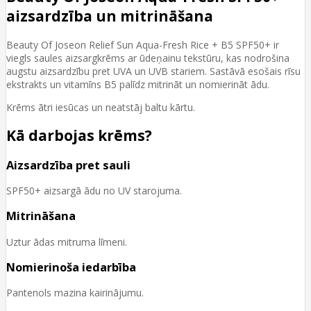
aizsardzība un mitrināšana
Beauty Of Joseon Relief Sun Aqua-Fresh Rice + B5 SPF50+ ir
viegls saules aizsargkrēms ar ūdeņainu tekstūru, kas nodrošina
augstu aizsardzību pret UVA un UVB stariem. Sastāvā esošais rīsu
ekstrakts un vitamīns B5 palīdz mitrināt un nomierināt ādu.
Krēms ātri iesūcas un neatstāj baltu kārtu.
Kā darbojas krēms?
Aizsardzība pret sauli
SPF50+ aizsargā ādu no UV starojuma.
Mitrināšana
Uztur ādas mitruma līmeni.
Nomierinoša iedarbība
Pantenols mazina kairinājumu.