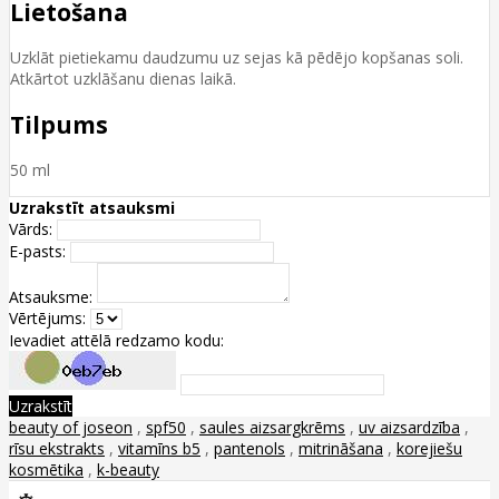
Lietošana
Uzklāt pietiekamu daudzumu uz sejas kā pēdējo kopšanas soli.
Atkārtot uzklāšanu dienas laikā.
Tilpums
50 ml
Uzrakstīt atsauksmi
Vārds:
E-pasts:
Atsauksme:
Vērtējums:
Ievadiet attēlā redzamo kodu:
Uzrakstīt
beauty of joseon
,
spf50
,
saules aizsargkrēms
,
uv aizsardzība
,
rīsu ekstrakts
,
vitamīns b5
,
pantenols
,
mitrināšana
,
korejiešu
kosmētika
,
k-beauty