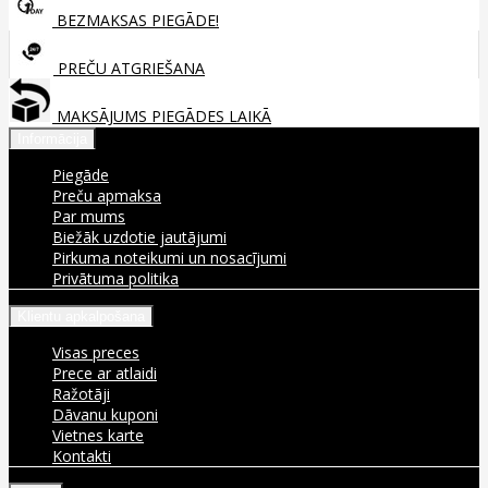
BEZMAKSAS PIEGĀDE!
PREČU ATGRIEŠANA
MAKSĀJUMS PIEGĀDES LAIKĀ
Informācija
Piegāde
Preču apmaksa
Par mums
Biežāk uzdotie jautājumi
Pirkuma noteikumi un nosacījumi
Privātuma politika
Klientu apkalpošana
Visas preces
Prece ar atlaidi
Ražotāji
Dāvanu kuponi
Vietnes karte
Kontakti