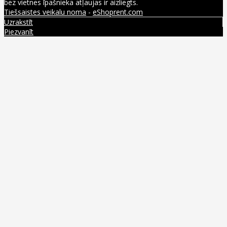
bez vietnes īpašnieka atļaujas ir aizliegts.
Tiešsaistes veikalu noma
-
eShoprent.com
Uzrakstīt
Piezvanīt