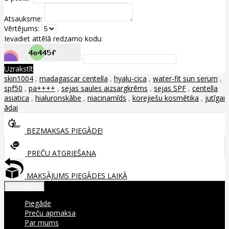
Atsauksme:
Vērtējums:
Ievadiet attēlā redzamo kodu:
Uzrakstīt
skin1004
,
madagascar centella
,
hyalu-cica
,
water-fit sun serum
,
spf50
,
pa++++
,
sejas saules aizsargkrēms
,
sejas SPF
,
centella
asiatica
,
hialuronskābe
,
niacinamīds
,
korejiešu kosmētika
,
jutīgai
ādai
BEZMAKSAS PIEGĀDE!
PREČU ATGRIEŠANA
MAKSĀJUMS PIEGĀDES LAIKĀ
Informācija
Piegāde
Preču apmaksa
Par mums