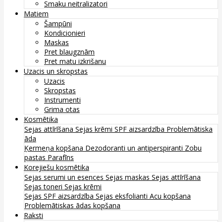
Smaku neitralizatori
Matiem
Šampūni
Kondicionieri
Maskas
Pret blaugznām
Pret matu izkrišanu
Uzacis un skropstas
Uzacis
Skropstas
Instrumenti
Grima otas
Kosmētika
Sejas attīrīšana
Sejas krēmi
SPF aizsardzība
Problemātiska
āda
Ķermeņa kopšana
Dezodoranti un antiperspiranti
Zobu
pastas
Parafīns
Korejiešu kosmētika
Sejas serumi un esences
Sejas maskas
Sejas attīrīšana
Sejas toneri
Sejas krēmi
Sejas SPF aizsardzība
Sejas eksfolianti
Acu kopšana
Problemātiskas ādas kopšana
Raksti