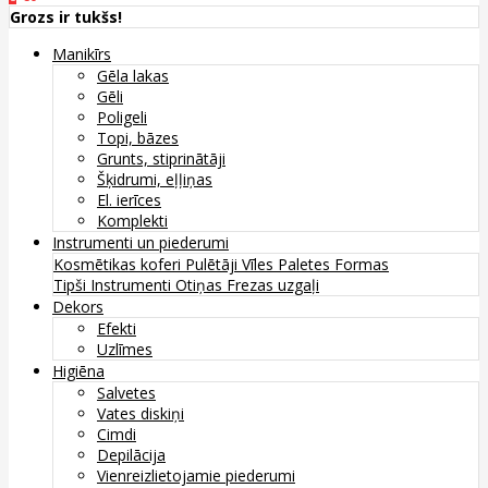
Grozs ir tukšs!
Manikīrs
Gēla lakas
Gēli
Poligeli
Topi, bāzes
Grunts, stiprinātāji
Šķidrumi, eļļiņas
El. ierīces
Komplekti
Instrumenti un piederumi
Kosmētikas koferi
Pulētāji
Vīles
Paletes
Formas
Tipši
Instrumenti
Otiņas
Frezas uzgaļi
Dekors
Efekti
Uzlīmes
Higiēna
Salvetes
Vates diskiņi
Cimdi
Depilācija
Vienreizlietojamie piederumi