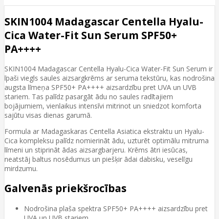
SKIN1004 Madagascar Centella Hyalu-
Cica Water-Fit Sun Serum SPF50+
PA++++
SKIN1004 Madagascar Centella Hyalu-Cica Water-Fit Sun Serum ir
īpaši viegls saules aizsargkrēms ar seruma tekstūru, kas nodrošina
augsta līmeņa SPF50+ PA++++ aizsardzību pret UVA un UVB
stariem. Tas palīdz pasargāt ādu no saules radītajiem
bojājumiem, vienlaikus intensīvi mitrinot un sniedzot komforta
sajūtu visas dienas garumā.
Formula ar Madagaskaras Centella Asiatica ekstraktu un Hyalu-
Cica kompleksu palīdz nomierināt ādu, uzturēt optimālu mitruma
līmeni un stiprināt ādas aizsargbarjeru. Krēms ātri iesūcas,
neatstāj baltus nosēdumus un piešķir ādai dabisku, veselīgu
mirdzumu.
Galvenās priekšrocības
Nodrošina plaša spektra SPF50+ PA++++ aizsardzību pret
UVA un UVB stariem.