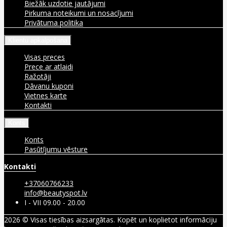
Biežāk uzdotie jautājumi
Pirkuma noteikumi un nosacījumi
Privātuma politika
Klientu apkalpošana
Visas preces
Prece ar atlaidi
Ražotāji
Dāvanu kuponi
Vietnes karte
Kontakti
Konts
Konts
Pasūtījumu vēsture
Kontakti
+37060766233
info@beautyspot.lv
I - VII 09.00 - 20.00
2026 © Visas tiesības aizsargātas. Kopēt un koplietot informāciju