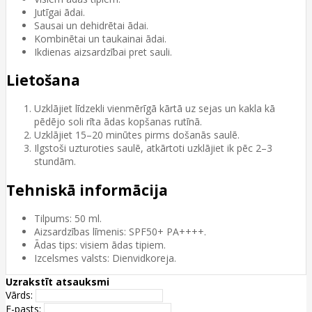
Jutīgai ādai.
Sausai un dehidrētai ādai.
Kombinētai un taukainai ādai.
Ikdienas aizsardzībai pret sauli.
Lietošana
Uzklājiet līdzekli vienmērīgā kārtā uz sejas un kakla kā
pēdējo soli rīta ādas kopšanas rutīnā.
Uzklājiet 15–20 minūtes pirms došanās saulē.
Ilgstoši uzturoties saulē, atkārtoti uzklājiet ik pēc 2–3
stundām.
Tehniskā informācija
Tilpums: 50 ml.
Aizsardzības līmenis: SPF50+ PA++++.
Ādas tips: visiem ādas tipiem.
Izcelsmes valsts: Dienvidkoreja.
Uzrakstīt atsauksmi
Vārds:
E-pasts: