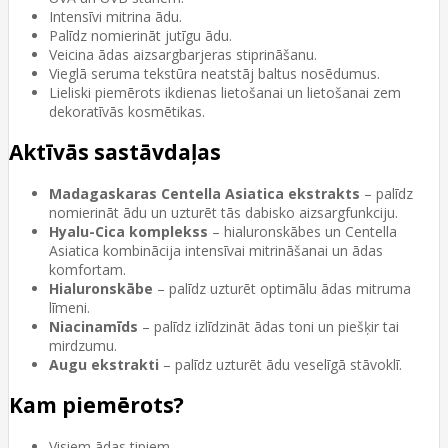
Intensīvi mitrina ādu.
Palīdz nomierināt jutīgu ādu.
Veicina ādas aizsargbarjeras stiprināšanu.
Vieglā seruma tekstūra neatstāj baltus nosēdumus.
Lieliski piemērots ikdienas lietošanai un lietošanai zem
dekoratīvās kosmētikas.
Aktīvās sastāvdaļas
Madagaskaras Centella Asiatica ekstrakts
– palīdz
nomierināt ādu un uzturēt tās dabisko aizsargfunkciju.
Hyalu-Cica komplekss
– hialuronskābes un Centella
Asiatica kombinācija intensīvai mitrināšanai un ādas
komfortam.
Hialuronskābe
– palīdz uzturēt optimālu ādas mitruma
līmeni.
Niacinamīds
– palīdz izlīdzināt ādas toni un piešķir tai
mirdzumu.
Augu ekstrakti
– palīdz uzturēt ādu veselīgā stāvoklī.
Kam piemērots?
Visiem ādas tipiem.