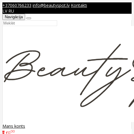
+37060766233
info@beautyspot.lv
Kontakti
LV
RU
Navigācija
Mans konts
00
€0
0