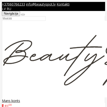
+37060766233
info@beautyspot.lv
Kontakti
LV
RU
Navigācija
Mans konts
00
€0
0