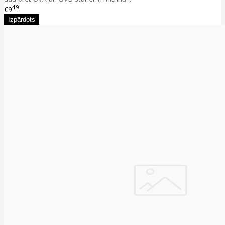
49
€9