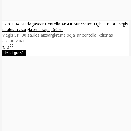
Skin1004 Madagascar Centella Air-Fit Suncream Light SPF30 viegls
saules aizsargkrēms sejai, 50 ml
Viegls SPF30 saules aizsargkrēms sejai ar centella ikdienas
aizsardzībai. ..
99
€13