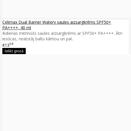
Celimax Dual Barrier Watery saules aizsargkrēms SPF50+
PA++++, 40 ml
Ikdienas mitrinošs saules aizsargkrēms ar SPF50+ PA++++. Ātri
iesūcas, neatstāj baltu kārtiņu un pal..
59
€13