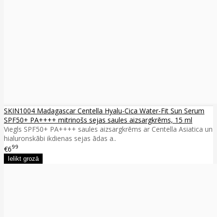
SKIN1004 Madagascar Centella Hyalu-Cica Water-Fit Sun Serum
SPF50+ PA++++ mitrinošs sejas saules aizsargkrēms, 15 ml
Viegls SPF50+ PA++++ saules aizsargkrēms ar Centella Asiatica un
hialuronskābi ikdienas sejas ādas a..
99
€6