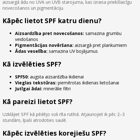
aizsargā ādu no UVA un UVB starojuma, kas izraisa priekšlaicīgu
novecošanos un pigmentāciju.
Kāpēc lietot SPF katru dienu?
Aizsardzība pret novecošanos:
samazina grumbu
veidošanos
Pigmentācijas novēršana:
aizsargā pret plankumiem
Ādas veselība:
samazina UV bojājumus
Kā izvēlēties SPF?
SPF50:
augsta aizsardzība ikdienai
Vieglas tekstūras:
piemērotas ikdienas lietošanai
Jutīgai ādai:
minerālie filtri
Kā pareizi lietot SPF?
Uzklājiet SPF kā pēdējo soli rīta rutīnā. Atjaunojiet ik pēc 2–3
stundām, īpaši atrodoties saulē.
Kāpēc izvēlēties korejiešu SPF?