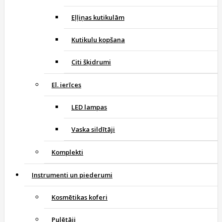
Eļļiņas kutikulām
Kutikulu kopšana
Citi šķidrumi
El. ierīces
LED lampas
Vaska sildītāji
Komplekti
Instrumenti un piederumi
Kosmētikas koferi
Pulētāji