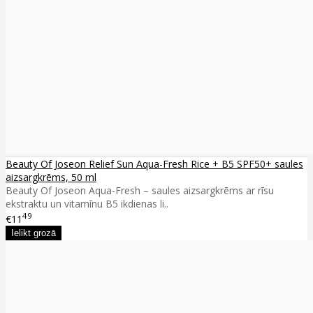
Beauty Of Joseon Relief Sun Aqua-Fresh Rice + B5 SPF50+ saules
aizsargkrēms, 50 ml
Beauty Of Joseon Aqua-Fresh – saules aizsargkrēms ar rīsu
ekstraktu un vitamīnu B5 ikdienas li..
49
€11