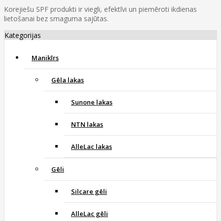
Korejiešu SPF produkti ir viegli, efektīvi un piemēroti ikdienas
lietošanai bez smaguma sajūtas.
Kategorijas
Manikīrs
Gēla lakas
Sunone lakas
NTN lakas
AlleLac lakas
Gēli
Silcare gēli
AlleLac gēli