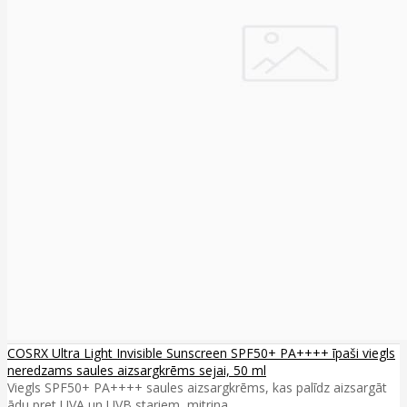
COSRX Ultra Light Invisible Sunscreen SPF50+ PA++++ īpaši viegls
neredzams saules aizsargkrēms sejai, 50 ml
Viegls SPF50+ PA++++ saules aizsargkrēms, kas palīdz aizsargāt
ādu pret UVA un UVB stariem, mitrina ..