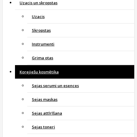
Uzacis un skropstas
Uzacis
Skropstas
Instrumenti
Grima otas
Korejiešu kosmētika
Sejas serumi un esences
Sejas maskas
Sejas attīrīšana
Sejas toneri