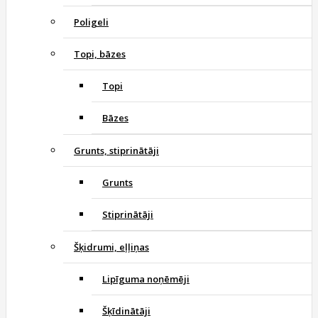
Poligeli
Topi, bāzes
Topi
Bāzes
Grunts, stiprinātāji
Grunts
Stiprinātāji
Šķidrumi, eļļiņas
Lipīguma noņēmēji
Šķīdinātāji