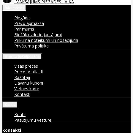
MAKSĀJUMS PIEGĀDES LAIKĀ
Informācija
Piegāde
Preču apmaksa
Par mums
Biežāk uzdotie jautājumi
Pirkuma noteikumi un nosacījumi
Privātuma politika
Klientu apkalpošana
Visas preces
Prece ar atlaidi
Ražotāji
Dāvanu kuponi
Vietnes karte
Kontakti
Konts
Konts
Pasūtījumu vēsture
Kontakti