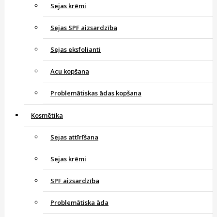
Sejas krēmi
Sejas SPF aizsardzība
Sejas eksfolianti
Acu kopšana
Problemātiskas ādas kopšana
Kosmētika
Sejas attīrīšana
Sejas krēmi
SPF aizsardzība
Problemātiska āda