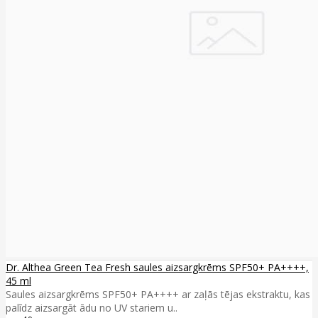
Dr. Althea Green Tea Fresh saules aizsargkrēms SPF50+ PA++++,
45 ml
Saules aizsargkrēms SPF50+ PA++++ ar zaļās tējas ekstraktu, kas
palīdz aizsargāt ādu no UV stariem u..