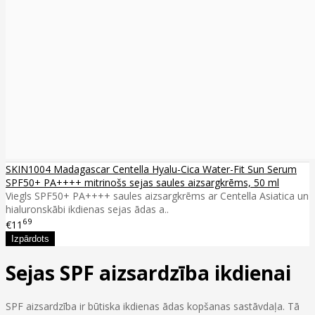
SKIN1004 Madagascar Centella Hyalu-Cica Water-Fit Sun Serum
SPF50+ PA++++ mitrinošs sejas saules aizsargkrēms, 50 ml
Viegls SPF50+ PA++++ saules aizsargkrēms ar Centella Asiatica un
hialuronskābi ikdienas sejas ādas a..
69
€11
Sejas SPF aizsardzība ikdienai
SPF aizsardzība ir būtiska ikdienas ādas kopšanas sastāvdaļa. Tā