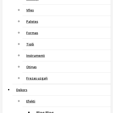
Vīles
Paletes
Formas
Tipši
Instrumenti
Otiņas
Frezas uzgaļi
Dekors
Efekti
Bling Bling