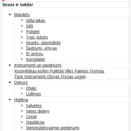
Grozs ir tukšs!
Manikīrs
Gēla lakas
Gēli
Poligeli
Topi, bāzes
Grunts, stiprinātāji
Šķidrumi, eļļiņas
El. ierīces
Komplekti
Instrumenti un piederumi
Kosmētikas koferi
Pulētāji
Vīles
Paletes
Formas
Tipši
Instrumenti
Otiņas
Frezas uzgaļi
Dekors
Efekti
Uzlīmes
Higiēna
Salvetes
Vates diskiņi
Cimdi
Depilācija
Vienreizlietojamie piederumi