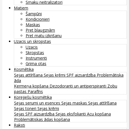
Smaku neitralizatori
Matiem
Šampūni
Kondicionieri
Maskas
Pret blaugznām
Pret matu izkrišanu
Uzacis un skropstas
Uzacis
Skropstas
Instrumenti
Grima otas
Kosmētika
Sejas attīrīšana
Sejas krēmi
SPF aizsardzība
Problemātiska
āda
Ķermeņa kopšana
Dezodoranti un antiperspiranti
Zobu
pastas
Parafīns
Korejiešu kosmētika
Sejas serumi un esences
Sejas maskas
Sejas attīrīšana
Sejas toneri
Sejas krēmi
Sejas SPF aizsardzība
Sejas eksfolianti
Acu kopšana
Problemātiskas ādas kopšana
Raksti