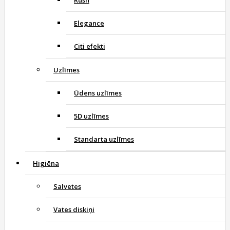
Elegance
Citi efekti
Uzlīmes
Ūdens uzlīmes
5D uzlīmes
Standarta uzlīmes
Higiēna
Salvetes
Vates diskiņi