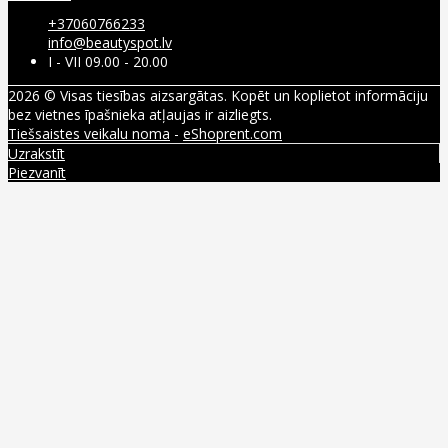
+37060766233
info@beautyspot.lv
I - VII 09.00 - 20.00
2026 © Visas tiesības aizsargātas. Kopēt un koplietot informāciju
bez vietnes īpašnieka atļaujas ir aizliegts.
Tiešsaistes veikalu noma
-
eShoprent.com
Uzrakstīt
Piezvanīt