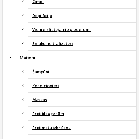
Cimdi
Depilācija
Vienreizlietojamie piederumi
Smaku neitralizatori
Matiem
Šampūni
Kondicionieri
Maskas
Pret blaugznām
Pret matu izkrišanu