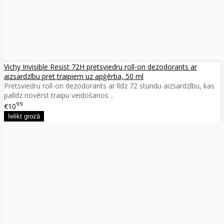
Vichy Invisible Resist 72H pretsviedru roll-on dezodorants ar
aizsardzību pret traipiem uz apģērba, 50 ml
Pretsviedru roll-on dezodorants ar līdz 72 stundu aizsardzību, kas
palīdz novērst traipu veidošanos ..
99
€10