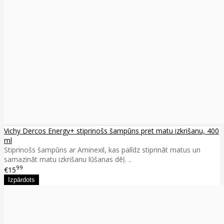
Vichy Dercos Energy+ stiprinošs šampūns pret matu izkrišanu, 400
ml
Stiprinošs šampūns ar Aminexil, kas palīdz stiprināt matus un
samazināt matu izkrišanu lūšanas dēļ. ..
99
€15