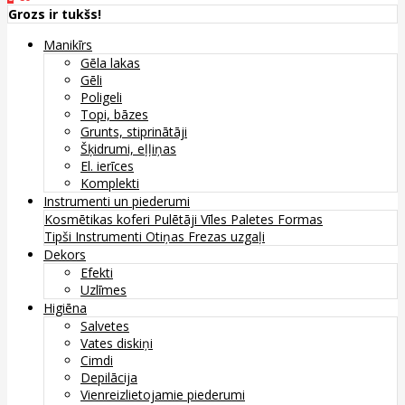
Grozs ir tukšs!
Manikīrs
Gēla lakas
Gēli
Poligeli
Topi, bāzes
Grunts, stiprinātāji
Šķidrumi, eļļiņas
El. ierīces
Komplekti
Instrumenti un piederumi
Kosmētikas koferi
Pulētāji
Vīles
Paletes
Formas
Tipši
Instrumenti
Otiņas
Frezas uzgaļi
Dekors
Efekti
Uzlīmes
Higiēna
Salvetes
Vates diskiņi
Cimdi
Depilācija
Vienreizlietojamie piederumi