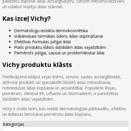
palīdzētu stiprināt ādas aizsargbarjeru, uzturēt mitruma līdzsvaru
un uzlabot kopējo ādas stāvokli.
Kas izceļ Vichy?
Dermatologu ieteikta dermokosmētika
Vulkāniskais termālais ūdens ādas stiprināšanai
Efektīvas formulas jutīgai ādai
Plašs produktu klāsts dažādām ādas vajadzībām
Piemērots jutīgai, sausai un problemātiskai ādai
Vichy produktu klāsts
Piedāvājumā ietilpst sejas krēmi, serumi, saules aizsarglīdzekļi,
attīrošie produkti un specializēti līdzekļi ādas mitrināšanai,
nobriedušas ādas kopšanai un aizsardzībai. Populārās līnijas,
piemēram, Minéral 89, Liftactiv un Normaderm, ir paredzētas
dažādām ādas vajadzībām.
Vichy ir izvēle tiem, kas meklē dermatoloģiski pārbaudītu, efektīvu
un ikdienas lietošanai piemērotu ādas kopšanu.
Kategorijas