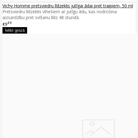
Vichy Homme pretsviedru līdzeklis jutīgai ādai pret traipiem, 50 ml
Pretsviedru līdzeklis vīriešiem ar jutīgu ādu, kas nodrošina
aizsardzību pret svīšanu līdz 48 stundā..
49
€9