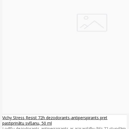
Vichy Stress Resist 72h dezodorants-antiperspirants pret
pastiprinātu svīšanu, 50 ml
Lodīšu dezodorants-antiperspirants ar aizsardzību līdz 72 stundām