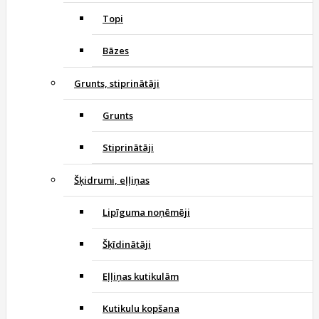
Topi
Bāzes
Grunts, stiprinātāji
Grunts
Stiprinātāji
Šķidrumi, eļļiņas
Lipīguma noņēmēji
Šķīdinātāji
Eļļiņas kutikulām
Kutikulu kopšana