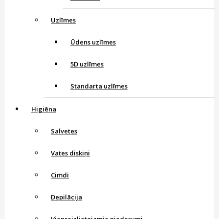
Uzlīmes
Ūdens uzlīmes
5D uzlīmes
Standarta uzlīmes
Higiēna
Salvetes
Vates diskiņi
Cimdi
Depilācija
Vienreizlietojamie piederumi