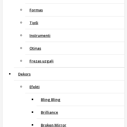
Formas
Tipši
Instrumenti
Otiņas
Frezas uzgaļi
Dekors
Efekti
Bling Bling
Brilliance
Broken Mirror