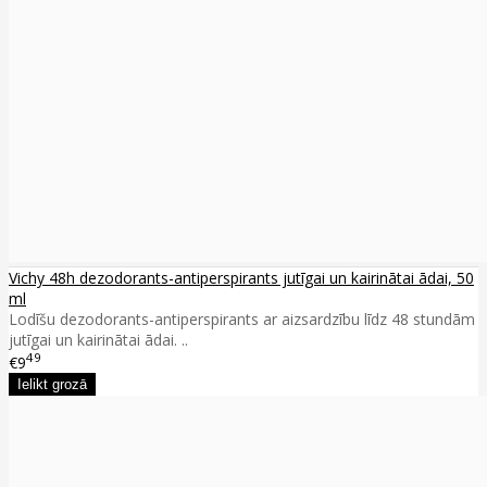
Vichy 48h dezodorants-antiperspirants jutīgai un kairinātai ādai, 50
ml
Lodīšu dezodorants-antiperspirants ar aizsardzību līdz 48 stundām
jutīgai un kairinātai ādai. ..
49
€9