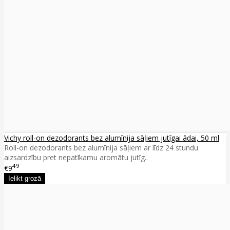
Vichy roll-on dezodorants bez alumīnija sāļiem jutīgai ādai, 50 ml
Roll-on dezodorants bez alumīnija sāļiem ar līdz 24 stundu
aizsardzību pret nepatīkamu aromātu jutīg..
49
€9