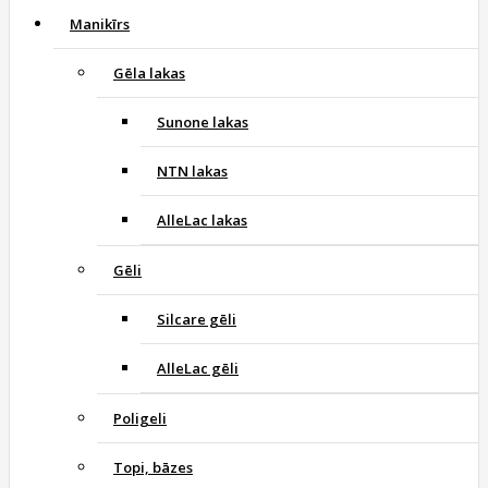
Manikīrs
Gēla lakas
Sunone lakas
NTN lakas
AlleLac lakas
Gēli
Silcare gēli
AlleLac gēli
Poligeli
Topi, bāzes