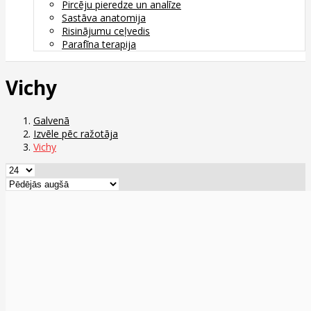
Pircēju pieredze un analīze
Sastāva anatomija
Risinājumu ceļvedis
Parafīna terapija
Vichy
Galvenā
Izvēle pēc ražotāja
Vichy