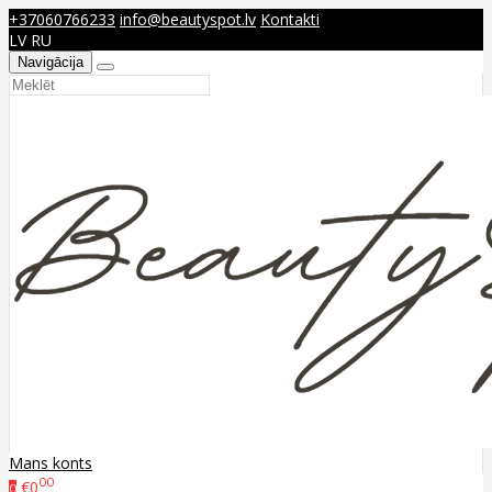
+37060766233
info@beautyspot.lv
Kontakti
LV
RU
Navigācija
Mans konts
00
€0
0