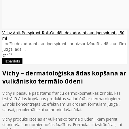
Vichy Anti-Perspirant Roll-On 48h dezodorants-antiperspirants, 50
ml
Lodīšu dezodorants-antiperspirants ar aizsardzību līdz 48 stundām
jutīgai ādai. ..
10
€11
Vichy – dermatoloģiska ādas kopšana ar
vulkānisko termālo ūdeni
Vichy ir pasaulē pazīstams franču dermokosmētikas zīmols, kas
izstrādā ādas kopšanas produktus sadarbībā ar dermatologiem.
Zīmols koncentrējas uz efektīvām un drošām formulām jutīgai,
sausai, problemātiskai un nobriedušai ādai.
Vichy produkti izceļas ar vulkānisko termālo ūdeni, kam piemīt
stiprinošas un nomierinošas īpašības. Formulas ir izstrādātas, lai