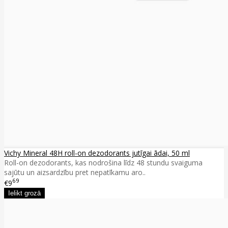
Vichy Mineral 48H roll-on dezodorants jutīgai ādai, 50 ml
Roll-on dezodorants, kas nodrošina līdz 48 stundu svaiguma
sajūtu un aizsardzību pret nepatīkamu aro..
69
€9