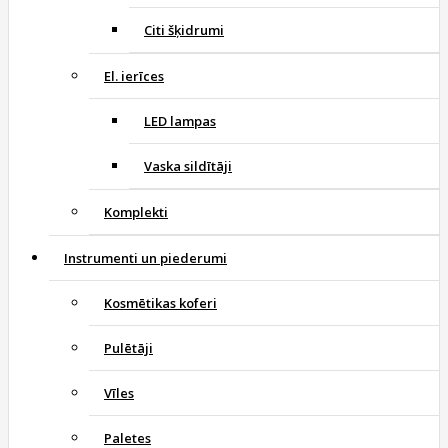
Citi šķidrumi
El. ierīces
LED lampas
Vaska sildītāji
Komplekti
Instrumenti un piederumi
Kosmētikas koferi
Pulētāji
Vīles
Paletes