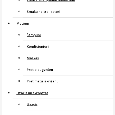
Smaku neitralizatori
Matiem
Šampūni
Kondicionieri
Maskas
Pret blaugznām
Pret matu izkrišanu
Uzacis un skropstas
Uzacis