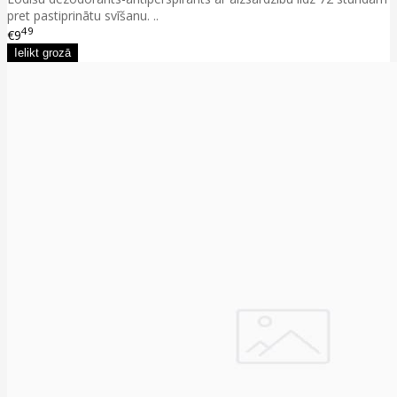
pret pastiprinātu svīšanu. ..
49
€9