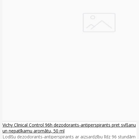
Vichy Clinical Control 96h dezodorants-antiperspirants pret svīšanu
un nepatīkamu aromātu, 50 ml
Lodīšu dezodorants-antiperspirants ar aizsardzību līdz 96 stundām