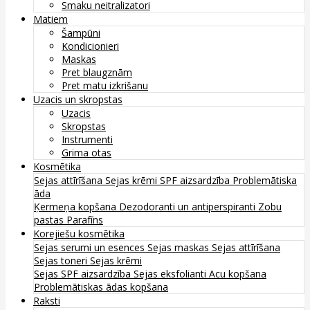
Smaku neitralizatori
Matiem
Šampūni
Kondicionieri
Maskas
Pret blaugznām
Pret matu izkrišanu
Uzacis un skropstas
Uzacis
Skropstas
Instrumenti
Grima otas
Kosmētika
Sejas attīrīšana
Sejas krēmi
SPF aizsardzība
Problemātiska
āda
Ķermeņa kopšana
Dezodoranti un antiperspiranti
Zobu
pastas
Parafīns
Korejiešu kosmētika
Sejas serumi un esences
Sejas maskas
Sejas attīrīšana
Sejas toneri
Sejas krēmi
Sejas SPF aizsardzība
Sejas eksfolianti
Acu kopšana
Problemātiskas ādas kopšana
Raksti